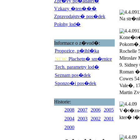
Zpr�vy po�adatel�
Vzkazy �ten���
4.4.09
1
Zpravodajstv� pos�dek
Na str�n
Polohy lod�
4.4.09
1
Kone�n� 
Informace o z�vod�:
Pokorn�,
Propozice, p�ihl�ka
Rochelle 
Miroslav 
NEW:
Plachetn� sm�rnice
9. Sidney
Tech. parametry lod�
Roman �ad
Seznam pos�dek
Cowes 54 
Sponzo�i pos�dek
Vale�, 17
Martin Zv
Historie:
4.4.09
2008
2007
2006
2005
V�t�zn�
kter� t�
2004
2003
2002
2001
2000
4.4.09