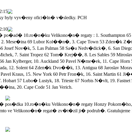
2:15
ky byly vyv�eny ofici�ln� v�sledky. PCH
2:10
po�ad� 10.ro�n�ku Velikono�n� regaty : 1. Southampton 65 
 2. Mese�ina 69 Lubor Kol��n�, 3. Cape Town 53 Zden�k Z�ta
56 Josef Nov�k, 5. Las Palmas 58 Sa�a Nedv�dick�, 6. San Dieg
Michek, 7. Saint Tropez 62 Tom� Krej��, 8. Les Sables 59 Mirosla
 66 Jan Kylberger, 10. Auckland 50 Pavel N�me�ek, 11. Cape Horn 
a, 12. Solent 64 Zden�k Dvo��k, 13. Antigua 68 Jaroslav Morav
Pavel Kraus, 15. New York 60 Petr Fron�k, 16. Saint Martin 61 Ji
. Hobart 57 Lubo� Lustyk, 18. Trieste 67 Norbis N�vlt, 19. Fastnet
��ina, 20. Cape Code 51 Jan Verich.
 pos�dka 10.ro�n�ku Velikono�n� regaty Honzy Pokorn�ho,
mto ve Velikono�n� regat� zv�t�zil ji� podruh�. Gratulujeme 