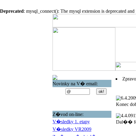
Deprecated
: mysql_connect(): The mysql extension is deprecated and 
Zprav
Novinky na V� email:
6.4.200
Konec do
Z�vod on-line:
4.4.09
1
V�sledky 1. etapy
Dal�� fo
V�sledky VR2009