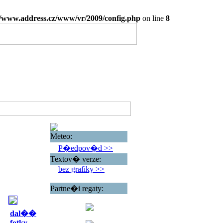
www.address.cz/www/vr/2009/config.php
on line
8
Meteo:
P�edpov�d >>
Textov� verze:
bez grafiky >>
Partne�i regaty:
dal��
fotky