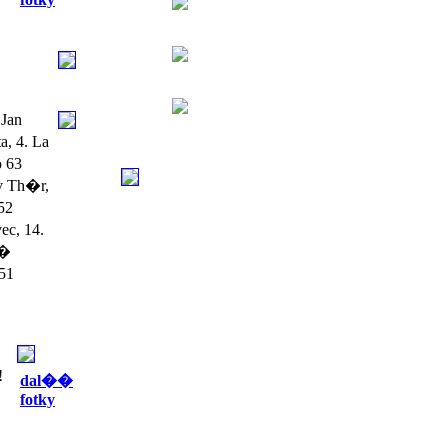
Jan
, 4. La
o 63
v Th�r,
52
ec, 14.
��
 51
!
dal��
fotky