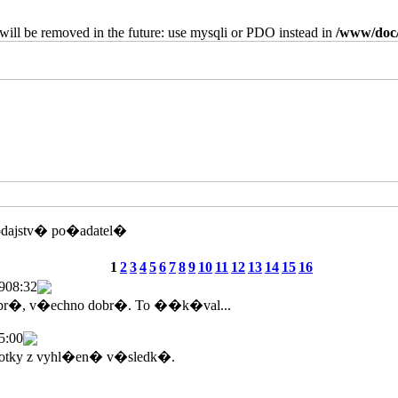
will be removed in the future: use mysqli or PDO instead in
/www/doc/
odajstv� po�adatel�
1
2
3
4
5
6
7
8
9
10
11
12
13
14
15
16
9
08:32
br�, v�echno dobr�. To ��k�val...
5:00
tky z vyhl�en� v�sledk�.