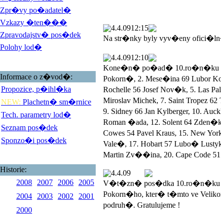
Zpr�vy po�adatel�
Vzkazy �ten���
4.4.09
12:15
Zpravodajstv� pos�dek
Na str�nky byly vyv�eny ofici�l
Polohy lod�
4.4.09
12:10
Kone�n� po�ad� 10.ro�n�ku Veli
Informace o z�vod�:
Pokorn�, 2. Mese�ina 69 Lubor 
Propozice, p�ihl�ka
Rochelle 56 Josef Nov�k, 5. Las 
Miroslav Michek, 7. Saint Tropez 
NEW:
Plachetn� sm�rnice
9. Sidney 66 Jan Kylberger, 10. Au
Tech. parametry lod�
Roman �ada, 12. Solent 64 Zden�k
Seznam pos�dek
Cowes 54 Pavel Kraus, 15. New York
Sponzo�i pos�dek
Vale�, 17. Hobart 57 Lubo� Lustyk, 
Martin Zv��ina, 20. Cape Code 51 
Historie:
4.4.09
2008
2007
2006
2005
V�t�zn� pos�dka 10.ro�n�ku V
Pokorn�ho, kter� t�mto ve Veli
2004
2003
2002
2001
podruh�. Gratulujeme !
2000