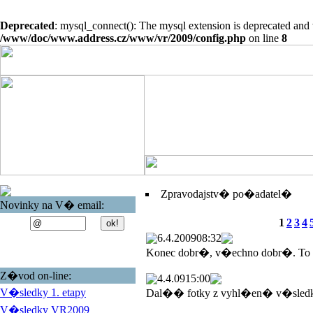
Deprecated
: mysql_connect(): The mysql extension is deprecated and 
/www/doc/www.address.cz/www/vr/2009/config.php
on line
8
Zpravodajstv� po�adatel�
Novinky na V� email:
1
2
3
4
6.4.2009
08:32
Konec dobr�, v�echno dobr�. To
Z�vod on-line:
4.4.09
15:00
V�sledky 1. etapy
Dal�� fotky z vyhl�en� v�sled
V�sledky VR2009