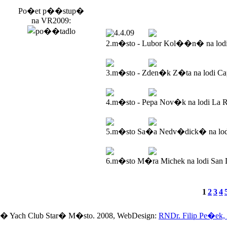
Po�et p��stup�
na VR2009:
4.4.09
2.m�sto - Lubor Kol��n� na lod
3.m�sto - Zden�k Z�ta na lodi Ca
4.m�sto - Pepa Nov�k na lodi La R
5.m�sto Sa�a Nedv�dick� na lodi
6.m�sto M�ra Michek na lodi San 
1
2
3
4
� Yach Club Star� M�sto. 2008, WebDesign:
RNDr. Filip Pe�ek,