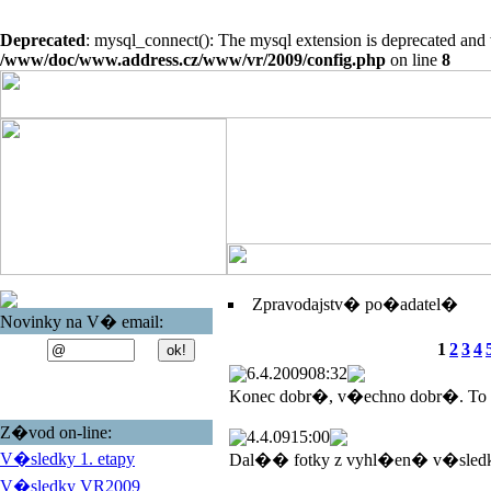
Deprecated
: mysql_connect(): The mysql extension is deprecated and 
/www/doc/www.address.cz/www/vr/2009/config.php
on line
8
Zpravodajstv� po�adatel�
Novinky na V� email:
1
2
3
4
6.4.2009
08:32
Konec dobr�, v�echno dobr�. To
Z�vod on-line:
4.4.09
15:00
V�sledky 1. etapy
Dal�� fotky z vyhl�en� v�sled
V�sledky VR2009