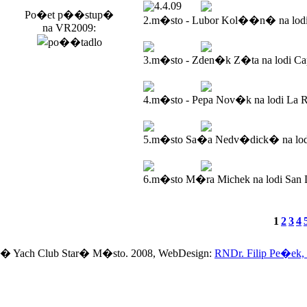
4.4.09
Po�et p��stup�
2.m�sto - Lubor Kol��n� na lod
na VR2009:
3.m�sto - Zden�k Z�ta na lodi Ca
4.m�sto - Pepa Nov�k na lodi La R
5.m�sto Sa�a Nedv�dick� na lodi
6.m�sto M�ra Michek na lodi San 
1
2
3
4
� Yach Club Star� M�sto. 2008, WebDesign:
RNDr. Filip Pe�ek,