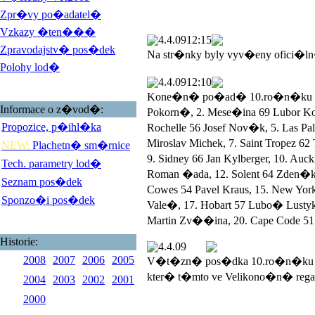
Zpr�vy po�adatel�
Vzkazy �ten���
4.4.09
12:15
Zpravodajstv� pos�dek
Na str�nky byly vyv�eny ofici�l
Polohy lod�
4.4.09
12:10
Kone�n� po�ad� 10.ro�n�ku Veli
Informace o z�vod�:
Pokorn�, 2. Mese�ina 69 Lubor 
Propozice, p�ihl�ka
Rochelle 56 Josef Nov�k, 5. Las 
Miroslav Michek, 7. Saint Tropez 
NEW:
Plachetn� sm�rnice
9. Sidney 66 Jan Kylberger, 10. Au
Tech. parametry lod�
Roman �ada, 12. Solent 64 Zden�k
Seznam pos�dek
Cowes 54 Pavel Kraus, 15. New York
Sponzo�i pos�dek
Vale�, 17. Hobart 57 Lubo� Lustyk, 
Martin Zv��ina, 20. Cape Code 51 
Historie:
4.4.09
2008
2007
2006
2005
V�t�zn� pos�dka 10.ro�n�ku V
kter� t�mto ve Velikono�n� rega
2004
2003
2002
2001
2000