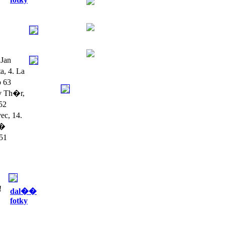
Jan
, 4. La
o 63
v Th�r,
52
ec, 14.
��
 51
!
dal��
fotky