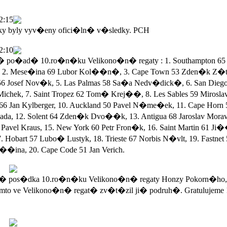
2:15
ky byly vyv�eny ofici�ln� v�sledky. PCH
2:10
po�ad� 10.ro�n�ku Velikono�n� regaty : 1. Southampton 65 
 2. Mese�ina 69 Lubor Kol��n�, 3. Cape Town 53 Zden�k Z�ta
56 Josef Nov�k, 5. Las Palmas 58 Sa�a Nedv�dick�, 6. San Dieg
Michek, 7. Saint Tropez 62 Tom� Krej��, 8. Les Sables 59 Mirosla
 66 Jan Kylberger, 10. Auckland 50 Pavel N�me�ek, 11. Cape Horn 
a, 12. Solent 64 Zden�k Dvo��k, 13. Antigua 68 Jaroslav Morav
Pavel Kraus, 15. New York 60 Petr Fron�k, 16. Saint Martin 61 Ji
. Hobart 57 Lubo� Lustyk, 18. Trieste 67 Norbis N�vlt, 19. Fastnet
��ina, 20. Cape Code 51 Jan Verich.
 pos�dka 10.ro�n�ku Velikono�n� regaty Honzy Pokorn�ho,
mto ve Velikono�n� regat� zv�t�zil ji� podruh�. Gratulujeme 