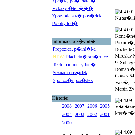
Zpr�vy po�adatel�
Vzkazy �ten���
4.4.09
1
Zpravodajstv� pos�dek
Na str�n
Polohy lod�
4.4.09
1
Kone�n� 
Informace o z�vod�:
Pokorn�,
Propozice, p�ihl�ka
Rochelle 
Miroslav 
NEW:
Plachetn� sm�rnice
9. Sidney
Tech. parametry lod�
Roman �ad
Seznam pos�dek
Cowes 54 
Sponzo�i pos�dek
Vale�, 17
Martin Zv
Historie:
4.4.09
2008
2007
2006
2005
V�t�zn�
kter� t�
2004
2003
2002
2001
2000
4.4.09