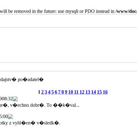
will be removed in the future: use mysqli or PDO instead in
/www/doc/
odajstv� po�adatel�
1
2
3
4
5
6
7
8
9
10
11
12
13
14
15
16
9
08:32
br�, v�echno dobr�. To ��k�val...
5:00
tky z vyhl�en� v�sledk�.