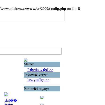
www.address.cz/www/vr/2009/config.php
on line
8
Meteo:
P�edpov�d >>
Textov� verze:
bez grafiky >>
Partne�i regaty:
dal��
fotky