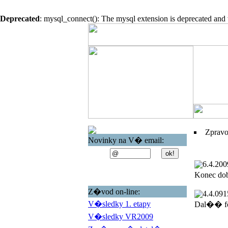
Deprecated
: mysql_connect(): The mysql extension is deprecated and 
Zprav
Novinky na V� email:
6.4.200
Konec do
Z�vod on-line:
4.4.09
1
V�sledky 1. etapy
Dal�� fo
V�sledky VR2009