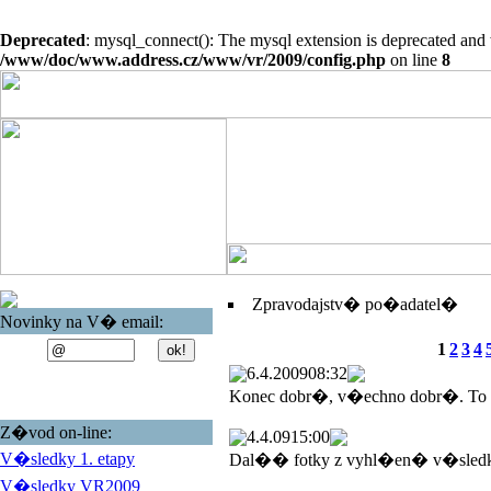
Deprecated
: mysql_connect(): The mysql extension is deprecated and 
/www/doc/www.address.cz/www/vr/2009/config.php
on line
8
Zpravodajstv� po�adatel�
Novinky na V� email:
1
2
3
4
6.4.2009
08:32
Konec dobr�, v�echno dobr�. To
Z�vod on-line:
4.4.09
15:00
V�sledky 1. etapy
Dal�� fotky z vyhl�en� v�sled
V�sledky VR2009