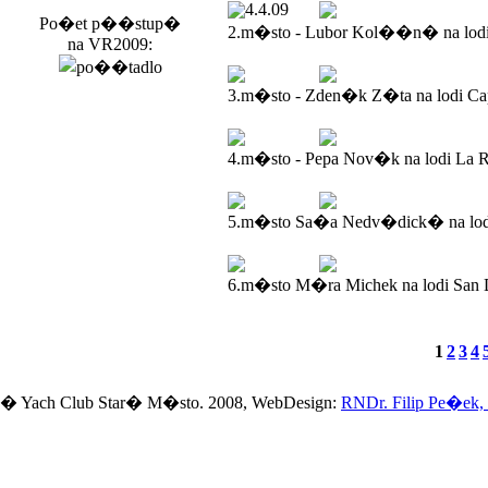
4.4.09
Po�et p��stup�
2.m�sto - Lubor Kol��n� na lod
na VR2009:
3.m�sto - Zden�k Z�ta na lodi Ca
4.m�sto - Pepa Nov�k na lodi La R
5.m�sto Sa�a Nedv�dick� na lodi
6.m�sto M�ra Michek na lodi San 
1
2
3
4
� Yach Club Star� M�sto. 2008, WebDesign:
RNDr. Filip Pe�ek,