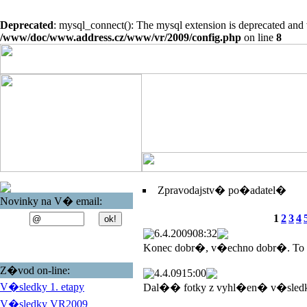
Deprecated
: mysql_connect(): The mysql extension is deprecated and 
/www/doc/www.address.cz/www/vr/2009/config.php
on line
8
Zpravodajstv� po�adatel�
Novinky na V� email:
1
2
3
4
6.4.2009
08:32
Konec dobr�, v�echno dobr�. To
Z�vod on-line:
4.4.09
15:00
V�sledky 1. etapy
Dal�� fotky z vyhl�en� v�sled
V�sledky VR2009