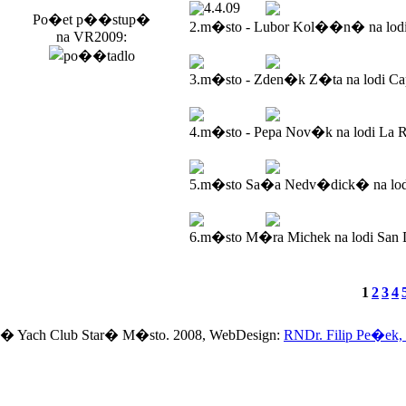
4.4.09
Po�et p��stup�
2.m�sto - Lubor Kol��n� na lod
na VR2009:
3.m�sto - Zden�k Z�ta na lodi Ca
4.m�sto - Pepa Nov�k na lodi La R
5.m�sto Sa�a Nedv�dick� na lodi
6.m�sto M�ra Michek na lodi San 
1
2
3
4
� Yach Club Star� M�sto. 2008, WebDesign:
RNDr. Filip Pe�ek,