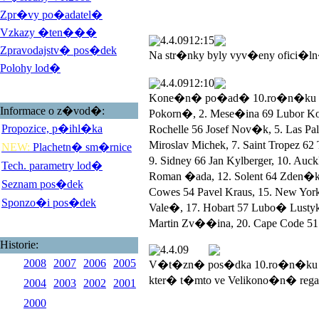
Zpr�vy po�adatel�
Vzkazy �ten���
4.4.09
12:15
Zpravodajstv� pos�dek
Na str�nky byly vyv�eny ofici�l
Polohy lod�
4.4.09
12:10
Kone�n� po�ad� 10.ro�n�ku Veli
Informace o z�vod�:
Pokorn�, 2. Mese�ina 69 Lubor 
Propozice, p�ihl�ka
Rochelle 56 Josef Nov�k, 5. Las 
Miroslav Michek, 7. Saint Tropez 
NEW:
Plachetn� sm�rnice
9. Sidney 66 Jan Kylberger, 10. Au
Tech. parametry lod�
Roman �ada, 12. Solent 64 Zden�k
Seznam pos�dek
Cowes 54 Pavel Kraus, 15. New York
Sponzo�i pos�dek
Vale�, 17. Hobart 57 Lubo� Lustyk, 
Martin Zv��ina, 20. Cape Code 51 
Historie:
4.4.09
2008
2007
2006
2005
V�t�zn� pos�dka 10.ro�n�ku V
kter� t�mto ve Velikono�n� rega
2004
2003
2002
2001
2000