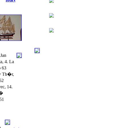
Jan
, 4. La
o 63
v Th�r,
52
ec, 14.
��
 51