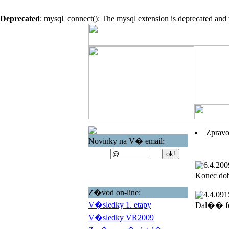
Deprecated
: mysql_connect(): The mysql extension is deprecated and 
Zprav
Novinky na V� email:
6.4.200
Konec do
Z�vod on-line:
4.4.09
1
V�sledky 1. etapy
Dal�� fo
V�sledky VR2009