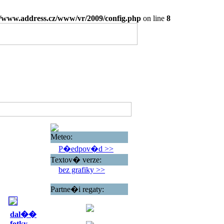
www.address.cz/www/vr/2009/config.php
on line
8
Meteo:
P�edpov�d >>
Textov� verze:
bez grafiky >>
Partne�i regaty:
dal��
fotky