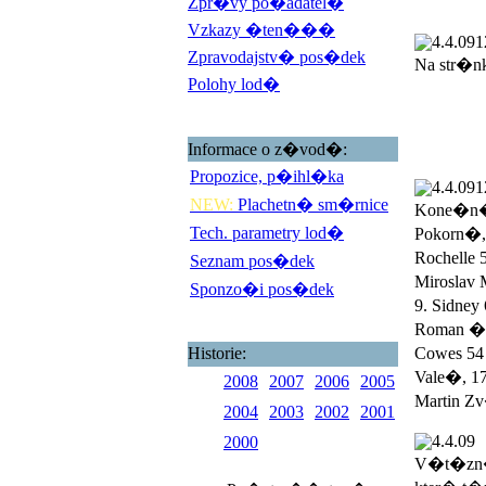
Zpr�vy po�adatel�
Vzkazy �ten���
4.4.09
1
Zpravodajstv� pos�dek
Na str�n
Polohy lod�
Informace o z�vod�:
Propozice, p�ihl�ka
4.4.09
1
NEW:
Plachetn� sm�rnice
Kone�n� 
Tech. parametry lod�
Pokorn�,
Rochelle 
Seznam pos�dek
Miroslav 
Sponzo�i pos�dek
9. Sidney
Roman �ad
Historie:
Cowes 54 
Vale�, 17
2008
2007
2006
2005
Martin Zv
2004
2003
2002
2001
4.4.09
2000
V�t�zn�