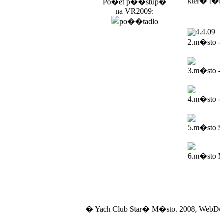
kter� t�
Po�et p��stup�
na VR2009:
4.4.09
2.m�sto 
3.m�sto 
4.m�sto -
5.m�sto 
6.m�sto M
� Yach Club Star� M�sto. 2008, WebD