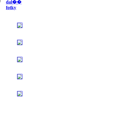
!
dal��
fotky