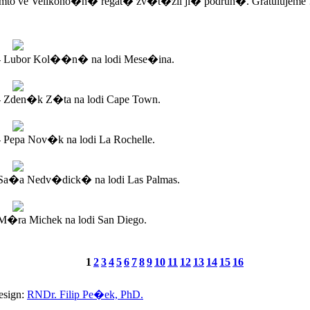
mto ve Velikono�n� regat� zv�t�zil ji� podruh�. Gratulujeme 
- Lubor Kol��n� na lodi Mese�ina.
- Zden�k Z�ta na lodi Cape Town.
 Pepa Nov�k na lodi La Rochelle.
Sa�a Nedv�dick� na lodi Las Palmas.
�ra Michek na lodi San Diego.
1
2
3
4
5
6
7
8
9
10
11
12
13
14
15
16
esign:
RNDr. Filip Pe�ek, PhD.