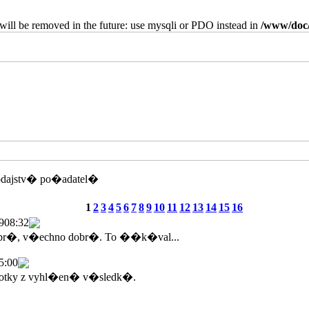
will be removed in the future: use mysqli or PDO instead in
/www/doc/
odajstv� po�adatel�
1
2
3
4
5
6
7
8
9
10
11
12
13
14
15
16
9
08:32
br�, v�echno dobr�. To ��k�val...
5:00
tky z vyhl�en� v�sledk�.