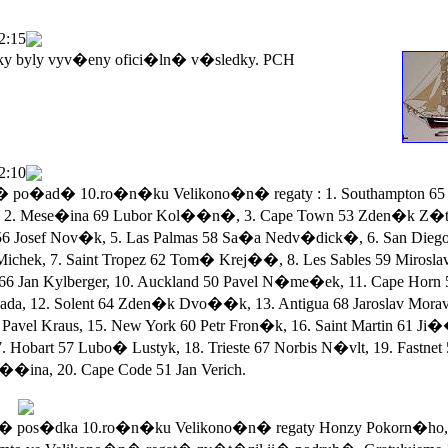
2:15
ky byly vyv�eny ofici�ln� v�sledky. PCH
2:10
po�ad� 10.ro�n�ku Velikono�n� regaty : 1. Southampton 65 
 2. Mese�ina 69 Lubor Kol��n�, 3. Cape Town 53 Zden�k Z�ta
56 Josef Nov�k, 5. Las Palmas 58 Sa�a Nedv�dick�, 6. San Dieg
Michek, 7. Saint Tropez 62 Tom� Krej��, 8. Les Sables 59 Mirosla
 66 Jan Kylberger, 10. Auckland 50 Pavel N�me�ek, 11. Cape Horn 
a, 12. Solent 64 Zden�k Dvo��k, 13. Antigua 68 Jaroslav Morav
Pavel Kraus, 15. New York 60 Petr Fron�k, 16. Saint Martin 61 Ji
. Hobart 57 Lubo� Lustyk, 18. Trieste 67 Norbis N�vlt, 19. Fastnet
��ina, 20. Cape Code 51 Jan Verich.
 pos�dka 10.ro�n�ku Velikono�n� regaty Honzy Pokorn�ho,