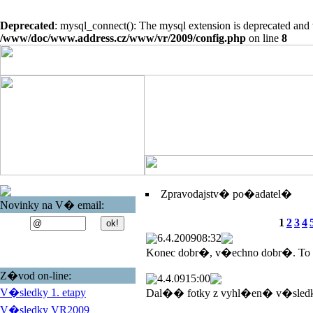
Deprecated
: mysql_connect(): The mysql extension is deprecated and 
/www/doc/www.address.cz/www/vr/2009/config.php
on line
8
Zpravodajstv� po�adatel�
Novinky na V� email:
1
2
3
4
6.4.2009
08:32
Konec dobr�, v�echno dobr�. To
Z�vod on-line:
4.4.09
15:00
V�sledky 1. etapy
Dal�� fotky z vyhl�en� v�sled
V�sledky VR2009