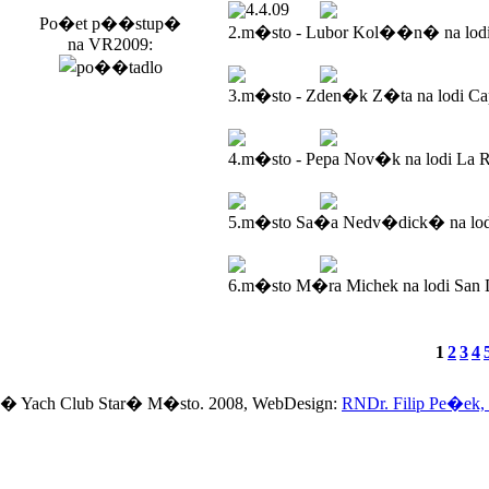
4.4.09
Po�et p��stup�
2.m�sto - Lubor Kol��n� na lod
na VR2009:
3.m�sto - Zden�k Z�ta na lodi Ca
4.m�sto - Pepa Nov�k na lodi La R
5.m�sto Sa�a Nedv�dick� na lodi
6.m�sto M�ra Michek na lodi San 
1
2
3
4
� Yach Club Star� M�sto. 2008, WebDesign:
RNDr. Filip Pe�ek,