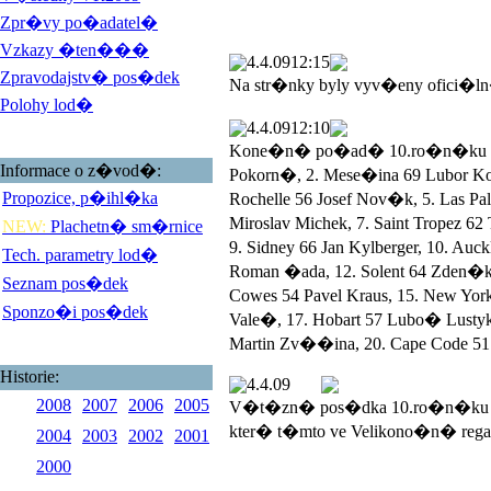
Zpr�vy po�adatel�
Vzkazy �ten���
4.4.09
12:15
Zpravodajstv� pos�dek
Na str�nky byly vyv�eny ofici�l
Polohy lod�
4.4.09
12:10
Kone�n� po�ad� 10.ro�n�ku Veli
Informace o z�vod�:
Pokorn�, 2. Mese�ina 69 Lubor 
Propozice, p�ihl�ka
Rochelle 56 Josef Nov�k, 5. Las 
Miroslav Michek, 7. Saint Tropez 
NEW:
Plachetn� sm�rnice
9. Sidney 66 Jan Kylberger, 10. Au
Tech. parametry lod�
Roman �ada, 12. Solent 64 Zden�k
Seznam pos�dek
Cowes 54 Pavel Kraus, 15. New York
Sponzo�i pos�dek
Vale�, 17. Hobart 57 Lubo� Lustyk, 
Martin Zv��ina, 20. Cape Code 51 
Historie:
4.4.09
2008
2007
2006
2005
V�t�zn� pos�dka 10.ro�n�ku V
kter� t�mto ve Velikono�n� rega
2004
2003
2002
2001
2000