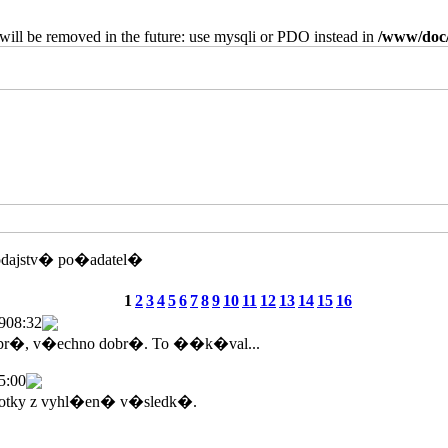
will be removed in the future: use mysqli or PDO instead in
/www/doc/
odajstv� po�adatel�
1
2
3
4
5
6
7
8
9
10
11
12
13
14
15
16
9
08:32
br�, v�echno dobr�. To ��k�val...
5:00
tky z vyhl�en� v�sledk�.