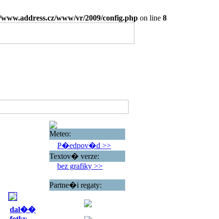
www.address.cz/www/vr/2009/config.php
on line
8
Meteo:
P�edpov�d >>
Textov� verze:
bez grafiky >>
Partne�i regaty:
dal��
fotky