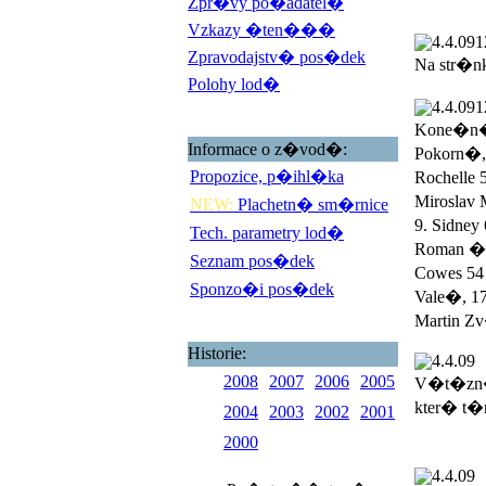
Zpr�vy po�adatel�
Vzkazy �ten���
4.4.09
1
Zpravodajstv� pos�dek
Na str�n
Polohy lod�
4.4.09
1
Kone�n� 
Informace o z�vod�:
Pokorn�,
Propozice, p�ihl�ka
Rochelle 
Miroslav 
NEW:
Plachetn� sm�rnice
9. Sidney
Tech. parametry lod�
Roman �ad
Seznam pos�dek
Cowes 54 
Sponzo�i pos�dek
Vale�, 17
Martin Zv
Historie:
4.4.09
2008
2007
2006
2005
V�t�zn�
kter� t�
2004
2003
2002
2001
2000
4.4.09