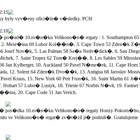
2:15
ky byly vyv�eny ofici�ln� v�sledky. PCH
2:10
po�ad� 10.ro�n�ku Velikono�n� regaty : 1. Southampton 65 
 2. Mese�ina 69 Lubor Kol��n�, 3. Cape Town 53 Zden�k Z�ta
56 Josef Nov�k, 5. Las Palmas 58 Sa�a Nedv�dick�, 6. San Dieg
Michek, 7. Saint Tropez 62 Tom� Krej��, 8. Les Sables 59 Mirosla
 66 Jan Kylberger, 10. Auckland 50 Pavel N�me�ek, 11. Cape Horn 
a, 12. Solent 64 Zden�k Dvo��k, 13. Antigua 68 Jaroslav Morav
Pavel Kraus, 15. New York 60 Petr Fron�k, 16. Saint Martin 61 Ji
. Hobart 57 Lubo� Lustyk, 18. Trieste 67 Norbis N�vlt, 19. Fastnet
��ina, 20. Cape Code 51 Jan Verich.
 pos�dka 10.ro�n�ku Velikono�n� regaty Honzy Pokorn�ho,
mto ve Velikono�n� regat� zv�t�zil ji� podruh�. Gratulujeme 