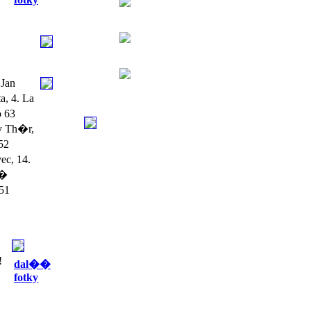
Jan
, 4. La
o 63
v Th�r,
52
ec, 14.
��
 51
!
dal��
fotky