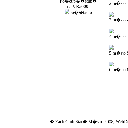
Po�et p��stup�
2.m�sto 
na VR2009:
3.m�sto 
4.m�sto -
5.m�sto 
6.m�sto M
� Yach Club Star� M�sto. 2008, WebD