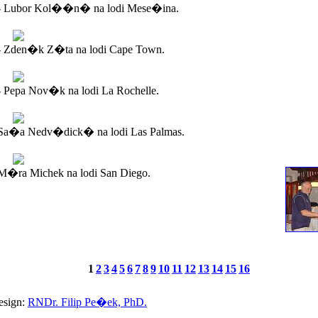
- Lubor Kol��n� na lodi Mese�ina.
- Zden�k Z�ta na lodi Cape Town.
 Pepa Nov�k na lodi La Rochelle.
Sa�a Nedv�dick� na lodi Las Palmas.
�ra Michek na lodi San Diego.
1
2
3
4
5
6
7
8
9
10
11
12
13
14
15
16
esign:
RNDr. Filip Pe�ek, PhD.