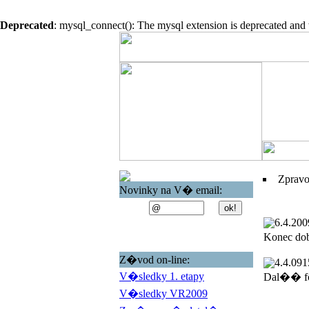
Deprecated
: mysql_connect(): The mysql extension is deprecated and 
Zprav
Novinky na V� email:
6.4.200
Konec do
Z�vod on-line:
4.4.09
1
V�sledky 1. etapy
Dal�� fo
V�sledky VR2009