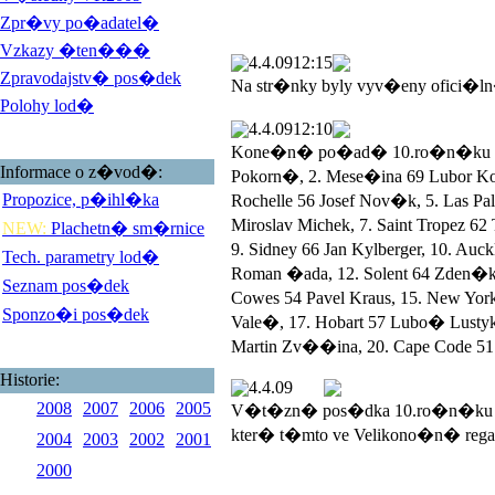
Zpr�vy po�adatel�
Vzkazy �ten���
4.4.09
12:15
Zpravodajstv� pos�dek
Na str�nky byly vyv�eny ofici�l
Polohy lod�
4.4.09
12:10
Kone�n� po�ad� 10.ro�n�ku Veli
Informace o z�vod�:
Pokorn�, 2. Mese�ina 69 Lubor 
Propozice, p�ihl�ka
Rochelle 56 Josef Nov�k, 5. Las 
Miroslav Michek, 7. Saint Tropez 
NEW:
Plachetn� sm�rnice
9. Sidney 66 Jan Kylberger, 10. Au
Tech. parametry lod�
Roman �ada, 12. Solent 64 Zden�k
Seznam pos�dek
Cowes 54 Pavel Kraus, 15. New York
Sponzo�i pos�dek
Vale�, 17. Hobart 57 Lubo� Lustyk, 
Martin Zv��ina, 20. Cape Code 51 
Historie:
4.4.09
2008
2007
2006
2005
V�t�zn� pos�dka 10.ro�n�ku V
kter� t�mto ve Velikono�n� rega
2004
2003
2002
2001
2000