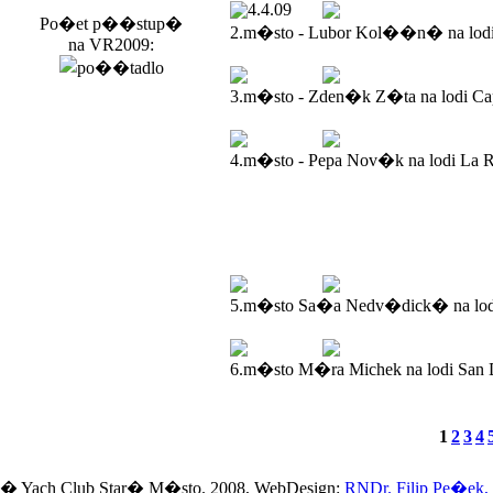
4.4.09
Po�et p��stup�
2.m�sto - Lubor Kol��n� na lod
na VR2009:
3.m�sto - Zden�k Z�ta na lodi Ca
4.m�sto - Pepa Nov�k na lodi La R
5.m�sto Sa�a Nedv�dick� na lodi
6.m�sto M�ra Michek na lodi San 
1
2
3
4
� Yach Club Star� M�sto. 2008, WebDesign:
RNDr. Filip Pe�ek,