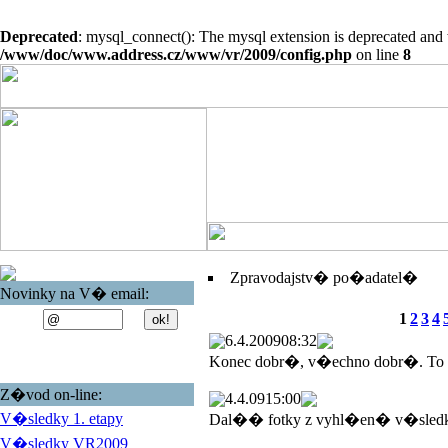
Deprecated
: mysql_connect(): The mysql extension is deprecated and 
/www/doc/www.address.cz/www/vr/2009/config.php
on line
8
Zpravodajstv� po�adatel�
Novinky na V� email:
1
2
3
4
6.4.2009
08:32
Konec dobr�, v�echno dobr�. To
Z�vod on-line:
4.4.09
15:00
V�sledky 1. etapy
Dal�� fotky z vyhl�en� v�sled
V�sledky VR2009