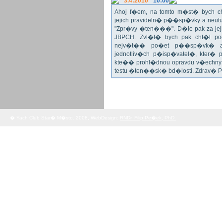
3.4:2010
10:00
Ahoj f�em, na tomto m�st� bych 
jejich pravideln� p��sp�vky a neu
"Zpr�vy �ten���". D�le pak za jej
JBPCH. Zvl�t� bych pak cht�l po
nejv�t�� po�et p��sp�vk� a
jednotliv�ch p�isp�vatel�, kter�
kte�� prohl�dnou opravdu v�echny 
testu �ten��sk� bd�losti. Zdrav� 
� Yach Club Star� M�sto. 2008, WebDesign:
RNDr. Filip Pe�ek, PhD.