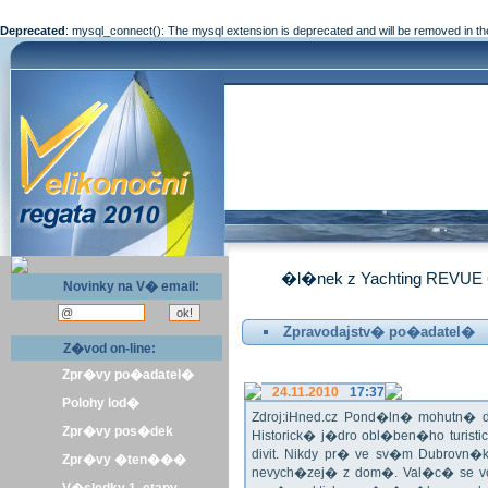
Deprecated
: mysql_connect(): The mysql extension is deprecated and will be removed in th
�l�nek z Yachting REVUE 
Novinky na V� email:
Zpravodajstv� po�adatel�
Z�vod on-line:
Zpr�vy po�adatel�
24.11.2010
17:37
Polohy lod�
Zdroj:iHned.cz Pond�ln� mohutn� d
Zpr�vy pos�dek
Historick� j�dro obl�ben�ho turis
divit. Nikdy pr� ve sv�m Dubrovn�
Zpr�vy �ten���
nevych�zej� z dom�. Val�c� se v