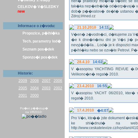
V�sledky 1. etapy
nen� prakticky mo�n� v�bec se dos
tak�ka nep�etr�it� od�erp�vaj� vo
CELKOV� V�SLEDKY
new
dob� p��valov� de�t� ustanou �pl
Zdroj:iHned.cz
Informace o z�vodu:
21.10.2010
14:11
Propozice, p�ihl�ka
V�en� z�vodn�ci, d�kujeme za V� z�
�e k dne�n�mu dni je V�s ji� p�
Tech. parametry lod�
nevyj�d�ila... Lod� je k dispozici m
Seznam pos�dek
p�ihl�ku nebo se ozv�te Petrovi. P
Sponzo�i pos�dek
28.4.10
14:02
V �asopisu YACHTING REVUE �.06/
Historie:
Velikono�n� regat� 2010.
2009
2008
2007
2006
23.4.2010
16:55
2005
2004
2003
2002
V �asopisu YACHT 06/2010, kter� 
2001
2000
regat� 2010.
Po�et p��stup�
17.4.2010
�4:07
na VR2010:
Pro V�s, kte�� jste dokument �esk� te
ke shl�dnut� na webu
http://www.ceskatelevize.cz/ivysilani/