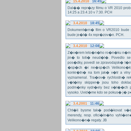
15.4.2010
16:45
Dal�� repr�zy filmu o VR 2010 prob�h
14:25 a 23.4.10 v 7:30. PCH
3.4.2010
18:45
Dokument�rn� film o VR2010 bude 
bude je�t� 4x repr�zov�n. PCH.
3.4.2010
12:08
Z�v�rem leto�n�ho ro�n�ku n�m ne
jin� to toti� neud�l�. Povedlo
pos�dky, povedl se zpravodajsk� t
�sp�ch �i ne�sp�ch Velikono�ky 
konkr�tn� na tom jak� v�tr a vlny
vyznamenal. Tra�ov� rychlostn� re
v�t�iny skipper� jsou toho dok
podm�nky vydr�ely bez v�t��ch pr
vysoko. Uvid�me kdo se pokus� j�
3.4.2001
11:46
Cht�li bysme tak� pod�kovat 
merendy, resp. ofici�ln�ho vyhl�
Velikono�n� regaty. JB