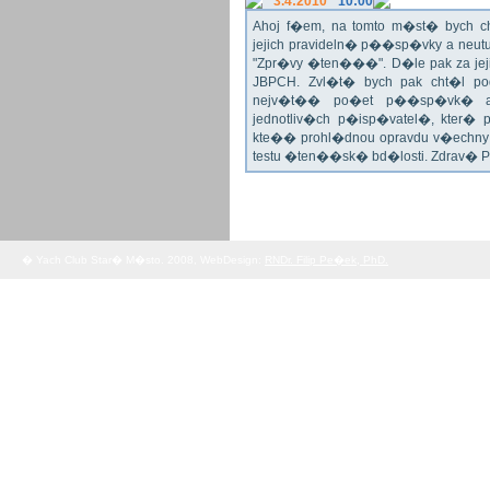
3.4:2010
10:00
Ahoj f�em, na tomto m�st� bych 
jejich pravideln� p��sp�vky a neu
"Zpr�vy �ten���". D�le pak za jej
JBPCH. Zvl�t� bych pak cht�l po
nejv�t�� po�et p��sp�vk� a
jednotliv�ch p�isp�vatel�, kter�
kte�� prohl�dnou opravdu v�echny 
testu �ten��sk� bd�losti. Zdrav� 
� Yach Club Star� M�sto. 2008, WebDesign:
RNDr. Filip Pe�ek, PhD.