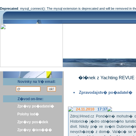
Deprecated
: mysql_connect(): The mysql extension is deprecated and will be removed in th
�l�nek z Yachting REVUE 
Novinky na V� email:
Zpravodajstv� po�adatel�
Z�vod on-line:
Zpr�vy po�adatel�
24.11.2010
17:37
Polohy lod�
Zdroj:iHned.cz Pond�ln� mohutn� d
Historick� j�dro obl�ben�ho turis
Zpr�vy pos�dek
divit. Nikdy pr� ve sv�m Dubrovn�
Zpr�vy �ten���
nevych�zej� z dom�. Val�c� se v