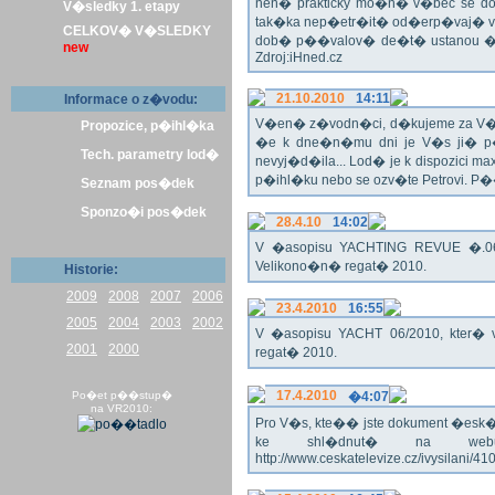
nen� prakticky mo�n� v�bec se dos
V�sledky 1. etapy
tak�ka nep�etr�it� od�erp�vaj� vo
CELKOV� V�SLEDKY
dob� p��valov� de�t� ustanou �pl
new
Zdroj:iHned.cz
21.10.2010
14:11
Informace o z�vodu:
V�en� z�vodn�ci, d�kujeme za V� z�
Propozice, p�ihl�ka
�e k dne�n�mu dni je V�s ji� p�
Tech. parametry lod�
nevyj�d�ila... Lod� je k dispozici m
p�ihl�ku nebo se ozv�te Petrovi. P
Seznam pos�dek
Sponzo�i pos�dek
28.4.10
14:02
V �asopisu YACHTING REVUE �.06/
Velikono�n� regat� 2010.
Historie:
2009
2008
2007
2006
23.4.2010
16:55
2005
2004
2003
2002
V �asopisu YACHT 06/2010, kter� 
2001
2000
regat� 2010.
17.4.2010
Po�et p��stup�
�4:07
na VR2010:
Pro V�s, kte�� jste dokument �esk� te
ke shl�dnut� na webu
http://www.ceskatelevize.cz/ivysilani/