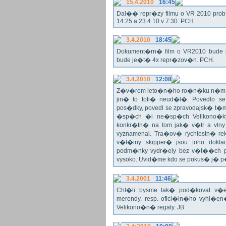
15.4.2010
16:45
Dal�� repr�zy filmu o VR 2010 prob�h
14:25 a 23.4.10 v 7:30. PCH
3.4.2010
18:45
Dokument�rn� film o VR2010 bude 
bude je�t� 4x repr�zov�n. PCH.
3.4.2010
12:08
Z�v�rem leto�n�ho ro�n�ku n�m ne
jin� to toti� neud�l�. Povedlo
pos�dky, povedl se zpravodajsk� t
�sp�ch �i ne�sp�ch Velikono�ky 
konkr�tn� na tom jak� v�tr a vlny
vyznamenal. Tra�ov� rychlostn� re
v�t�iny skipper� jsou toho dok
podm�nky vydr�ely bez v�t��ch pr
vysoko. Uvid�me kdo se pokus� j�
3.4.2001
11:46
Cht�li bysme tak� pod�kovat 
merendy, resp. ofici�ln�ho vyhl�
Velikono�n� regaty. JB