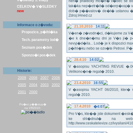
V�sledky 1. etapy
nen� prakticky mo�n� v�bec se dos
tak�ka nep�etr�it� od�erp�vaj� vo
CELKOV� V�SLEDKY
new
dob� p��valov� de�t� ustanou �pl
Zdroj:iHned.cz
Informace o z�vodu:
21.10.2010
14:11
Propozice, p�ihl�ka
V�en� z�vodn�ci, d�kujeme za V� z�
�e k dne�n�mu dni je V�s ji� p�
Tech. parametry lod�
nevyj�d�ila... Lod� je k dispozici m
Seznam pos�dek
p�ihl�ku nebo se ozv�te Petrovi. P
Sponzo�i pos�dek
28.4.10
14:02
V �asopisu YACHTING REVUE �.06/
Historie:
Velikono�n� regat� 2010.
2009
2008
2007
2006
23.4.2010
16:55
2005
2004
2003
2002
V �asopisu YACHT 06/2010, kter� 
2001
2000
regat� 2010.
Po�et p��stup�
17.4.2010
�4:07
na VR2010:
Pro V�s, kte�� jste dokument �esk� te
ke shl�dnut� na webu
http://www.ceskatelevize.cz/ivysilani/