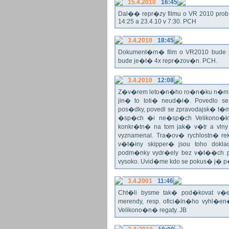
15.4.2010
16:45
Dal�� repr�zy filmu o VR 2010 prob�h
14:25 a 23.4.10 v 7:30. PCH
3.4.2010
18:45
Dokument�rn� film o VR2010 bude 
bude je�t� 4x repr�zov�n. PCH.
3.4.2010
12:08
Z�v�rem leto�n�ho ro�n�ku n�m ne
jin� to toti� neud�l�. Povedlo
pos�dky, povedl se zpravodajsk� t
�sp�ch �i ne�sp�ch Velikono�ky 
konkr�tn� na tom jak� v�tr a vlny
vyznamenal. Tra�ov� rychlostn� re
v�t�iny skipper� jsou toho dok
podm�nky vydr�ely bez v�t��ch pr
vysoko. Uvid�me kdo se pokus� j�
3.4.2001
11:46
Cht�li bysme tak� pod�kovat 
merendy, resp. ofici�ln�ho vyhl�
Velikono�n� regaty. JB