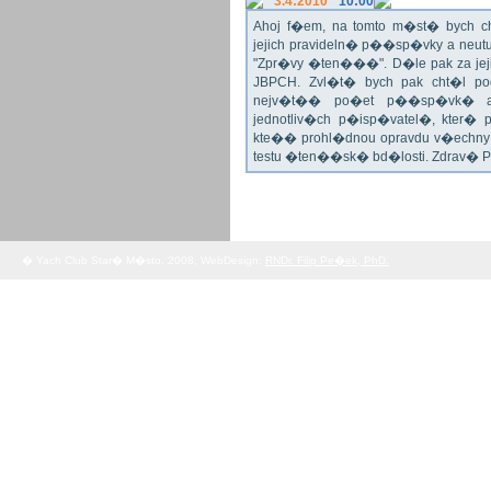
3.4:2010
10:00
Ahoj f�em, na tomto m�st� bych 
jejich pravideln� p��sp�vky a neu
"Zpr�vy �ten���". D�le pak za jej
JBPCH. Zvl�t� bych pak cht�l po
nejv�t�� po�et p��sp�vk� a
jednotliv�ch p�isp�vatel�, kter�
kte�� prohl�dnou opravdu v�echny 
testu �ten��sk� bd�losti. Zdrav� 
� Yach Club Star� M�sto. 2008, WebDesign:
RNDr. Filip Pe�ek, PhD.