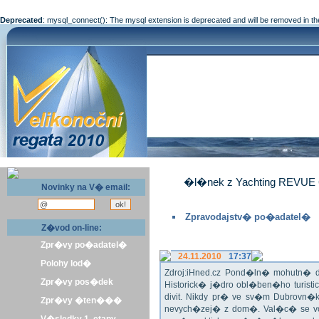
Deprecated
: mysql_connect(): The mysql extension is deprecated and will be removed in th
�l�nek z Yachting REVUE 
Novinky na V� email:
Zpravodajstv� po�adatel�
Z�vod on-line:
Zpr�vy po�adatel�
24.11.2010
17:37
Polohy lod�
Zdroj:iHned.cz Pond�ln� mohutn� d
Zpr�vy pos�dek
Historick� j�dro obl�ben�ho turis
divit. Nikdy pr� ve sv�m Dubrovn�
Zpr�vy �ten���
nevych�zej� z dom�. Val�c� se v