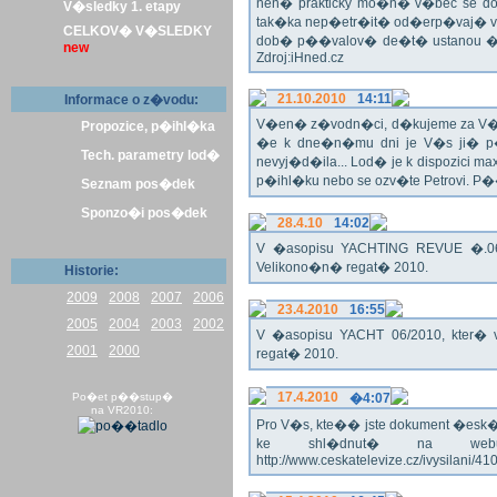
nen� prakticky mo�n� v�bec se dos
V�sledky 1. etapy
tak�ka nep�etr�it� od�erp�vaj� vo
CELKOV� V�SLEDKY
dob� p��valov� de�t� ustanou �pl
new
Zdroj:iHned.cz
21.10.2010
14:11
Informace o z�vodu:
V�en� z�vodn�ci, d�kujeme za V� z�
Propozice, p�ihl�ka
�e k dne�n�mu dni je V�s ji� p�
Tech. parametry lod�
nevyj�d�ila... Lod� je k dispozici m
p�ihl�ku nebo se ozv�te Petrovi. P
Seznam pos�dek
Sponzo�i pos�dek
28.4.10
14:02
V �asopisu YACHTING REVUE �.06/
Velikono�n� regat� 2010.
Historie:
2009
2008
2007
2006
23.4.2010
16:55
2005
2004
2003
2002
V �asopisu YACHT 06/2010, kter� 
2001
2000
regat� 2010.
17.4.2010
Po�et p��stup�
�4:07
na VR2010:
Pro V�s, kte�� jste dokument �esk� te
ke shl�dnut� na webu
http://www.ceskatelevize.cz/ivysilani/