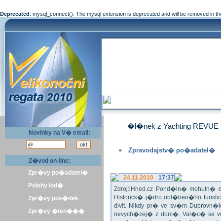
Deprecated
: mysql_connect(): The mysql extension is deprecated and will be removed in th
�l�nek z Yachting REVUE 
Novinky na V� email:
Zpravodajstv� po�adatel�
Z�vod on-line:
Zpr�vy po�adatel�
24.11.2010
17:37
Polohy lod�
Zdroj:iHned.cz Pond�ln� mohutn� d
Historick� j�dro obl�ben�ho turis
Zpr�vy pos�dek
divit. Nikdy pr� ve sv�m Dubrovn�
Zpr�vy �ten���
nevych�zej� z dom�. Val�c� se v