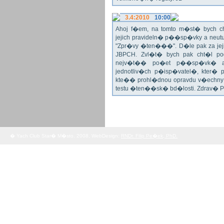
3.4:2010
10:00
Ahoj f�em, na tomto m�st� bych 
jejich pravideln� p��sp�vky a neu
"Zpr�vy �ten���". D�le pak za jej
JBPCH. Zvl�t� bych pak cht�l po
nejv�t�� po�et p��sp�vk� a
jednotliv�ch p�isp�vatel�, kter�
kte�� prohl�dnou opravdu v�echny 
testu �ten��sk� bd�losti. Zdrav� 
� Yach Club Star� M�sto. 2008, WebDesign:
RNDr. Filip Pe�ek, PhD.