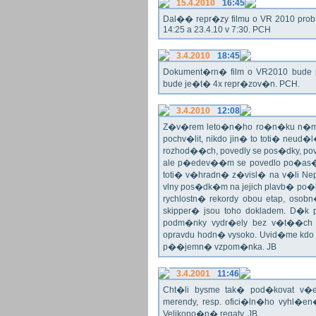
15.4.2010
16:45
Dal�� repr�zy filmu o VR 2010 prob�h
14:25 a 23.4.10 v 7:30. PCH
3.4.2010
18:45
Dokument�rn� film o VR2010 bude 
bude je�t� 4x repr�zov�n. PCH.
3.4.2010
12:08
Z�v�rem leto�n�ho ro�n�ku n�m 
pochv�lit, nikdo jin� to toti� ne
rozhod��ch, povedly se pos�dky, pov
ale p�edev��m se povedlo po�as�
toti� v�hradn� z�visl� na v�li Nep
vlny pos�dk�m na jejich plavb� po�l
rychlostn� rekordy obou etap, oso
skipper� jsou toho dokladem. D�k
podm�nky vydr�ely bez v�t��ch p
opravdu hodn� vysoko. Uvid�me kdo
p��jemn� vzpom�nka. JB
3.4.2001
11:46
Cht�li bysme tak� pod�kovat 
merendy, resp. ofici�ln�ho vyhl�
Velikono�n� regaty. JB