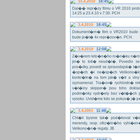
15.4.2010
16:45
Dal�� repr�zy filmu o VR 2010 prob�h
14:25 a 23.4.10 v 7:30. PCH
3.4.2010
18:45
Dokument�rn� film o VR2010 bude 
bude je�t� 4x repr�zov�n. PCH.
3.4.2010
12:08
Z�v�rem leto�n�ho ro�n�ku n�m ne
jin� to toti� neud�l�. Povedlo
pos�dky, povedl se zpravodajsk� t
�sp�ch �i ne�sp�ch Velikono�ky 
konkr�tn� na tom jak� v�tr a vlny
vyznamenal. Tra�ov� rychlostn� re
v�t�iny skipper� jsou toho dok
podm�nky vydr�ely bez v�t��ch pr
vysoko. Uvid�me kdo se pokus� j�
3.4.2001
11:46
Cht�li bysme tak� pod�kovat 
merendy, resp. ofici�ln�ho vyhl�
Velikono�n� regaty. JB