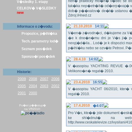
nen� prakticky mo�n� v�bec se dos
V�sledky 1. etapy
tak�ka nep�etr�it� od�erp�vaj� vo
CELKOV� V�SLEDKY
dob� p��valov� de�t� ustanou �pl
new
Zdroj:iHned.cz
21.10.2010
14:11
Informace o z�vodu:
V�en� z�vodn�ci, d�kujeme za V� z�
Propozice, p�ihl�ka
�e k dne�n�mu dni je V�s ji� p�
Tech. parametry lod�
nevyj�d�ila... Lod� je k dispozici m
p�ihl�ku nebo se ozv�te Petrovi. P
Seznam pos�dek
Sponzo�i pos�dek
28.4.10
14:02
V �asopisu YACHTING REVUE �.06/
Velikono�n� regat� 2010.
Historie:
2009
2008
2007
2006
23.4.2010
16:55
2005
2004
2003
2002
V �asopisu YACHT 06/2010, kter� 
2001
2000
regat� 2010.
17.4.2010
Po�et p��stup�
�4:07
na VR2010:
Pro V�s, kte�� jste dokument �esk� te
ke shl�dnut� na webu
http://www.ceskatelevize.cz/ivysilani/