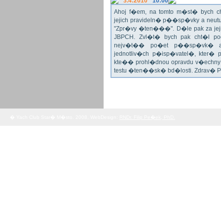
3.4:2010
10:00
Ahoj f�em, na tomto m�st� bych 
jejich pravideln� p��sp�vky a neu
"Zpr�vy �ten���". D�le pak za jej
JBPCH. Zvl�t� bych pak cht�l po
nejv�t�� po�et p��sp�vk� a
jednotliv�ch p�isp�vatel�, kter�
kte�� prohl�dnou opravdu v�echny 
testu �ten��sk� bd�losti. Zdrav� 
� Yach Club Star� M�sto. 2008, WebDesign:
RNDr. Filip Pe�ek, PhD.