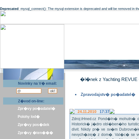
Deprecated
: mysql_connect(): The mysql extension is deprecated and will be removed in th
�l�nek z Yachting REVUE 
Novinky na V� email:
Zpravodajstv� po�adatel�
Z�vod on-line:
Zpr�vy po�adatel�
24.11.2010
17:37
Polohy lod�
Zdroj:iHned.cz Pond�ln� mohutn� d
Historick� j�dro obl�ben�ho turis
Zpr�vy pos�dek
divit. Nikdy pr� ve sv�m Dubrovn�
Zpr�vy �ten���
nevych�zej� z dom�. Val�c� se v