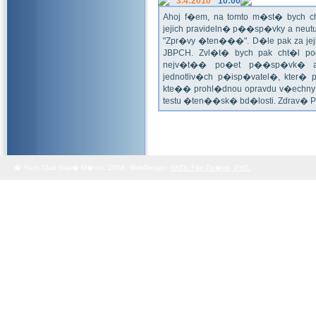
3.4:2010
10:00
Ahoj f�em, na tomto m�st� bych 
jejich pravideln� p��sp�vky a neu
"Zpr�vy �ten���". D�le pak za jej
JBPCH. Zvl�t� bych pak cht�l po
nejv�t�� po�et p��sp�vk� a
jednotliv�ch p�isp�vatel�, kter�
kte�� prohl�dnou opravdu v�echny 
testu �ten��sk� bd�losti. Zdrav� 
� Yach Club Star� M�sto. 2008, WebDesign:
RNDr. Filip Pe�ek, PhD.