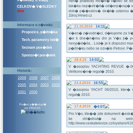
V�sledky 1. etapy
nen� prakticky mo�n� v�bec se dos
tak�ka nep�etr�it� od�erp�vaj� vo
CELKOV� V�SLEDKY
new
dob� p��valov� de�t� ustanou �pl
Zdroj:iHned.cz
Informace o z�vodu:
21.10.2010
14:11
Propozice, p�ihl�ka
V�en� z�vodn�ci, d�kujeme za V� z�
�e k dne�n�mu dni je V�s ji� p�
Tech. parametry lod�
nevyj�d�ila... Lod� je k dispozici m
Seznam pos�dek
p�ihl�ku nebo se ozv�te Petrovi. P
Sponzo�i pos�dek
28.4.10
14:02
V �asopisu YACHTING REVUE �.06/
Historie:
Velikono�n� regat� 2010.
2009
2008
2007
2006
23.4.2010
16:55
2005
2004
2003
2002
V �asopisu YACHT 06/2010, kter� 
2001
2000
regat� 2010.
Po�et p��stup�
17.4.2010
�4:07
na VR2010:
Pro V�s, kte�� jste dokument �esk� te
ke shl�dnut� na webu
http://www.ceskatelevize.cz/ivysilani/