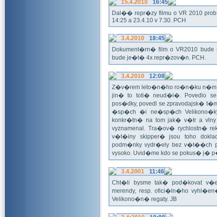
15.4.2010
16:45
Dal�� repr�zy filmu o VR 2010 prob�h
14:25 a 23.4.10 v 7:30. PCH
3.4.2010
18:45
Dokument�rn� film o VR2010 bude 
bude je�t� 4x repr�zov�n. PCH.
3.4.2010
12:08
Z�v�rem leto�n�ho ro�n�ku n�m ne
jin� to toti� neud�l�. Povedlo
pos�dky, povedl se zpravodajsk� t
�sp�ch �i ne�sp�ch Velikono�ky 
konkr�tn� na tom jak� v�tr a vlny
vyznamenal. Tra�ov� rychlostn� re
v�t�iny skipper� jsou toho dok
podm�nky vydr�ely bez v�t��ch pr
vysoko. Uvid�me kdo se pokus� j�
3.4.2001
11:46
Cht�li bysme tak� pod�kovat 
merendy, resp. ofici�ln�ho vyhl�
Velikono�n� regaty. JB