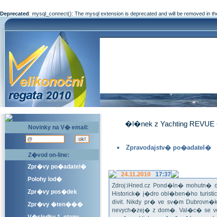
Deprecated
: mysql_connect(): The mysql extension is deprecated and will be removed in th
�l�nek z Yachting REVUE 
Novinky na V� email:
Zpravodajstv� po�adatel�
Z�vod on-line:
Zpr�vy po�adatel�
24.11.2010
17:37
Polohy lod�
Zdroj:iHned.cz Pond�ln� mohutn� d
Zpr�vy pos�dek
Historick� j�dro obl�ben�ho turis
divit. Nikdy pr� ve sv�m Dubrovn�
Zpr�vy �ten���
nevych�zej� z dom�. Val�c� se v