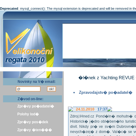
Deprecated
: mysql_connect(): The mysql extension is deprecated and will be removed in th
�l�nek z Yachting REVUE 
Novinky na V� email:
Zpravodajstv� po�adatel�
Z�vod on-line:
Zpr�vy po�adatel�
24.11.2010
17:37
Polohy lod�
Zdroj:iHned.cz Pond�ln� mohutn� d
Historick� j�dro obl�ben�ho turis
Zpr�vy pos�dek
divit. Nikdy pr� ve sv�m Dubrovn�
Zpr�vy �ten���
nevych�zej� z dom�. Val�c� se v