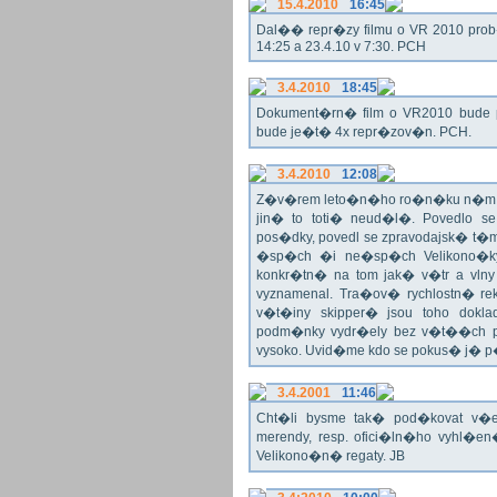
15.4.2010
16:45
Dal�� repr�zy filmu o VR 2010 prob�h
14:25 a 23.4.10 v 7:30. PCH
3.4.2010
18:45
Dokument�rn� film o VR2010 bude 
bude je�t� 4x repr�zov�n. PCH.
3.4.2010
12:08
Z�v�rem leto�n�ho ro�n�ku n�m ne
jin� to toti� neud�l�. Povedlo
pos�dky, povedl se zpravodajsk� t
�sp�ch �i ne�sp�ch Velikono�ky 
konkr�tn� na tom jak� v�tr a vlny
vyznamenal. Tra�ov� rychlostn� re
v�t�iny skipper� jsou toho dok
podm�nky vydr�ely bez v�t��ch pr
vysoko. Uvid�me kdo se pokus� j�
3.4.2001
11:46
Cht�li bysme tak� pod�kovat 
merendy, resp. ofici�ln�ho vyhl�
Velikono�n� regaty. JB