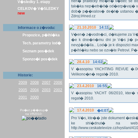
nen� prakticky mo�n� v�bec se dos
V�sledky 1. etapy
tak�ka nep�etr�it� od�erp�vaj� vo
CELKOV� V�SLEDKY
dob� p��valov� de�t� ustanou �pl
new
Zdroj:iHned.cz
21.10.2010
14:11
Informace o z�vodu:
V�en� z�vodn�ci, d�kujeme za V� z�
Propozice, p�ihl�ka
�e k dne�n�mu dni je V�s ji� p�
Tech. parametry lod�
nevyj�d�ila... Lod� je k dispozici m
p�ihl�ku nebo se ozv�te Petrovi. P
Seznam pos�dek
Sponzo�i pos�dek
28.4.10
14:02
V �asopisu YACHTING REVUE �.06/
Velikono�n� regat� 2010.
Historie:
2009
2008
2007
2006
23.4.2010
16:55
2005
2004
2003
2002
V �asopisu YACHT 06/2010, kter� 
2001
2000
regat� 2010.
17.4.2010
Po�et p��stup�
�4:07
na VR2010:
Pro V�s, kte�� jste dokument �esk� te
ke shl�dnut� na webu
http://www.ceskatelevize.cz/ivysilani/