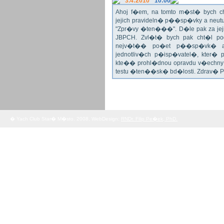
3.4:2010
10:00
Ahoj f�em, na tomto m�st� bych 
jejich pravideln� p��sp�vky a neu
"Zpr�vy �ten���". D�le pak za jej
JBPCH. Zvl�t� bych pak cht�l po
nejv�t�� po�et p��sp�vk� a
jednotliv�ch p�isp�vatel�, kter�
kte�� prohl�dnou opravdu v�echny 
testu �ten��sk� bd�losti. Zdrav� 
� Yach Club Star� M�sto. 2008, WebDesign:
RNDr. Filip Pe�ek, PhD.