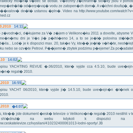
rakticky mo�n� v�bec se dostat. V�echny z�chrann� slo�ky jsou v pohoto
 nep�etr�it� od�erp�vaj� vodu ze zatopen�ch dom�. A v�ichni doufaj�, �
��valov� de�t� ustanou �pln�. Video na http://www.youtube.com/watch?
Hned.cz
0.2010
14:11
z�vodn�ci, d�kujeme za V� z�jem o Velikono�ku 2011 a dovolte, abysme V�
ne�n�mu dni je V�s ji� p�ihl�eno 14, a to se je�t� polovina st�l
�ila... Lod� je k dispozici max. 20, tak�e Vy, kte�� je�t� v�h�te, neot�lej
u nebo se ozv�te Petrovi. P��jemn� zbytek podzimu p�ejeme! Za po�adatel
.10
14:02
pisu YACHTING REVUE �.06/2010, kter� vyjde cca 4.5.10, bude uve�e
no�n� regat� 2010.
.2010
16:55
pisu YACHT 06/2010, kter� vyjde ji� 14.5.10, bude uve�ejn�n �l�nek 
2010.
.2010
�4:07
, kte�� jste dokument �esk� televize o Velikono�n� regat� 2010 nestihli v tel
hl�dnut� na webu kdykoli k dispozici na ad
www.ceskatelevize.cz/ivysilani/410232400061013-lodni-sporty/ JB