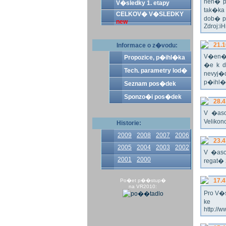
nen� p
V�sledky 1. etapy
tak�ka
CELKOV� V�SLEDKY
dob� p
new
Zdroj:i
21.1
Informace o z�vodu:
V�en� 
Propozice, p�ihl�ka
�e k d
Tech. parametry lod�
nevyj�d
p�ihl�k
Seznam pos�dek
Sponzo�i pos�dek
28.4
V �aso
Veliko
Historie:
2009
2008
2007
2006
23.4
2005
2004
2003
2002
V �aso
2001
2000
regat� 
17.4
Po�et p��stup�
na VR2010:
Pro V�s
ke s
http://