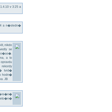
.4.10 v 3:25 a
T4 a n�sledn�
t, nikdo
edly se
 po�as�.
a, a to
 opravdu
 rekordy
� tvrd�
du hodn�
a. JB
v�re�n�
 leto�n�