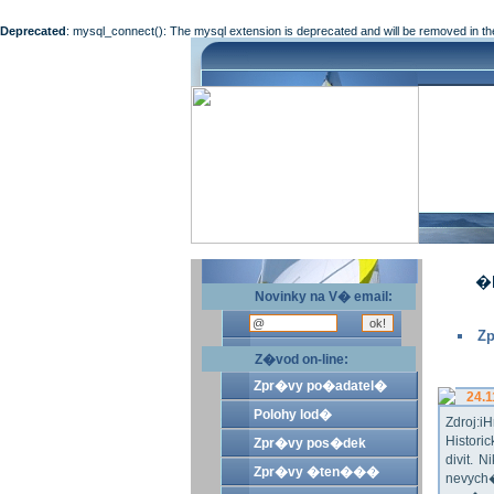
Deprecated
: mysql_connect(): The mysql extension is deprecated and will be removed in th
�l
Novinky na V� email:
Zp
Z�vod on-line:
Zpr�vy po�adatel�
24.1
Polohy lod�
Zdroj:
Histor
Zpr�vy pos�dek
divit.
Zpr�vy �ten���
nevych