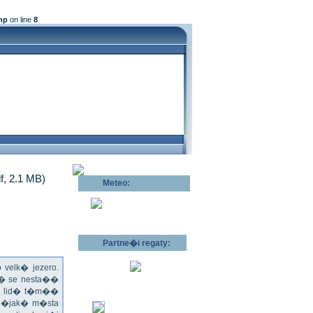
hp
on line
8
df, 2.1 MB)
Meteo:
Pov�trnostn�
p�edpov�d >>
Partne�i regaty:
velk� jezero.
l� se nesta��
ru lid� t�m��
 n�jak� m�sta