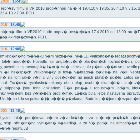
.2010
16:45
epr�zy filmu o VR 2010 prob�hnou na �T4 19.4.10 v 19:35, 20.4.10 v 3:15, 21
 23.4.10 v 7:30. PCH
2010
18:45
nt�rn� film o VR2010 bude poprv� uve�ejn�n 17.4.2010 od 13:00 na �
e�t� 4x repr�zov�n. PCH.
2010
12:08
m leto�n�ho ro�n�ku n�m nezb�v�, ne� 11. Velikono�n� regatu pochv�li
o toti� neud�l�. Povedlo se anga�ov�n� zku�en�ch rozhod��ch, pov
y, povedl se zpravodajsk� t�m �esk� televize, ale p�edev��m se povedlo
 �i ne�sp�ch Velikono�ky je toti� v�hradn� z�visl� na v�li Neptun
tn� na tom jak� v�tr a vlny pos�dk�m na jejich plavb� po�le. Letos se
enal. Tra�ov� rychlostn� rekordy obou etap, osobn� okam�it� i tra�ov�
y skipper� jsou toho dokladem. D�k pat�� i robustn�m lod�m, kter
ky vydr�ely bez v�t��ch probl�m�. La�ka byla letos nastavena oprav
. Uvid�me kdo se pokus� j� p��t� p�ekonat. Bude to p��jemn� vzpom�nk
2001
11:46
i bysme tak� pod�kovat v�em z�vodn�k�m za zd�rn� pr�b�h z�
y, resp. ofici�ln�ho vyhl�en� v�sledk�, a za V� pod�l na atmosf��e
o�n� regaty. JB