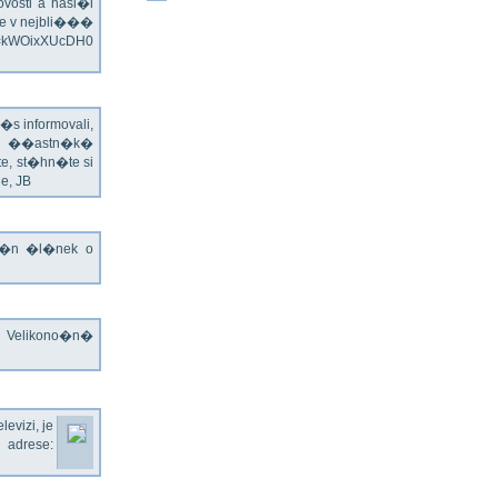
vosti a hasi�i
e v nejbli���
v=kWOixXUcDH0
s informovali,
�ch ��astn�k�
te, st�hn�te si
e, JB
jn�n �l�nek o
o Velikono�n�
evizi, je
rese: