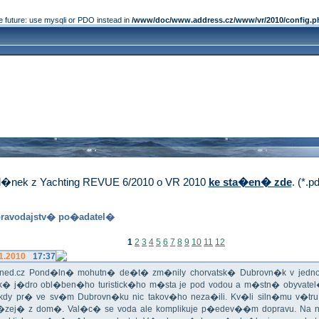
e future: use mysqli or PDO instead in
/www/doc/www.address.cz/www/vr/2010/config.p
�nek z Yachting REVUE 6/2010 o VR 2010
ke sta�en� zde
. (*.p
ravodajstv� po�adatel�
1
2
3
4
5
6
7
8
9
10
11
12
1.2010
17:37
iHned.cz Pond�ln� mohutn� de�t� zm�nily chorvatsk� Dubrovn�k v jedno 
ick� j�dro obl�ben�ho turistick�ho m�sta je pod vodou a m�stn� obyvate
 Nikdy pr� ve sv�m Dubrovn�ku nic takov�ho neza�ili. Kv�li siln�mu v�t
�zej� z dom�. Val�c� se voda ale komplikuje p�edev��m dopravu. Na