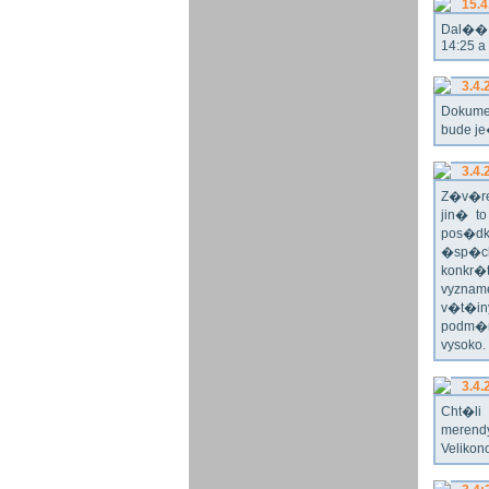
15.4
Dal�� r
14:25 a
3.4.
Dokume
bude j
3.4.
Z�v�re
jin� t
pos�dk
�sp�ch
konkr�
vyznam
v�t�in
podm�n
vysoko
3.4.
Cht�l
merend
Velikon