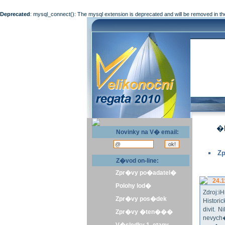
Deprecated
: mysql_connect(): The mysql extension is deprecated and will be removed in th
�l
Novinky na V� email:
Zp
Z�vod on-line:
Zpr�vy po�adatel�
24.1
Polohy lod�
Zdroj:
Zpr�vy pos�dek
Histor
divit.
Zpr�vy �ten���
nevych