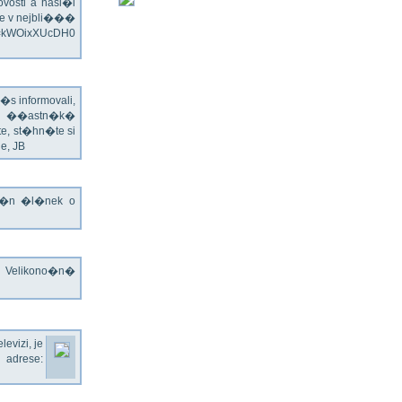
vosti a hasi�i
e v nejbli���
v=kWOixXUcDH0
s informovali,
�ch ��astn�k�
te, st�hn�te si
e, JB
jn�n �l�nek o
o Velikono�n�
evizi, je
rese: