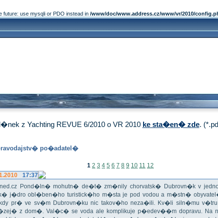
e future: use mysqli or PDO instead in
/www/doc/www.address.cz/www/vr/2010/config.p
�nek z Yachting REVUE 6/2010 o VR 2010
ke sta�en� zde
. (*.p
ravodajstv� po�adatel�
1
2
3
4
5
6
7
8
9
10
11
12
1.2010
17:37
iHned.cz Pond�ln� mohutn� de�t� zm�nily chorvatsk� Dubrovn�k v jedno 
ick� j�dro obl�ben�ho turistick�ho m�sta je pod vodou a m�stn� obyvate
 Nikdy pr� ve sv�m Dubrovn�ku nic takov�ho neza�ili. Kv�li siln�mu v�t
�zej� z dom�. Val�c� se voda ale komplikuje p�edev��m dopravu. Na