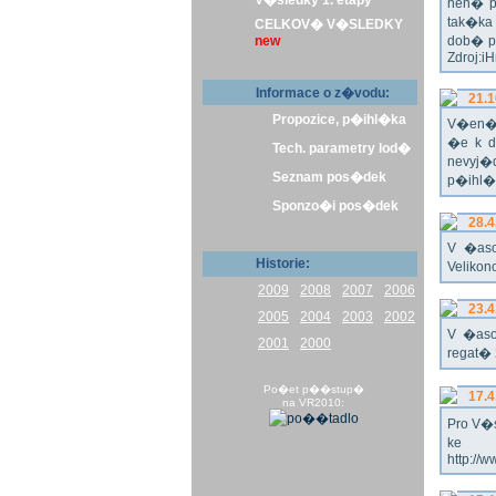
V�sledky 1. etapy
nen� p
tak�ka
CELKOV� V�SLEDKY
new
dob� p
Zdroj:i
Informace o z�vodu:
21.1
Propozice, p�ihl�ka
V�en� 
�e k d
Tech. parametry lod�
nevyj�d
Seznam pos�dek
p�ihl�k
Sponzo�i pos�dek
28.4
V �aso
Historie:
Veliko
2009
2008
2007
2006
23.4
2005
2004
2003
2002
V �aso
2001
2000
regat� 
Po�et p��stup�
17.4
na VR2010:
Pro V�s
ke s
http://