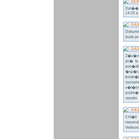
15.4
Dal�� r
14:25 a
3.4.
Dokume
bude j
3.4.
Z�v�re
jin� t
pos�dk
�sp�ch
konkr�
vyznam
v�t�in
podm�n
vysoko
3.4.
Cht�l
merend
Velikon