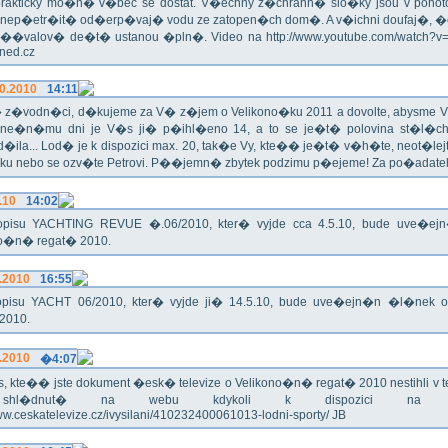
rakticky mo�n� v�bec se dostat. V�echny z�chrann� slo�ky jsou v pohoto
 nep�etr�it� od�erp�vaj� vodu ze zatopen�ch dom�. A v�ichni doufaj�, �
��valov� de�t� ustanou �pln�. Video na http://www.youtube.com/watch?
Hned.cz
0.2010
14:11
z�vodn�ci, d�kujeme za V� z�jem o Velikono�ku 2011 a dovolte, abysme V�
ne�n�mu dni je V�s ji� p�ihl�eno 14, a to se je�t� polovina st�l
�ila... Lod� je k dispozici max. 20, tak�e Vy, kte�� je�t� v�h�te, neot�lej
u nebo se ozv�te Petrovi. P��jemn� zbytek podzimu p�ejeme! Za po�adatel
.10
14:02
pisu YACHTING REVUE �.06/2010, kter� vyjde cca 4.5.10, bude uve�e
no�n� regat� 2010.
.2010
16:55
pisu YACHT 06/2010, kter� vyjde ji� 14.5.10, bude uve�ejn�n �l�nek 
2010.
.2010
�4:07
, kte�� jste dokument �esk� televize o Velikono�n� regat� 2010 nestihli v tel
hl�dnut� na webu kdykoli k dispozici na ad
www.ceskatelevize.cz/ivysilani/410232400061013-lodni-sporty/ JB