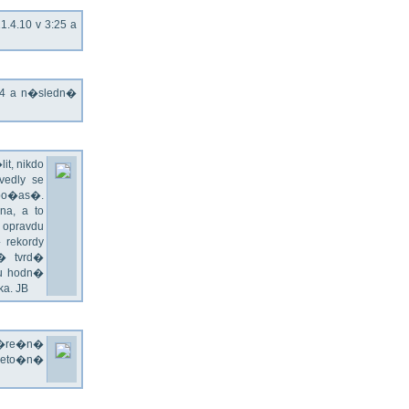
.4.10 v 3:25 a
T4 a n�sledn�
t, nikdo
edly se
 po�as�.
a, a to
 opravdu
 rekordy
� tvrd�
du hodn�
a. JB
v�re�n�
 leto�n�