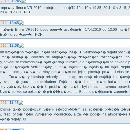
.2010
16:45
epr�zy filmu o VR 2010 prob�hnou na �T4 19.4.10 v 19:35, 20.4.10 v 3:15, 21
 23.4.10 v 7:30. PCH
2010
18:45
nt�rn� film o VR2010 bude poprv� uve�ejn�n 17.4.2010 od 13:00 na �
e�t� 4x repr�zov�n. PCH.
2010
12:08
m leto�n�ho ro�n�ku n�m nezb�v�, ne� 11. Velikono�n� regatu pochv�li
o toti� neud�l�. Povedlo se anga�ov�n� zku�en�ch rozhod��ch, pov
y, povedl se zpravodajsk� t�m �esk� televize, ale p�edev��m se povedlo
 �i ne�sp�ch Velikono�ky je toti� v�hradn� z�visl� na v�li Neptun
tn� na tom jak� v�tr a vlny pos�dk�m na jejich plavb� po�le. Letos se
enal. Tra�ov� rychlostn� rekordy obou etap, osobn� okam�it� i tra�ov�
y skipper� jsou toho dokladem. D�k pat�� i robustn�m lod�m, kter
ky vydr�ely bez v�t��ch probl�m�. La�ka byla letos nastavena oprav
. Uvid�me kdo se pokus� j� p��t� p�ekonat. Bude to p��jemn� vzpom�nk
2001
11:46
i bysme tak� pod�kovat v�em z�vodn�k�m za zd�rn� pr�b�h z�
y, resp. ofici�ln�ho vyhl�en� v�sledk�, a za V� pod�l na atmosf��e
o�n� regaty. JB