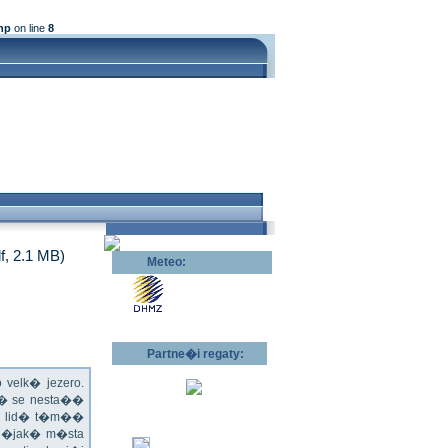
hp
on line
8
df, 2.1 MB)
Meteo:
Pov�trnostn�
p�edpov�d >>
Partne�i regaty:
velk� jezero.
l� se nesta��
ru lid� t�m��
 n�jak� m�sta