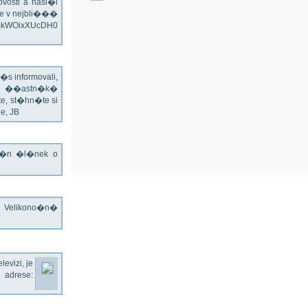
vosti a hasi�i
e v nejbli���
v=kWOixXUcDH0
s informovali,
�ch ��astn�k�
te, st�hn�te si
e, JB
jn�n �l�nek o
o Velikono�n�
evizi, je
rese: