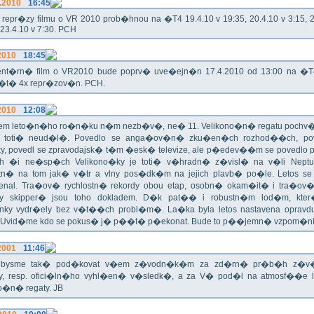
.2010
16:45
epr�zy filmu o VR 2010 prob�hnou na �T4 19.4.10 v 19:35, 20.4.10 v 3:15, 21
 23.4.10 v 7:30. PCH
2010
18:45
nt�rn� film o VR2010 bude poprv� uve�ejn�n 17.4.2010 od 13:00 na �
e�t� 4x repr�zov�n. PCH.
2010
12:08
m leto�n�ho ro�n�ku n�m nezb�v�, ne� 11. Velikono�n� regatu pochv�li
o toti� neud�l�. Povedlo se anga�ov�n� zku�en�ch rozhod��ch, pov
y, povedl se zpravodajsk� t�m �esk� televize, ale p�edev��m se povedlo
 �i ne�sp�ch Velikono�ky je toti� v�hradn� z�visl� na v�li Neptun
tn� na tom jak� v�tr a vlny pos�dk�m na jejich plavb� po�le. Letos se
enal. Tra�ov� rychlostn� rekordy obou etap, osobn� okam�it� i tra�ov�
y skipper� jsou toho dokladem. D�k pat�� i robustn�m lod�m, kter
ky vydr�ely bez v�t��ch probl�m�. La�ka byla letos nastavena oprav
. Uvid�me kdo se pokus� j� p��t� p�ekonat. Bude to p��jemn� vzpom�nk
2001
11:46
i bysme tak� pod�kovat v�em z�vodn�k�m za zd�rn� pr�b�h z�
y, resp. ofici�ln�ho vyhl�en� v�sledk�, a za V� pod�l na atmosf��e
o�n� regaty. JB