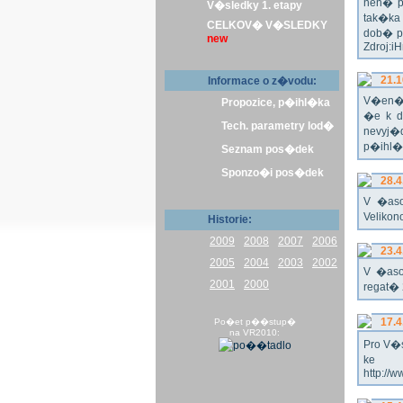
nen� p
V�sledky 1. etapy
tak�ka
CELKOV� V�SLEDKY
dob� p
new
Zdroj:i
21.1
Informace o z�vodu:
V�en� 
Propozice, p�ihl�ka
�e k d
Tech. parametry lod�
nevyj�d
p�ihl�k
Seznam pos�dek
Sponzo�i pos�dek
28.4
V �aso
Veliko
Historie:
2009
2008
2007
2006
23.4
2005
2004
2003
2002
V �aso
2001
2000
regat� 
17.4
Po�et p��stup�
na VR2010:
Pro V�s
ke s
http://