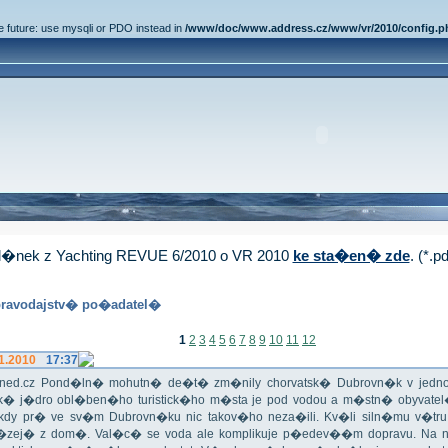
e future: use mysqli or PDO instead in
/www/doc/www.address.cz/www/vr/2010/config.p
�nek z Yachting REVUE 6/2010 o VR 2010
ke sta�en� zde
. (*.p
ravodajstv� po�adatel�
1
2
3
4
5
6
7
8
9
10
11
12
1.2010
17:37
iHned.cz Pond�ln� mohutn� de�t� zm�nily chorvatsk� Dubrovn�k v jedno 
ick� j�dro obl�ben�ho turistick�ho m�sta je pod vodou a m�stn� obyvate
 Nikdy pr� ve sv�m Dubrovn�ku nic takov�ho neza�ili. Kv�li siln�mu v�t
�zej� z dom�. Val�c� se voda ale komplikuje p�edev��m dopravu. Na