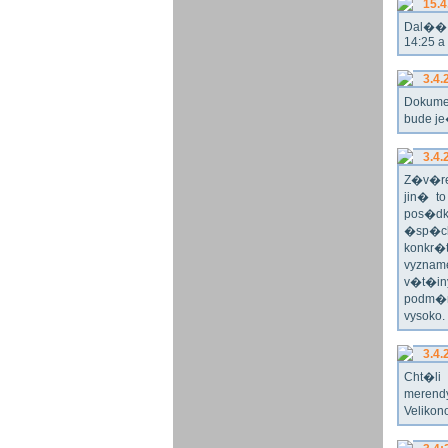
15.4
Dal�� r
14:25 a
3.4.
Dokume
bude j
3.4.
Z�v�re
jin� t
pos�dk
�sp�ch
konkr�
vyznam
v�t�in
podm�n
vysoko
3.4.
Cht�l
merend
Velikon