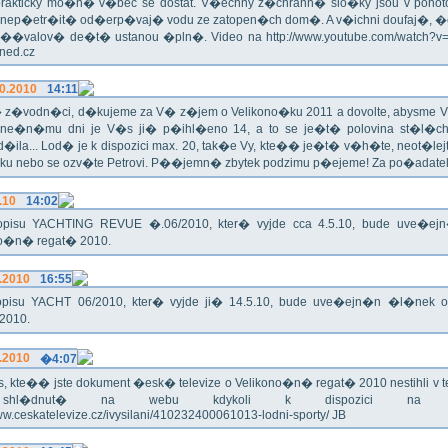
rakticky mo�n� v�bec se dostat. V�echny z�chrann� slo�ky jsou v pohoto
 nep�etr�it� od�erp�vaj� vodu ze zatopen�ch dom�. A v�ichni doufaj�, �
��valov� de�t� ustanou �pln�. Video na http://www.youtube.com/watch?
Hned.cz
0.2010
14:11
z�vodn�ci, d�kujeme za V� z�jem o Velikono�ku 2011 a dovolte, abysme V�
ne�n�mu dni je V�s ji� p�ihl�eno 14, a to se je�t� polovina st�l
�ila... Lod� je k dispozici max. 20, tak�e Vy, kte�� je�t� v�h�te, neot�lej
u nebo se ozv�te Petrovi. P��jemn� zbytek podzimu p�ejeme! Za po�adatel
.10
14:02
pisu YACHTING REVUE �.06/2010, kter� vyjde cca 4.5.10, bude uve�e
no�n� regat� 2010.
.2010
16:55
pisu YACHT 06/2010, kter� vyjde ji� 14.5.10, bude uve�ejn�n �l�nek 
2010.
.2010
�4:07
, kte�� jste dokument �esk� televize o Velikono�n� regat� 2010 nestihli v tel
hl�dnut� na webu kdykoli k dispozici na ad
www.ceskatelevize.cz/ivysilani/410232400061013-lodni-sporty/ JB