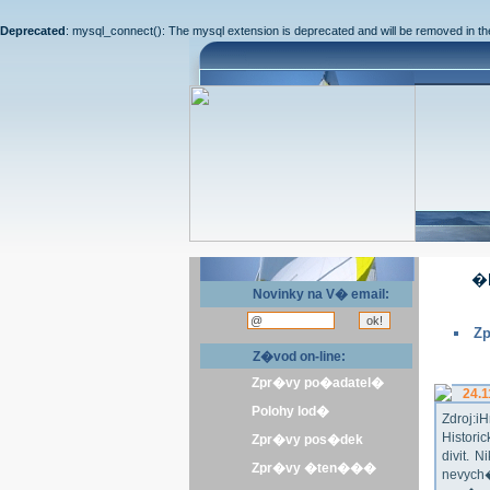
Deprecated
: mysql_connect(): The mysql extension is deprecated and will be removed in th
�l
Novinky na V� email:
Zp
Z�vod on-line:
Zpr�vy po�adatel�
24.1
Polohy lod�
Zdroj:
Histor
Zpr�vy pos�dek
divit.
Zpr�vy �ten���
nevych