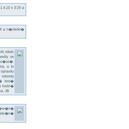
.4.10 v 3:25 a
T4 a n�sledn�
t, nikdo
edly se
 po�as�.
a, a to
 opravdu
 rekordy
� tvrd�
du hodn�
a. JB
v�re�n�
 leto�n�