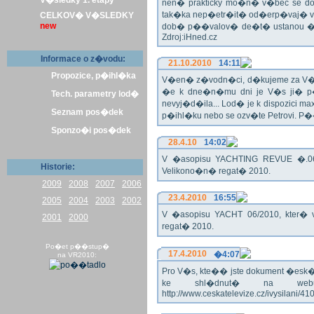
V�sledky 1. etapy
nen� prakticky mo�n� v�bec se dos
tak�ka nep�etr�it� od�erp�vaj� vo
CELKOV� V�SLEDKY
new
dob� p��valov� de�t� ustanou �pl
Zdroj:iHned.cz
Informace o z�vodu:
21.10.2010
14:11
Propozice, p�ihl�ka
V�en� z�vodn�ci, d�kujeme za V� z�
�e k dne�n�mu dni je V�s ji� p�
Tech. parametry lod�
nevyj�d�ila... Lod� je k dispozici m
Seznam pos�dek
p�ihl�ku nebo se ozv�te Petrovi. P
Sponzo�i pos�dek
28.4.10
14:02
V �asopisu YACHTING REVUE �.06/
Historie:
Velikono�n� regat� 2010.
2009
2008
2007
2006
23.4.2010
16:55
2005
2004
2003
2002
V �asopisu YACHT 06/2010, kter� 
2001
2000
regat� 2010.
Po�et p��stup�
17.4.2010
�4:07
na VR2010:
Pro V�s, kte�� jste dokument �esk� te
ke shl�dnut� na webu
http://www.ceskatelevize.cz/ivysilani/