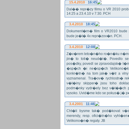
15.4.2010
16:45
Dal�� repr�zy filmu o VR 2010 prob�h
14:25 a 23.4.10 v 7:30. PCH
3.4.2010
18:45
Dokument�rn� film o VR2010 bude 
bude je�t� 4x repr�zov�n. PCH.
3.4.2010
12:08
Z�v�rem leto�n�ho ro�n�ku n�m ne
jin� to toti� neud�l�. Povedlo
pos�dky, povedl se zpravodajsk� t
�sp�ch �i ne�sp�ch Velikono�ky 
konkr�tn� na tom jak� v�tr a vlny
vyznamenal. Tra�ov� rychlostn� re
v�t�iny skipper� jsou toho dok
podm�nky vydr�ely bez v�t��ch pr
vysoko. Uvid�me kdo se pokus� j�
3.4.2001
11:46
Cht�li bysme tak� pod�kovat 
merendy, resp. ofici�ln�ho vyhl�
Velikono�n� regaty. JB