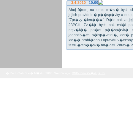
3.4:2010
10:00
Ahoj f�em, na tomto m�st� bych 
jejich pravideln� p��sp�vky a neu
"Zpr�vy �ten���". D�le pak za jej
JBPCH. Zvl�t� bych pak cht�l po
nejv�t�� po�et p��sp�vk� a
jednotliv�ch p�isp�vatel�, kter�
kte�� prohl�dnou opravdu v�echny 
testu �ten��sk� bd�losti. Zdrav� 
� Yach Club Star� M�sto. 2008, WebDesign:
RNDr. Filip Pe�ek, PhD.