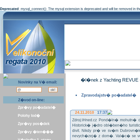
Deprecated
: mysql_connect(): The mysql extension is deprecated and will be removed in th
�l�nek z Yachting REVUE 
Novinky na V� email:
Zpravodajstv� po�adatel�
Z�vod on-line:
Zpr�vy po�adatel�
24.11.2010
17:37
Polohy lod�
Zdroj:iHned.cz Pond�ln� mohutn� d
Zpr�vy pos�dek
Historick� j�dro obl�ben�ho turis
divit. Nikdy pr� ve sv�m Dubrovn�
Zpr�vy �ten���
nevych�zej� z dom�. Val�c� se v