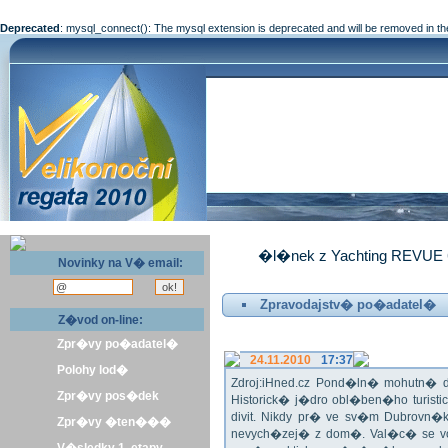
Deprecated
: mysql_connect(): The mysql extension is deprecated and will be removed in th
�l�nek z Yachting REVUE 
Novinky na V� email:
Zpravodajstv� po�adatel�
Z�vod on-line:
Zpr�vy po�adatel�
24.11.2010
17:37
Polohy lod�
Zdroj:iHned.cz Pond�ln� mohutn� d
Zpr�vy pos�dek
Historick� j�dro obl�ben�ho turis
divit. Nikdy pr� ve sv�m Dubrovn�
Zpr�vy �ten���
nevych�zej� z dom�. Val�c� se v