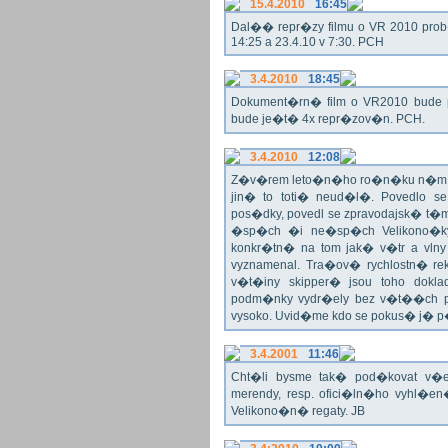
15.4.2010
16:45
Dal�� repr�zy filmu o VR 2010 prob�h
14:25 a 23.4.10 v 7:30. PCH
3.4.2010
18:45
Dokument�rn� film o VR2010 bude 
bude je�t� 4x repr�zov�n. PCH.
3.4.2010
12:08
Z�v�rem leto�n�ho ro�n�ku n�m ne
jin� to toti� neud�l�. Povedlo
pos�dky, povedl se zpravodajsk� t
�sp�ch �i ne�sp�ch Velikono�ky 
konkr�tn� na tom jak� v�tr a vlny
vyznamenal. Tra�ov� rychlostn� re
v�t�iny skipper� jsou toho dok
podm�nky vydr�ely bez v�t��ch pr
vysoko. Uvid�me kdo se pokus� j�
3.4.2001
11:46
Cht�li bysme tak� pod�kovat 
merendy, resp. ofici�ln�ho vyhl�
Velikono�n� regaty. JB