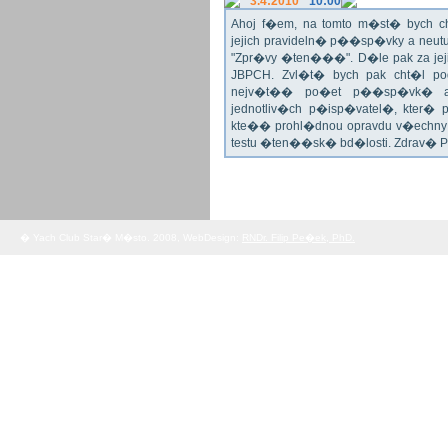
3.4:2010
10:00
Ahoj f�em, na tomto m�st� bych 
jejich pravideln� p��sp�vky a neu
"Zpr�vy �ten���". D�le pak za jej
JBPCH. Zvl�t� bych pak cht�l po
nejv�t�� po�et p��sp�vk� a
jednotliv�ch p�isp�vatel�, kter�
kte�� prohl�dnou opravdu v�echny 
testu �ten��sk� bd�losti. Zdrav� 
� Yach Club Star� M�sto. 2008, WebDesign:
RNDr. Filip Pe�ek, PhD.