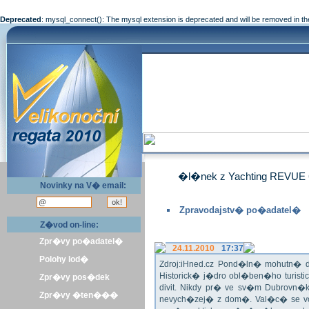
Deprecated
: mysql_connect(): The mysql extension is deprecated and will be removed in th
�l�nek z Yachting REVUE 
Novinky na V� email:
Zpravodajstv� po�adatel�
Z�vod on-line:
Zpr�vy po�adatel�
24.11.2010
17:37
Polohy lod�
Zdroj:iHned.cz Pond�ln� mohutn� d
Historick� j�dro obl�ben�ho turis
Zpr�vy pos�dek
divit. Nikdy pr� ve sv�m Dubrovn�
Zpr�vy �ten���
nevych�zej� z dom�. Val�c� se v