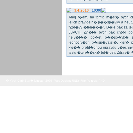
3.4:2010
10:00
Ahoj f�em, na tomto m�st� bych 
jejich pravideln� p��sp�vky a neu
"Zpr�vy �ten���". D�le pak za jej
JBPCH. Zvl�t� bych pak cht�l po
nejv�t�� po�et p��sp�vk� a
jednotliv�ch p�isp�vatel�, kter�
kte�� prohl�dnou opravdu v�echny 
testu �ten��sk� bd�losti. Zdrav� 
� Yach Club Star� M�sto. 2008, WebDesign:
RNDr. Filip Pe�ek, PhD.