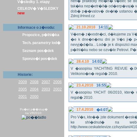
nen� prakticky mo�n� v�bec se dos
V�sledky 1. etapy
tak�ka nep�etr�it� od�erp�vaj� vo
CELKOV� V�SLEDKY
dob� p��valov� de�t� ustanou �pl
new
Zdroj:iHned.cz
21.10.2010
14:11
Informace o z�vodu:
V�en� z�vodn�ci, d�kujeme za V� z�
Propozice, p�ihl�ka
�e k dne�n�mu dni je V�s ji� p�
Tech. parametry lod�
nevyj�d�ila... Lod� je k dispozici m
p�ihl�ku nebo se ozv�te Petrovi. P
Seznam pos�dek
Sponzo�i pos�dek
28.4.10
14:02
V �asopisu YACHTING REVUE �.06/
Velikono�n� regat� 2010.
Historie:
2009
2008
2007
2006
23.4.2010
16:55
2005
2004
2003
2002
V �asopisu YACHT 06/2010, kter� 
2001
2000
regat� 2010.
17.4.2010
Po�et p��stup�
�4:07
na VR2010:
Pro V�s, kte�� jste dokument �esk� te
ke shl�dnut� na webu
http://www.ceskatelevize.cz/ivysilani/