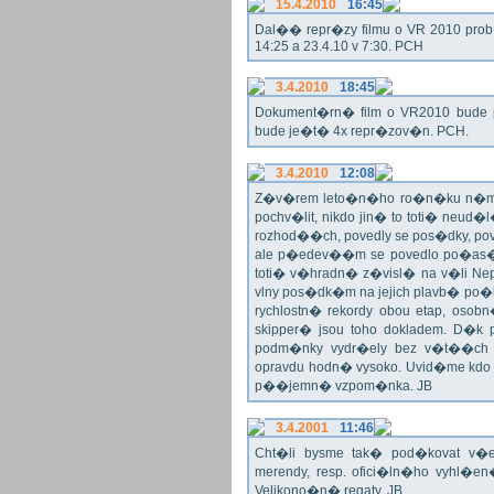
15.4.2010
16:45
Dal�� repr�zy filmu o VR 2010 prob�h
14:25 a 23.4.10 v 7:30. PCH
3.4.2010
18:45
Dokument�rn� film o VR2010 bude 
bude je�t� 4x repr�zov�n. PCH.
3.4.2010
12:08
Z�v�rem leto�n�ho ro�n�ku n�m 
pochv�lit, nikdo jin� to toti� ne
rozhod��ch, povedly se pos�dky, pov
ale p�edev��m se povedlo po�as�
toti� v�hradn� z�visl� na v�li Nep
vlny pos�dk�m na jejich plavb� po�l
rychlostn� rekordy obou etap, oso
skipper� jsou toho dokladem. D�k
podm�nky vydr�ely bez v�t��ch p
opravdu hodn� vysoko. Uvid�me kdo
p��jemn� vzpom�nka. JB
3.4.2001
11:46
Cht�li bysme tak� pod�kovat 
merendy, resp. ofici�ln�ho vyhl�
Velikono�n� regaty. JB