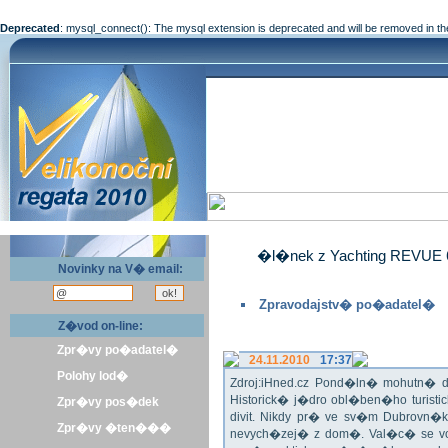
Deprecated
: mysql_connect(): The mysql extension is deprecated and will be removed in th
�l�nek z Yachting REVUE 
Novinky na V� email:
Zpravodajstv� po�adatel�
Z�vod on-line:
Zpr�vy po�adatel�
24.11.2010
17:37
Polohy lod�
Zdroj:iHned.cz Pond�ln� mohutn� d
Historick� j�dro obl�ben�ho turis
Zpr�vy pos�dek
divit. Nikdy pr� ve sv�m Dubrovn�
Zpr�vy �ten���
nevych�zej� z dom�. Val�c� se v