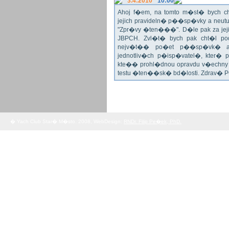
3.4:2010
10:00
Ahoj f�em, na tomto m�st� bych 
jejich pravideln� p��sp�vky a neu
"Zpr�vy �ten���". D�le pak za jej
JBPCH. Zvl�t� bych pak cht�l po
nejv�t�� po�et p��sp�vk� a
jednotliv�ch p�isp�vatel�, kter�
kte�� prohl�dnou opravdu v�echny 
testu �ten��sk� bd�losti. Zdrav� 
� Yach Club Star� M�sto. 2008, WebDesign:
RNDr. Filip Pe�ek, PhD.