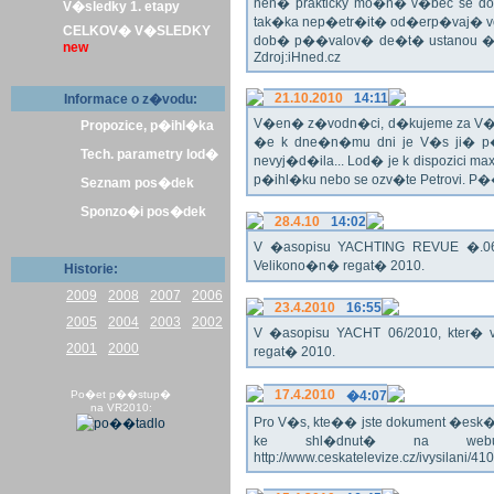
nen� prakticky mo�n� v�bec se dost
V�sledky 1. etapy
tak�ka nep�etr�it� od�erp�vaj� vo
CELKOV� V�SLEDKY
dob� p��valov� de�t� ustanou �pl
new
Zdroj:iHned.cz
21.10.2010
14:11
Informace o z�vodu:
V�en� z�vodn�ci, d�kujeme za V� z�
Propozice, p�ihl�ka
�e k dne�n�mu dni je V�s ji� p�
Tech. parametry lod�
nevyj�d�ila... Lod� je k dispozici m
p�ihl�ku nebo se ozv�te Petrovi. P
Seznam pos�dek
Sponzo�i pos�dek
28.4.10
14:02
V �asopisu YACHTING REVUE �.06/
Velikono�n� regat� 2010.
Historie:
2009
2008
2007
2006
23.4.2010
16:55
2005
2004
2003
2002
V �asopisu YACHT 06/2010, kter� 
2001
2000
regat� 2010.
17.4.2010
Po�et p��stup�
�4:07
na VR2010:
Pro V�s, kte�� jste dokument �esk� te
ke shl�dnut� na webu
http://www.ceskatelevize.cz/ivysilani/4