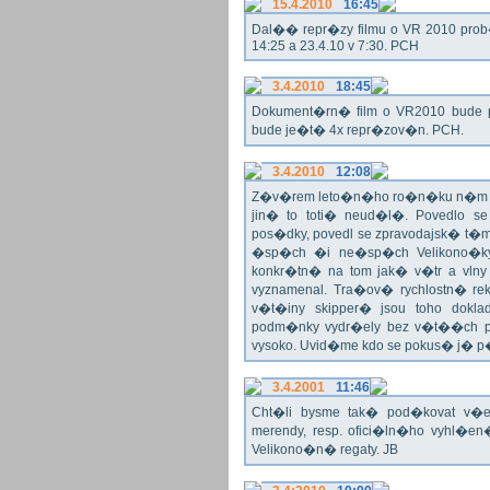
15.4.2010
16:45
Dal�� repr�zy filmu o VR 2010 prob�h
14:25 a 23.4.10 v 7:30. PCH
3.4.2010
18:45
Dokument�rn� film o VR2010 bude 
bude je�t� 4x repr�zov�n. PCH.
3.4.2010
12:08
Z�v�rem leto�n�ho ro�n�ku n�m nez
jin� to toti� neud�l�. Povedlo 
pos�dky, povedl se zpravodajsk� t
�sp�ch �i ne�sp�ch Velikono�ky 
konkr�tn� na tom jak� v�tr a vlny
vyznamenal. Tra�ov� rychlostn� re
v�t�iny skipper� jsou toho dokl
podm�nky vydr�ely bez v�t��ch pr
vysoko. Uvid�me kdo se pokus� j�
3.4.2001
11:46
Cht�li bysme tak� pod�kovat 
merendy, resp. ofici�ln�ho vyhl�
Velikono�n� regaty. JB