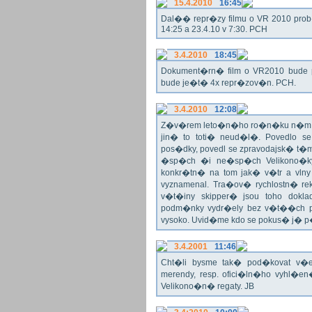
15.4.2010
16:45
Dal�� repr�zy filmu o VR 2010 prob�h
14:25 a 23.4.10 v 7:30. PCH
3.4.2010
18:45
Dokument�rn� film o VR2010 bude 
bude je�t� 4x repr�zov�n. PCH.
3.4.2010
12:08
Z�v�rem leto�n�ho ro�n�ku n�m ne
jin� to toti� neud�l�. Povedlo
pos�dky, povedl se zpravodajsk� t
�sp�ch �i ne�sp�ch Velikono�ky 
konkr�tn� na tom jak� v�tr a vlny
vyznamenal. Tra�ov� rychlostn� re
v�t�iny skipper� jsou toho dok
podm�nky vydr�ely bez v�t��ch pr
vysoko. Uvid�me kdo se pokus� j�
3.4.2001
11:46
Cht�li bysme tak� pod�kovat 
merendy, resp. ofici�ln�ho vyhl�
Velikono�n� regaty. JB