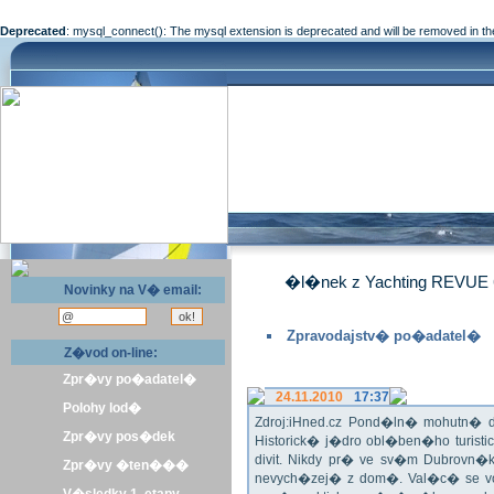
Deprecated
: mysql_connect(): The mysql extension is deprecated and will be removed in th
�l�nek z Yachting REVUE 
Novinky na V� email:
Zpravodajstv� po�adatel�
Z�vod on-line:
Zpr�vy po�adatel�
24.11.2010
17:37
Polohy lod�
Zdroj:iHned.cz Pond�ln� mohutn� d
Zpr�vy pos�dek
Historick� j�dro obl�ben�ho turis
divit. Nikdy pr� ve sv�m Dubrovn�
Zpr�vy �ten���
nevych�zej� z dom�. Val�c� se v