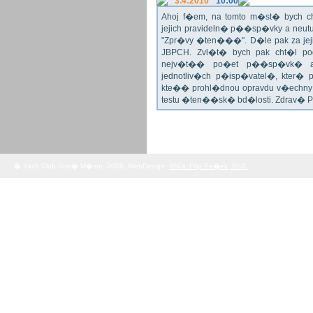
3.4:2010
10:00
Ahoj f�em, na tomto m�st� bych 
jejich pravideln� p��sp�vky a neu
"Zpr�vy �ten���". D�le pak za jej
JBPCH. Zvl�t� bych pak cht�l po
nejv�t�� po�et p��sp�vk� a
jednotliv�ch p�isp�vatel�, kter�
kte�� prohl�dnou opravdu v�echny 
testu �ten��sk� bd�losti. Zdrav� 
� Yach Club Star� M�sto. 2008, WebDesign:
RNDr. Filip Pe�ek, PhD.