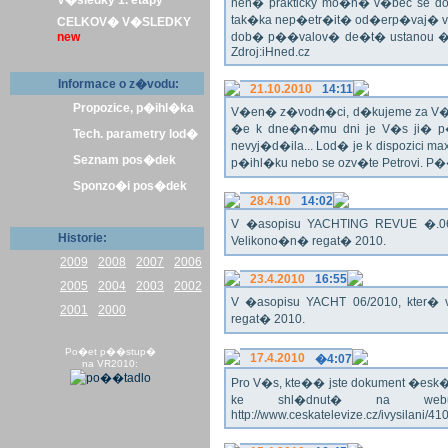
V�sledky 1. etapy
nen� prakticky mo�n� v�bec se dos
tak�ka nep�etr�it� od�erp�vaj� vo
CELKOV� V�SLEDKY
new
dob� p��valov� de�t� ustanou �pl
Zdroj:iHned.cz
Informace o z�vodu:
21.10.2010
14:11
Propozice, p�ihl�ka
V�en� z�vodn�ci, d�kujeme za V� z�
�e k dne�n�mu dni je V�s ji� p�
Tech. parametry lod�
nevyj�d�ila... Lod� je k dispozici m
Seznam pos�dek
p�ihl�ku nebo se ozv�te Petrovi. P
Sponzo�i pos�dek
28.4.10
14:02
V �asopisu YACHTING REVUE �.06/
Historie:
Velikono�n� regat� 2010.
2009
2008
2007
2006
23.4.2010
16:55
2005
2004
2003
2002
V �asopisu YACHT 06/2010, kter� 
2001
2000
regat� 2010.
Po�et p��stup�
17.4.2010
�4:07
na VR2010:
Pro V�s, kte�� jste dokument �esk� te
ke shl�dnut� na webu
http://www.ceskatelevize.cz/ivysilani/