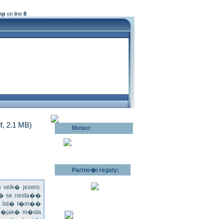
hp
on line
8
df, 2.1 MB)
Meteo:
Pov�trnostn�
p�edpov�d >>
Partne�i regaty:
velk� jezero.
l� se nesta��
ru lid� t�m��
 n�jak� m�sta