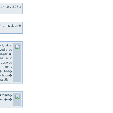
.4.10 v 3:25 a
T4 a n�sledn�
t, nikdo
edly se
 po�as�.
a, a to
 opravdu
 rekordy
� tvrd�
du hodn�
a. JB
v�re�n�
 leto�n�