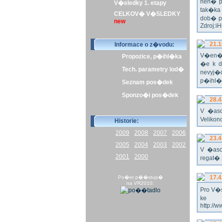
nen� p
V�sledky 1. etapy
tak�ka
CELKOV� V�SLEDKY
dob� p
new
Zdroj:i
21.1
Informace o z�vodu:
V�en� 
Propozice, p�ihl�ka
�e k d
Tech. parametry lod�
nevyj�d
p�ihl�k
Seznam pos�dek
Sponzo�i pos�dek
28.4
V �aso
Veliko
Historie:
2009
2008
2007
2006
23.4
2005
2004
2003
2002
V �aso
2001
2000
regat� 
17.4
Po�et p��stup�
na VR2010:
Pro V�s
ke s
http://