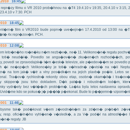
.2010
16:45
epr�zy filmu o VR 2010 prob�hnou na �T4 19.4.10 v 19:35, 20.4.10 v 3:15, 21
 23.4.10 v 7:30. PCH
2010
18:45
nt�rn� film o VR2010 bude poprv� uve�ejn�n 17.4.2010 od 13:00 na �
e�t� 4x repr�zov�n. PCH.
2010
12:08
m leto�n�ho ro�n�ku n�m nezb�v�, ne� 11. Velikono�n� regatu pochv�li
o toti� neud�l�. Povedlo se anga�ov�n� zku�en�ch rozhod��ch, pov
y, povedl se zpravodajsk� t�m �esk� televize, ale p�edev��m se povedlo
 �i ne�sp�ch Velikono�ky je toti� v�hradn� z�visl� na v�li Neptun
tn� na tom jak� v�tr a vlny pos�dk�m na jejich plavb� po�le. Letos se
enal. Tra�ov� rychlostn� rekordy obou etap, osobn� okam�it� i tra�ov�
y skipper� jsou toho dokladem. D�k pat�� i robustn�m lod�m, kter
ky vydr�ely bez v�t��ch probl�m�. La�ka byla letos nastavena oprav
. Uvid�me kdo se pokus� j� p��t� p�ekonat. Bude to p��jemn� vzpom�nk
2001
11:46
i bysme tak� pod�kovat v�em z�vodn�k�m za zd�rn� pr�b�h z�
y, resp. ofici�ln�ho vyhl�en� v�sledk�, a za V� pod�l na atmosf��e
o�n� regaty. JB