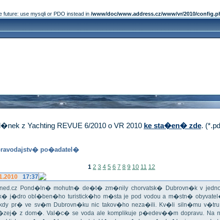
e future: use mysqli or PDO instead in
/www/doc/www.address.cz/www/vr/2010/config.p
�nek z Yachting REVUE 6/2010 o VR 2010
ke sta�en� zde
. (*.p
ravodajstv� po�adatel�
1
2
3
4
5
6
7
8
9
10
11
12
1.2010
17:37
iHned.cz Pond�ln� mohutn� de�t� zm�nily chorvatsk� Dubrovn�k v jedno 
ick� j�dro obl�ben�ho turistick�ho m�sta je pod vodou a m�stn� obyvate
 Nikdy pr� ve sv�m Dubrovn�ku nic takov�ho neza�ili. Kv�li siln�mu v�t
�zej� z dom�. Val�c� se voda ale komplikuje p�edev��m dopravu. Na