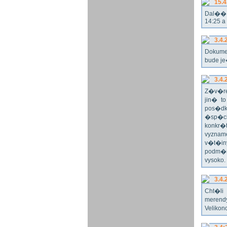
15.4
Dal�� r
14:25 a
3.4.
Dokume
bude j
3.4.
Z�v�re
jin� t
pos�dk
�sp�ch
konkr�
vyznam
v�t�in
podm�n
vysoko
3.4.
Cht�l
merend
Velikon