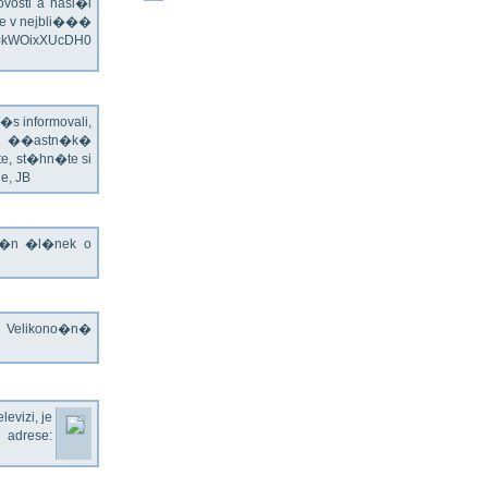
vosti a hasi�i
e v nejbli���
v=kWOixXUcDH0
s informovali,
�ch ��astn�k�
te, st�hn�te si
e, JB
jn�n �l�nek o
o Velikono�n�
evizi, je
rese: