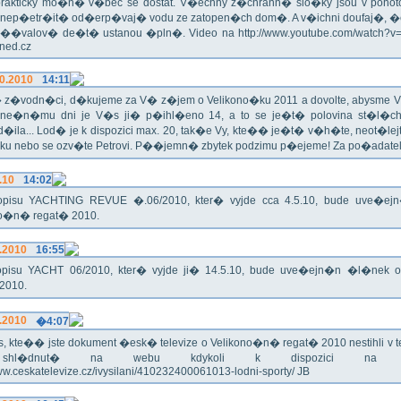
rakticky mo�n� v�bec se dostat. V�echny z�chrann� slo�ky jsou v pohoto
 nep�etr�it� od�erp�vaj� vodu ze zatopen�ch dom�. A v�ichni doufaj�, �
��valov� de�t� ustanou �pln�. Video na http://www.youtube.com/watch?
Hned.cz
0.2010
14:11
z�vodn�ci, d�kujeme za V� z�jem o Velikono�ku 2011 a dovolte, abysme V�
ne�n�mu dni je V�s ji� p�ihl�eno 14, a to se je�t� polovina st�l
�ila... Lod� je k dispozici max. 20, tak�e Vy, kte�� je�t� v�h�te, neot�lej
u nebo se ozv�te Petrovi. P��jemn� zbytek podzimu p�ejeme! Za po�adatel
.10
14:02
pisu YACHTING REVUE �.06/2010, kter� vyjde cca 4.5.10, bude uve�e
no�n� regat� 2010.
.2010
16:55
pisu YACHT 06/2010, kter� vyjde ji� 14.5.10, bude uve�ejn�n �l�nek 
2010.
.2010
�4:07
, kte�� jste dokument �esk� televize o Velikono�n� regat� 2010 nestihli v tel
hl�dnut� na webu kdykoli k dispozici na ad
www.ceskatelevize.cz/ivysilani/410232400061013-lodni-sporty/ JB