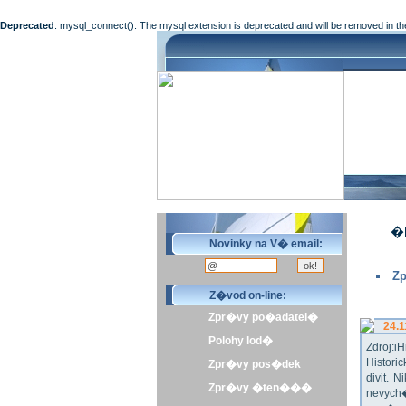
Deprecated
: mysql_connect(): The mysql extension is deprecated and will be removed in th
�l
Novinky na V� email:
Zp
Z�vod on-line:
Zpr�vy po�adatel�
24.1
Polohy lod�
Zdroj:
Histor
Zpr�vy pos�dek
divit.
Zpr�vy �ten���
nevych