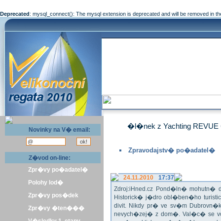
Deprecated
: mysql_connect(): The mysql extension is deprecated and will be removed in th
�l�nek z Yachting REVUE 
Novinky na V� email:
Zpravodajstv� po�adatel�
Z�vod on-line:
Zpr�vy po�adatel�
24.11.2010
17:37
Polohy lod�
Zdroj:iHned.cz Pond�ln� mohutn� d
Zpr�vy pos�dek
Historick� j�dro obl�ben�ho turis
divit. Nikdy pr� ve sv�m Dubrovn�
Zpr�vy �ten���
nevych�zej� z dom�. Val�c� se v