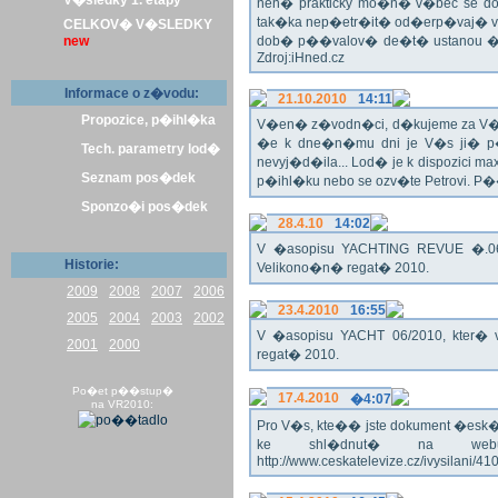
V�sledky 1. etapy
nen� prakticky mo�n� v�bec se dos
tak�ka nep�etr�it� od�erp�vaj� vo
CELKOV� V�SLEDKY
new
dob� p��valov� de�t� ustanou �pl
Zdroj:iHned.cz
Informace o z�vodu:
21.10.2010
14:11
Propozice, p�ihl�ka
V�en� z�vodn�ci, d�kujeme za V� z�
�e k dne�n�mu dni je V�s ji� p�
Tech. parametry lod�
nevyj�d�ila... Lod� je k dispozici m
Seznam pos�dek
p�ihl�ku nebo se ozv�te Petrovi. P
Sponzo�i pos�dek
28.4.10
14:02
V �asopisu YACHTING REVUE �.06/
Historie:
Velikono�n� regat� 2010.
2009
2008
2007
2006
23.4.2010
16:55
2005
2004
2003
2002
V �asopisu YACHT 06/2010, kter� 
2001
2000
regat� 2010.
Po�et p��stup�
17.4.2010
�4:07
na VR2010:
Pro V�s, kte�� jste dokument �esk� te
ke shl�dnut� na webu
http://www.ceskatelevize.cz/ivysilani/