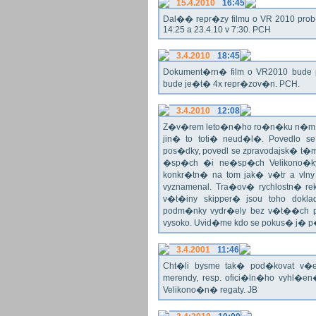
15.4.2010
16:45
Dal�� repr�zy filmu o VR 2010 prob�h
14:25 a 23.4.10 v 7:30. PCH
3.4.2010
18:45
Dokument�rn� film o VR2010 bude 
bude je�t� 4x repr�zov�n. PCH.
3.4.2010
12:08
Z�v�rem leto�n�ho ro�n�ku n�m ne
jin� to toti� neud�l�. Povedlo
pos�dky, povedl se zpravodajsk� t
�sp�ch �i ne�sp�ch Velikono�ky 
konkr�tn� na tom jak� v�tr a vlny
vyznamenal. Tra�ov� rychlostn� re
v�t�iny skipper� jsou toho dok
podm�nky vydr�ely bez v�t��ch pr
vysoko. Uvid�me kdo se pokus� j�
3.4.2001
11:46
Cht�li bysme tak� pod�kovat 
merendy, resp. ofici�ln�ho vyhl�
Velikono�n� regaty. JB