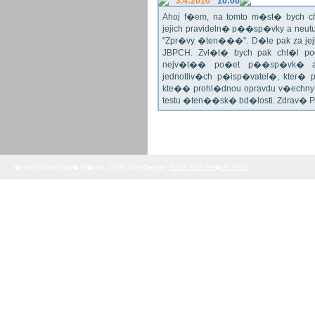
3.4:2010
10:00
Ahoj f�em, na tomto m�st� bych 
jejich pravideln� p��sp�vky a neu
"Zpr�vy �ten���". D�le pak za jej
JBPCH. Zvl�t� bych pak cht�l po
nejv�t�� po�et p��sp�vk� a
jednotliv�ch p�isp�vatel�, kter�
kte�� prohl�dnou opravdu v�echny 
testu �ten��sk� bd�losti. Zdrav� 
� Yach Club Star� M�sto. 2008, WebDesign:
RNDr. Filip Pe�ek, PhD.