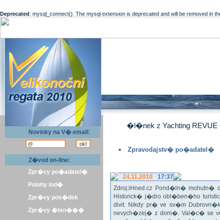
Deprecated
: mysql_connect(): The mysql extension is deprecated and will be removed in th
�l�nek z Yachting REVUE 
Novinky na V� email:
Zpravodajstv� po�adatel�
Z�vod on-line:
Zpr�vy po�adatel�
24.11.2010
17:37
Polohy lod�
Zdroj:iHned.cz Pond�ln� mohutn� d
Historick� j�dro obl�ben�ho turis
Zpr�vy pos�dek
divit. Nikdy pr� ve sv�m Dubrovn�
Zpr�vy �ten���
nevych�zej� z dom�. Val�c� se v