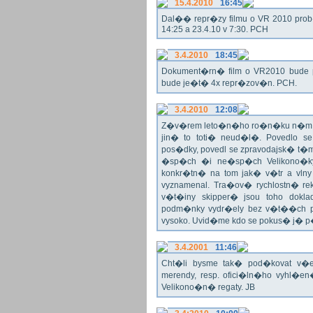
15.4.2010
16:45
Dal�� repr�zy filmu o VR 2010 prob�h
14:25 a 23.4.10 v 7:30. PCH
3.4.2010
18:45
Dokument�rn� film o VR2010 bude 
bude je�t� 4x repr�zov�n. PCH.
3.4.2010
12:08
Z�v�rem leto�n�ho ro�n�ku n�m ne
jin� to toti� neud�l�. Povedlo
pos�dky, povedl se zpravodajsk� t
�sp�ch �i ne�sp�ch Velikono�ky 
konkr�tn� na tom jak� v�tr a vlny
vyznamenal. Tra�ov� rychlostn� re
v�t�iny skipper� jsou toho dok
podm�nky vydr�ely bez v�t��ch pr
vysoko. Uvid�me kdo se pokus� j�
3.4.2001
11:46
Cht�li bysme tak� pod�kovat 
merendy, resp. ofici�ln�ho vyhl�
Velikono�n� regaty. JB