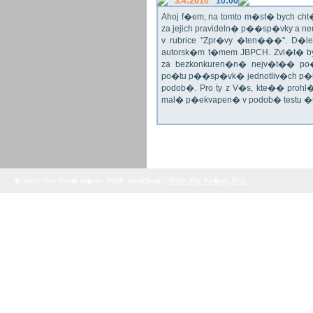
3.4:2010
10:00
Ahoj f�em, na tomto m�st� bych c
za jejich pravideln� p��sp�vky a
v rubrice "Zpr�vy �ten���". D�le 
autorsk�m t�mem JBPCH. Zvl�t� byc
za bezkonkuren�n� nejv�t�� po
po�tu p��sp�vk� jednotliv�ch p�i
podob�. Pro ty z V�s, kte�� prohl�
mal� p�ekvapen� v podob� testu �
� Yach Club Star� M�sto. 2008, WebDesign:
RNDr. Filip Pe�ek, PhD.