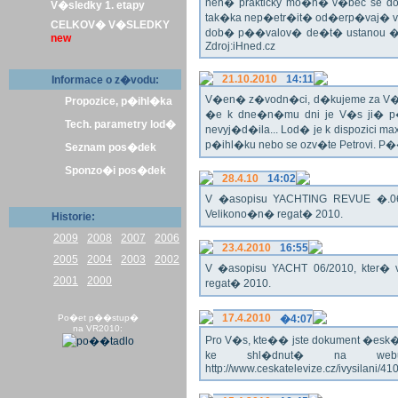
nen� prakticky mo�n� v�bec se dos
V�sledky 1. etapy
tak�ka nep�etr�it� od�erp�vaj� vo
CELKOV� V�SLEDKY
dob� p��valov� de�t� ustanou �pl
new
Zdroj:iHned.cz
21.10.2010
14:11
Informace o z�vodu:
V�en� z�vodn�ci, d�kujeme za V� z�
Propozice, p�ihl�ka
�e k dne�n�mu dni je V�s ji� p�
Tech. parametry lod�
nevyj�d�ila... Lod� je k dispozici m
p�ihl�ku nebo se ozv�te Petrovi. P
Seznam pos�dek
Sponzo�i pos�dek
28.4.10
14:02
V �asopisu YACHTING REVUE �.06/
Velikono�n� regat� 2010.
Historie:
2009
2008
2007
2006
23.4.2010
16:55
2005
2004
2003
2002
V �asopisu YACHT 06/2010, kter� 
2001
2000
regat� 2010.
17.4.2010
Po�et p��stup�
�4:07
na VR2010:
Pro V�s, kte�� jste dokument �esk� te
ke shl�dnut� na webu
http://www.ceskatelevize.cz/ivysilani/