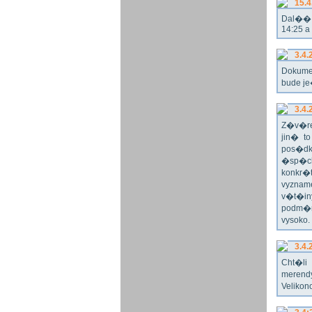
15.4
Dal�� r
14:25 a
3.4.
Dokume
bude j
3.4.
Z�v�re
jin� t
pos�dk
�sp�ch
konkr�
vyznam
v�t�in
podm�n
vysoko
3.4.
Cht�l
merend
Velikon