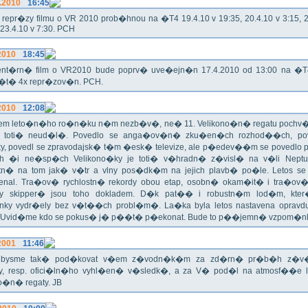
.2010
16:45
epr�zy filmu o VR 2010 prob�hnou na �T4 19.4.10 v 19:35, 20.4.10 v 3:15, 21
 23.4.10 v 7:30. PCH
2010
18:45
nt�rn� film o VR2010 bude poprv� uve�ejn�n 17.4.2010 od 13:00 na �
e�t� 4x repr�zov�n. PCH.
2010
12:08
m leto�n�ho ro�n�ku n�m nezb�v�, ne� 11. Velikono�n� regatu pochv�li
o toti� neud�l�. Povedlo se anga�ov�n� zku�en�ch rozhod��ch, pov
y, povedl se zpravodajsk� t�m �esk� televize, ale p�edev��m se povedlo
 �i ne�sp�ch Velikono�ky je toti� v�hradn� z�visl� na v�li Neptun
tn� na tom jak� v�tr a vlny pos�dk�m na jejich plavb� po�le. Letos se
enal. Tra�ov� rychlostn� rekordy obou etap, osobn� okam�it� i tra�ov�
y skipper� jsou toho dokladem. D�k pat�� i robustn�m lod�m, kter
ky vydr�ely bez v�t��ch probl�m�. La�ka byla letos nastavena oprav
. Uvid�me kdo se pokus� j� p��t� p�ekonat. Bude to p��jemn� vzpom�nk
2001
11:46
i bysme tak� pod�kovat v�em z�vodn�k�m za zd�rn� pr�b�h z�
y, resp. ofici�ln�ho vyhl�en� v�sledk�, a za V� pod�l na atmosf��e
o�n� regaty. JB