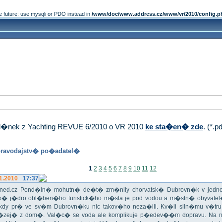
e future: use mysqli or PDO instead in
/www/doc/www.address.cz/www/vr/2010/config.p
�nek z Yachting REVUE 6/2010 o VR 2010
ke sta�en� zde
. (*.p
ravodajstv� po�adatel�
1
2
3
4
5
6
7
8
9
10
11
12
1.2010
17:37
iHned.cz Pond�ln� mohutn� de�t� zm�nily chorvatsk� Dubrovn�k v jedno 
ick� j�dro obl�ben�ho turistick�ho m�sta je pod vodou a m�stn� obyvate
 Nikdy pr� ve sv�m Dubrovn�ku nic takov�ho neza�ili. Kv�li siln�mu v�t
�zej� z dom�. Val�c� se voda ale komplikuje p�edev��m dopravu. Na