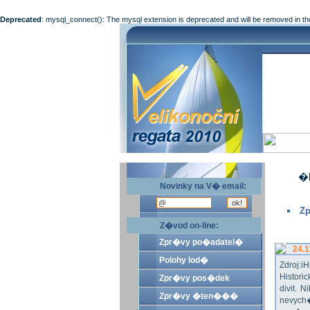
Deprecated
: mysql_connect(): The mysql extension is deprecated and will be removed in th
�l
Novinky na V� email:
Zp
Z�vod on-line:
Zpr�vy po�adatel�
24.1
Polohy lod�
Zdroj:
Histor
Zpr�vy pos�dek
divit.
Zpr�vy �ten���
nevych