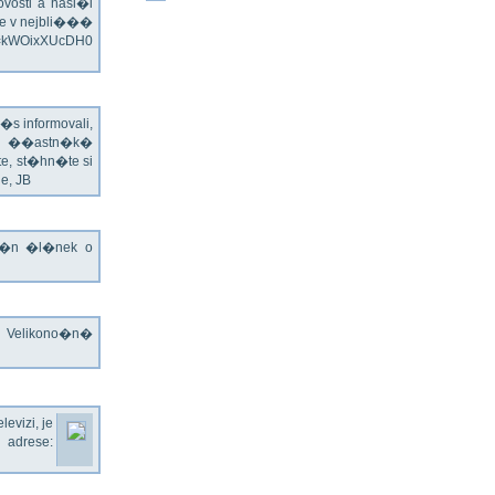
vosti a hasi�i
e v nejbli���
v=kWOixXUcDH0
s informovali,
�ch ��astn�k�
te, st�hn�te si
e, JB
jn�n �l�nek o
o Velikono�n�
evizi, je
rese: