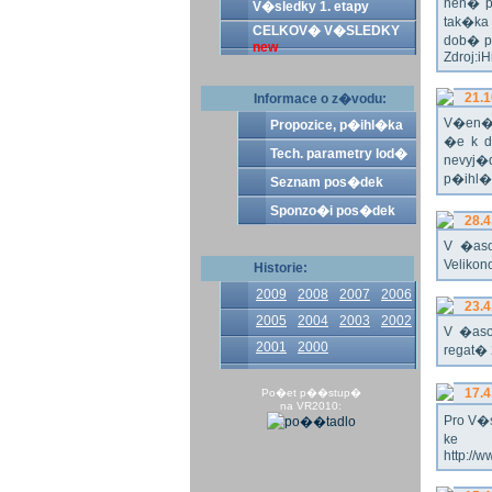
nen� p
V�sledky 1. etapy
tak�ka
CELKOV� V�SLEDKY
dob� p
new
Zdroj:i
21.1
Informace o z�vodu:
V�en� 
Propozice, p�ihl�ka
�e k d
Tech. parametry lod�
nevyj�d
p�ihl�k
Seznam pos�dek
Sponzo�i pos�dek
28.4
V �aso
Veliko
Historie:
2009
2008
2007
2006
23.4
2005
2004
2003
2002
V �aso
2001
2000
regat� 
17.4
Po�et p��stup�
na VR2010:
Pro V�s
ke s
http://