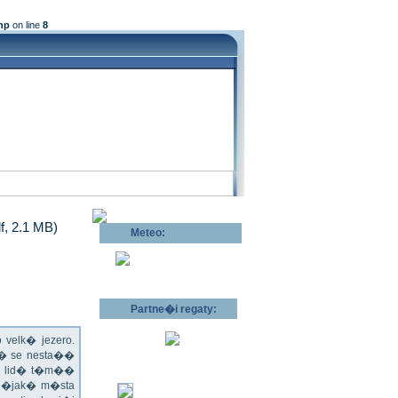
hp
on line
8
df, 2.1 MB)
Meteo:
Pov�trnostn�
p�edpov�d >>
Partne�i regaty:
velk� jezero.
l� se nesta��
ru lid� t�m��
 n�jak� m�sta