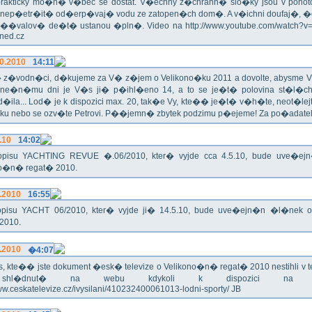
rakticky mo�n� v�bec se dostat. V�echny z�chrann� slo�ky jsou v pohoto
 nep�etr�it� od�erp�vaj� vodu ze zatopen�ch dom�. A v�ichni doufaj�, �
��valov� de�t� ustanou �pln�. Video na http://www.youtube.com/watch?
Hned.cz
0.2010
14:11
z�vodn�ci, d�kujeme za V� z�jem o Velikono�ku 2011 a dovolte, abysme V�
ne�n�mu dni je V�s ji� p�ihl�eno 14, a to se je�t� polovina st�l
�ila... Lod� je k dispozici max. 20, tak�e Vy, kte�� je�t� v�h�te, neot�lej
u nebo se ozv�te Petrovi. P��jemn� zbytek podzimu p�ejeme! Za po�adatel
.10
14:02
pisu YACHTING REVUE �.06/2010, kter� vyjde cca 4.5.10, bude uve�e
no�n� regat� 2010.
.2010
16:55
pisu YACHT 06/2010, kter� vyjde ji� 14.5.10, bude uve�ejn�n �l�nek 
2010.
.2010
�4:07
, kte�� jste dokument �esk� televize o Velikono�n� regat� 2010 nestihli v tel
hl�dnut� na webu kdykoli k dispozici na ad
www.ceskatelevize.cz/ivysilani/410232400061013-lodni-sporty/ JB