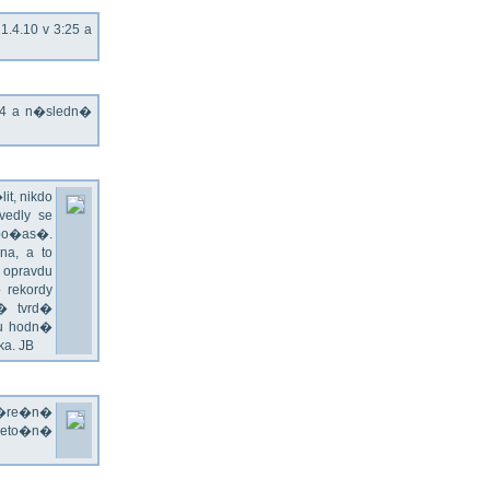
.4.10 v 3:25 a
T4 a n�sledn�
t, nikdo
edly se
 po�as�.
a, a to
 opravdu
 rekordy
� tvrd�
du hodn�
a. JB
v�re�n�
 leto�n�