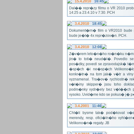
15.4.2010
16:45
Dal�� repr�zy filmu o VR 2010 prob�h
14:25 a 23.4.10 v 7:30. PCH
3.4.2010
18:45
Dokument�rn� film o VR2010 bude 
bude je�t� 4x repr�zov�n. PCH.
3.4.2010
12:08
Z�v�rem leto�n�ho ro�n�ku n�m ne
jin� to toti� neud�l�. Povedlo
pos�dky, povedl se zpravodajsk� t
�sp�ch �i ne�sp�ch Velikono�ky 
konkr�tn� na tom jak� v�tr a vlny
vyznamenal. Tra�ov� rychlostn� re
v�t�iny skipper� jsou toho dok
podm�nky vydr�ely bez v�t��ch pr
vysoko. Uvid�me kdo se pokus� j�
3.4.2001
11:46
Cht�li bysme tak� pod�kovat 
merendy, resp. ofici�ln�ho vyhl�
Velikono�n� regaty. JB