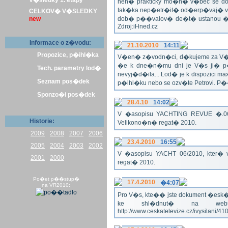
V�sledky 1. etapy
nen� prakticky mo�n� v�bec se dos
tak�ka nep�etr�it� od�erp�vaj� vo
CELKOV� V�SLEDKY
new
dob� p��valov� de�t� ustanou �pl
Zdroj:iHned.cz
Informace o z�vodu:
21.10.2010
14:11
Propozice, p�ihl�ka
V�en� z�vodn�ci, d�kujeme za V� z�
�e k dne�n�mu dni je V�s ji� p�
Tech. parametry lod�
nevyj�d�ila... Lod� je k dispozici m
Seznam pos�dek
p�ihl�ku nebo se ozv�te Petrovi. P
Sponzo�i pos�dek
28.4.10
14:02
V �asopisu YACHTING REVUE �.06/
Historie:
Velikono�n� regat� 2010.
2009
2008
2007
2006
23.4.2010
16:55
2005
2004
2003
2002
V �asopisu YACHT 06/2010, kter� 
2001
2000
regat� 2010.
Po�et p��stup�
17.4.2010
�4:07
na VR2010:
Pro V�s, kte�� jste dokument �esk� te
ke shl�dnut� na webu
http://www.ceskatelevize.cz/ivysilani/