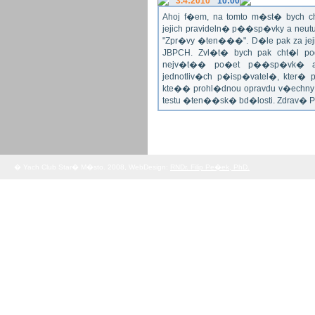
3.4:2010
10:00
Ahoj f�em, na tomto m�st� bych 
jejich pravideln� p��sp�vky a neu
"Zpr�vy �ten���". D�le pak za jej
JBPCH. Zvl�t� bych pak cht�l po
nejv�t�� po�et p��sp�vk� a
jednotliv�ch p�isp�vatel�, kter�
kte�� prohl�dnou opravdu v�echny 
testu �ten��sk� bd�losti. Zdrav� 
� Yach Club Star� M�sto. 2008, WebDesign:
RNDr. Filip Pe�ek, PhD.