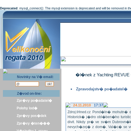
Deprecated
: mysql_connect(): The mysql extension is deprecated and will be removed in th
�l�nek z Yachting REVUE 
Novinky na V� email:
Zpravodajstv� po�adatel�
Z�vod on-line:
Zpr�vy po�adatel�
24.11.2010
17:37
Polohy lod�
Zdroj:iHned.cz Pond�ln� mohutn� d
Zpr�vy pos�dek
Historick� j�dro obl�ben�ho turis
divit. Nikdy pr� ve sv�m Dubrovn�
Zpr�vy �ten���
nevych�zej� z dom�. Val�c� se v