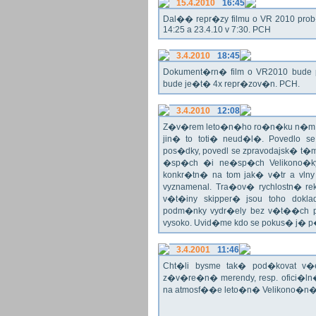
15.4.2010
16:45
Dal�� repr�zy filmu o VR 2010 prob�h
14:25 a 23.4.10 v 7:30. PCH
3.4.2010
18:45
Dokument�rn� film o VR2010 bude 
bude je�t� 4x repr�zov�n. PCH.
3.4.2010
12:08
Z�v�rem leto�n�ho ro�n�ku n�m ne
jin� to toti� neud�l�. Povedlo
pos�dky, povedl se zpravodajsk� t
�sp�ch �i ne�sp�ch Velikono�ky 
konkr�tn� na tom jak� v�tr a vlny
vyznamenal. Tra�ov� rychlostn� re
v�t�iny skipper� jsou toho dok
podm�nky vydr�ely bez v�t��ch pr
vysoko. Uvid�me kdo se pokus� j�
3.4.2001
11:46
Cht�li bysme tak� pod�kovat 
z�v�re�n� merendy, resp. ofici�l
na atmosf��e leto�n� Velikono�n� 