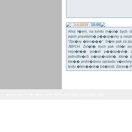
3.4:2010
10:00
Ahoj f�em, na tomto m�st� bych 
jejich pravideln� p��sp�vky a neu
"Zpr�vy �ten���". D�le pak za jej
JBPCH. Zvl�t� bych pak cht�l po
nejv�t�� po�et p��sp�vk� a
jednotliv�ch p�isp�vatel�, kter�
kte�� prohl�dnou opravdu v�echny 
testu �ten��sk� bd�losti. Zdrav� 
� Yach Club Star� M�sto. 2008, WebDesign:
RNDr. Filip Pe�ek, PhD.