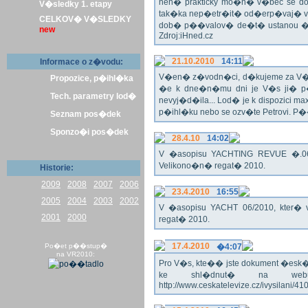
nen� prakticky mo�n� v�bec se dos
V�sledky 1. etapy
tak�ka nep�etr�it� od�erp�vaj� vo
CELKOV� V�SLEDKY
dob� p��valov� de�t� ustanou �pl
new
Zdroj:iHned.cz
21.10.2010
14:11
Informace o z�vodu:
V�en� z�vodn�ci, d�kujeme za V� z�
Propozice, p�ihl�ka
�e k dne�n�mu dni je V�s ji� p�
Tech. parametry lod�
nevyj�d�ila... Lod� je k dispozici m
p�ihl�ku nebo se ozv�te Petrovi. P
Seznam pos�dek
Sponzo�i pos�dek
28.4.10
14:02
V �asopisu YACHTING REVUE �.06/
Velikono�n� regat� 2010.
Historie:
2009
2008
2007
2006
23.4.2010
16:55
2005
2004
2003
2002
V �asopisu YACHT 06/2010, kter� 
2001
2000
regat� 2010.
17.4.2010
Po�et p��stup�
�4:07
na VR2010:
Pro V�s, kte�� jste dokument �esk� te
ke shl�dnut� na webu
http://www.ceskatelevize.cz/ivysilani/