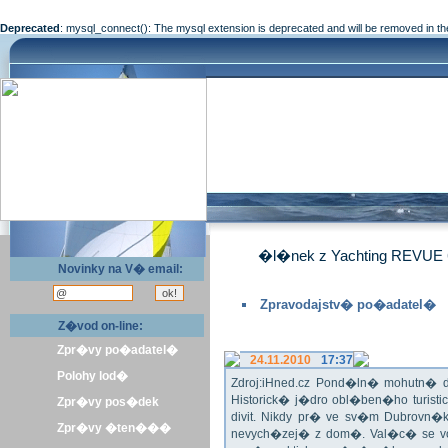
Deprecated
: mysql_connect(): The mysql extension is deprecated and will be removed in th
�l�nek z Yachting REVUE 
Novinky na V� email:
Zpravodajstv� po�adatel�
Z�vod on-line:
Zpr�vy po�adatel�
24.11.2010
17:37
Polohy lod�
Zdroj:iHned.cz Pond�ln� mohutn� d
Historick� j�dro obl�ben�ho turis
Zpr�vy pos�dek
divit. Nikdy pr� ve sv�m Dubrovn�
Zpr�vy �ten���
nevych�zej� z dom�. Val�c� se v