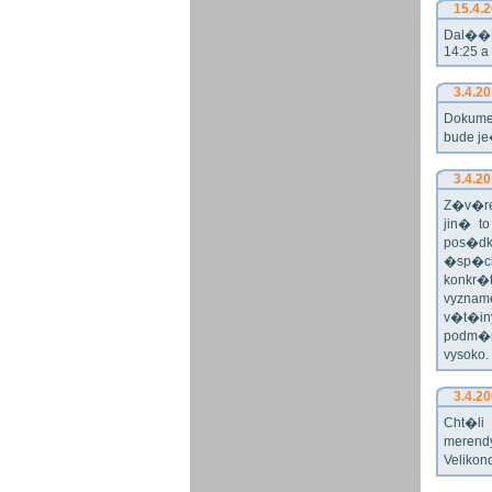
15.4.
Dal�� r
14:25 a
3.4.2
Dokume
bude j
3.4.2
Z�v�re
jin� t
pos�dk
�sp�ch
konkr�
vyznam
v�t�in
podm�n
vysoko
3.4.2
Cht�l
merend
Velikon