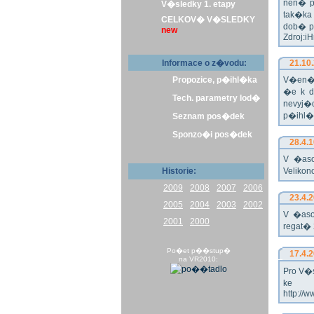
nen� p
V�sledky 1. etapy
tak�ka
CELKOV� V�SLEDKY
dob� p
new
Zdroj:i
Informace o z�vodu:
21.10
Propozice, p�ihl�ka
V�en� 
�e k d
Tech. parametry lod�
nevyj�d
p�ihl�k
Seznam pos�dek
Sponzo�i pos�dek
28.4.
V �aso
Historie:
Veliko
2009
2008
2007
2006
23.4.
2005
2004
2003
2002
V �aso
2001
2000
regat� 
Po�et p��stup�
17.4.
na VR2010:
Pro V�s
ke s
http://