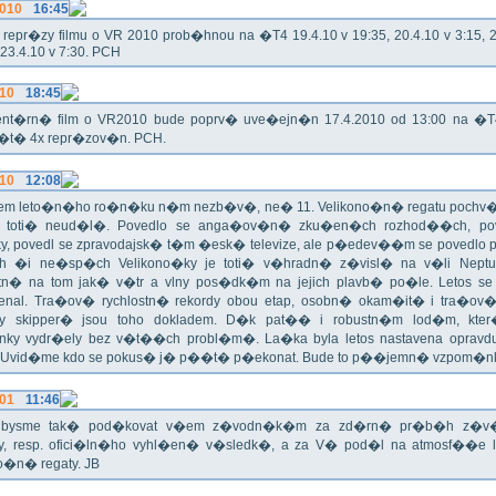
2010
16:45
epr�zy filmu o VR 2010 prob�hnou na �T4 19.4.10 v 19:35, 20.4.10 v 3:15, 21
 23.4.10 v 7:30. PCH
010
18:45
nt�rn� film o VR2010 bude poprv� uve�ejn�n 17.4.2010 od 13:00 na �
e�t� 4x repr�zov�n. PCH.
010
12:08
m leto�n�ho ro�n�ku n�m nezb�v�, ne� 11. Velikono�n� regatu pochv�li
o toti� neud�l�. Povedlo se anga�ov�n� zku�en�ch rozhod��ch, pov
y, povedl se zpravodajsk� t�m �esk� televize, ale p�edev��m se povedlo
 �i ne�sp�ch Velikono�ky je toti� v�hradn� z�visl� na v�li Neptun
tn� na tom jak� v�tr a vlny pos�dk�m na jejich plavb� po�le. Letos se
enal. Tra�ov� rychlostn� rekordy obou etap, osobn� okam�it� i tra�ov�
y skipper� jsou toho dokladem. D�k pat�� i robustn�m lod�m, kter
ky vydr�ely bez v�t��ch probl�m�. La�ka byla letos nastavena oprav
. Uvid�me kdo se pokus� j� p��t� p�ekonat. Bude to p��jemn� vzpom�nk
001
11:46
i bysme tak� pod�kovat v�em z�vodn�k�m za zd�rn� pr�b�h z�
y, resp. ofici�ln�ho vyhl�en� v�sledk�, a za V� pod�l na atmosf��e
o�n� regaty. JB