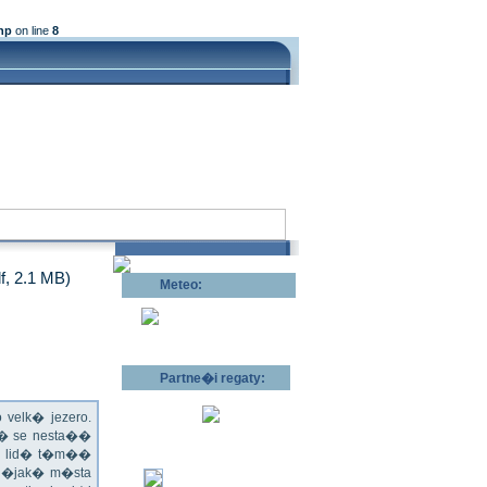
hp
on line
8
df, 2.1 MB)
Meteo:
Pov�trnostn�
p�edpov�d >>
Partne�i regaty:
velk� jezero.
l� se nesta��
ru lid� t�m��
 n�jak� m�sta