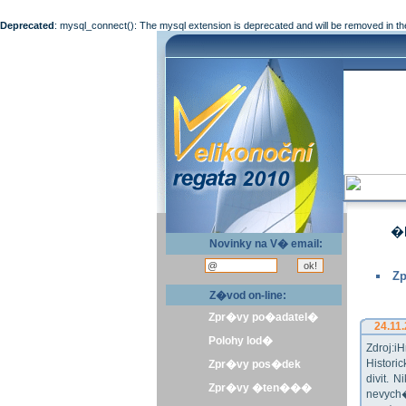
Deprecated
: mysql_connect(): The mysql extension is deprecated and will be removed in th
�l
Novinky na V� email:
Zp
Z�vod on-line:
Zpr�vy po�adatel�
24.11
Polohy lod�
Zdroj:
Histor
Zpr�vy pos�dek
divit.
Zpr�vy �ten���
nevych