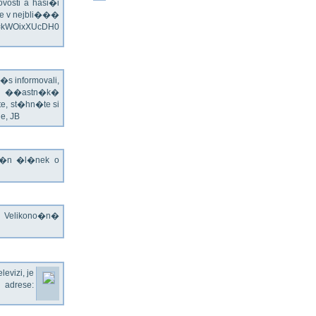
vosti a hasi�i
e v nejbli���
v=kWOixXUcDH0
s informovali,
�ch ��astn�k�
te, st�hn�te si
e, JB
jn�n �l�nek o
o Velikono�n�
evizi, je
rese: