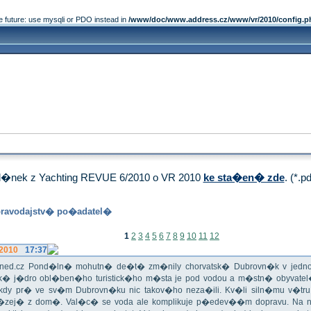
e future: use mysqli or PDO instead in
/www/doc/www.address.cz/www/vr/2010/config.p
�nek z Yachting REVUE 6/2010 o VR 2010
ke sta�en� zde
. (*.p
ravodajstv� po�adatel�
1
2
3
4
5
6
7
8
9
10
11
12
.2010
17:37
iHned.cz Pond�ln� mohutn� de�t� zm�nily chorvatsk� Dubrovn�k v jedno 
ick� j�dro obl�ben�ho turistick�ho m�sta je pod vodou a m�stn� obyvate
 Nikdy pr� ve sv�m Dubrovn�ku nic takov�ho neza�ili. Kv�li siln�mu v�t
�zej� z dom�. Val�c� se voda ale komplikuje p�edev��m dopravu. Na