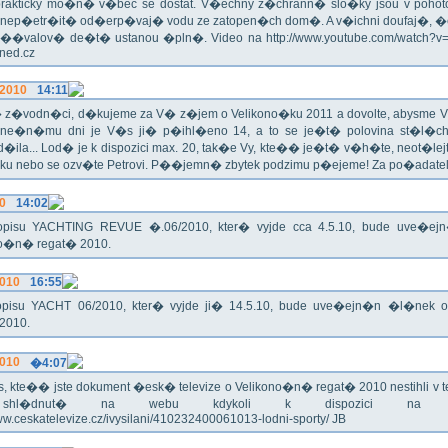
rakticky mo�n� v�bec se dostat. V�echny z�chrann� slo�ky jsou v pohoto
 nep�etr�it� od�erp�vaj� vodu ze zatopen�ch dom�. A v�ichni doufaj�, �
��valov� de�t� ustanou �pln�. Video na http://www.youtube.com/watch?
Hned.cz
.2010
14:11
z�vodn�ci, d�kujeme za V� z�jem o Velikono�ku 2011 a dovolte, abysme V�
ne�n�mu dni je V�s ji� p�ihl�eno 14, a to se je�t� polovina st�l
�ila... Lod� je k dispozici max. 20, tak�e Vy, kte�� je�t� v�h�te, neot�lej
u nebo se ozv�te Petrovi. P��jemn� zbytek podzimu p�ejeme! Za po�adatel
10
14:02
pisu YACHTING REVUE �.06/2010, kter� vyjde cca 4.5.10, bude uve�e
no�n� regat� 2010.
2010
16:55
pisu YACHT 06/2010, kter� vyjde ji� 14.5.10, bude uve�ejn�n �l�nek 
2010.
2010
�4:07
, kte�� jste dokument �esk� televize o Velikono�n� regat� 2010 nestihli v tel
hl�dnut� na webu kdykoli k dispozici na ad
www.ceskatelevize.cz/ivysilani/410232400061013-lodni-sporty/ JB