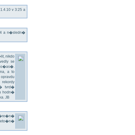
.4.10 v 3:25 a
T4 a n�sledn�
t, nikdo
edly se
 po�as�.
a, a to
 opravdu
 rekordy
� tvrd�
du hodn�
a. JB
v�re�n�
 leto�n�