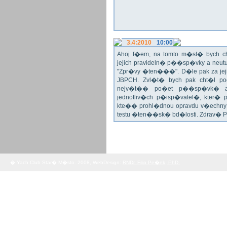
3.4:2010
10:00
Ahoj f�em, na tomto m�st� bych 
jejich pravideln� p��sp�vky a neu
"Zpr�vy �ten���". D�le pak za jej
JBPCH. Zvl�t� bych pak cht�l po
nejv�t�� po�et p��sp�vk� a
jednotliv�ch p�isp�vatel�, kter�
kte�� prohl�dnou opravdu v�echny 
testu �ten��sk� bd�losti. Zdrav� 
� Yach Club Star� M�sto. 2008, WebDesign:
RNDr. Filip Pe�ek, PhD.