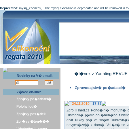
Deprecated
: mysql_connect(): The mysql extension is deprecated and will be removed in th
�l�nek z Yachting REVUE 
Novinky na V� email:
Zpravodajstv� po�adatel�
Z�vod on-line:
Zpr�vy po�adatel�
24.11.2010
17:37
Polohy lod�
Zdroj:iHned.cz Pond�ln� mohutn� d
Zpr�vy pos�dek
Historick� j�dro obl�ben�ho turis
divit. Nikdy pr� ve sv�m Dubrovn�
Zpr�vy �ten���
nevych�zej� z dom�. Val�c� se v