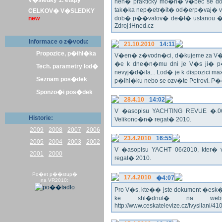
V�sledky 1. etapy
nen� prakticky mo�n� v�bec se dos
tak�ka nep�etr�it� od�erp�vaj� vo
CELKOV� V�SLEDKY
new
dob� p��valov� de�t� ustanou �pl
Zdroj:iHned.cz
Informace o z�vodu:
21.10.2010
14:11
Propozice, p�ihl�ka
V�en� z�vodn�ci, d�kujeme za V� z�
�e k dne�n�mu dni je V�s ji� p�
Tech. parametry lod�
nevyj�d�ila... Lod� je k dispozici m
Seznam pos�dek
p�ihl�ku nebo se ozv�te Petrovi. P
Sponzo�i pos�dek
28.4.10
14:02
V �asopisu YACHTING REVUE �.06/
Historie:
Velikono�n� regat� 2010.
2009
2008
2007
2006
23.4.2010
16:55
2005
2004
2003
2002
V �asopisu YACHT 06/2010, kter� 
2001
2000
regat� 2010.
Po�et p��stup�
17.4.2010
�4:07
na VR2010:
Pro V�s, kte�� jste dokument �esk� te
ke shl�dnut� na webu
http://www.ceskatelevize.cz/ivysilani/