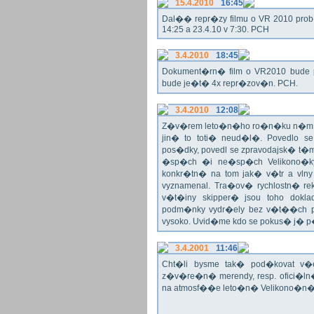
15.4.2010
16:45
Dal�� repr�zy filmu o VR 2010 prob�h
14:25 a 23.4.10 v 7:30. PCH
3.4.2010
18:45
Dokument�rn� film o VR2010 bude 
bude je�t� 4x repr�zov�n. PCH.
3.4.2010
12:08
Z�v�rem leto�n�ho ro�n�ku n�m ne
jin� to toti� neud�l�. Povedlo
pos�dky, povedl se zpravodajsk� t
�sp�ch �i ne�sp�ch Velikono�ky 
konkr�tn� na tom jak� v�tr a vlny
vyznamenal. Tra�ov� rychlostn� re
v�t�iny skipper� jsou toho dok
podm�nky vydr�ely bez v�t��ch pr
vysoko. Uvid�me kdo se pokus� j�
3.4.2001
11:46
Cht�li bysme tak� pod�kovat 
z�v�re�n� merendy, resp. ofici�l
na atmosf��e leto�n� Velikono�n� 