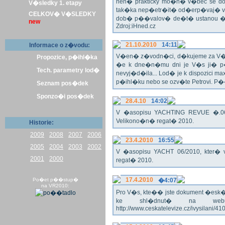
nen� prakticky mo�n� v�bec se dos
V�sledky 1. etapy
tak�ka nep�etr�it� od�erp�vaj� vo
CELKOV� V�SLEDKY
dob� p��valov� de�t� ustanou �pl
new
Zdroj:iHned.cz
21.10.2010
14:11
Informace o z�vodu:
V�en� z�vodn�ci, d�kujeme za V� z�
Propozice, p�ihl�ka
�e k dne�n�mu dni je V�s ji� p�
Tech. parametry lod�
nevyj�d�ila... Lod� je k dispozici m
p�ihl�ku nebo se ozv�te Petrovi. P
Seznam pos�dek
Sponzo�i pos�dek
28.4.10
14:02
V �asopisu YACHTING REVUE �.06/
Velikono�n� regat� 2010.
Historie:
2009
2008
2007
2006
23.4.2010
16:55
2005
2004
2003
2002
V �asopisu YACHT 06/2010, kter� 
2001
2000
regat� 2010.
17.4.2010
Po�et p��stup�
�4:07
na VR2010:
Pro V�s, kte�� jste dokument �esk� te
ke shl�dnut� na webu
http://www.ceskatelevize.cz/ivysilani/