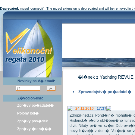
Deprecated
: mysql_connect(): The mysql extension is deprecated and will be removed in th
�l�nek z Yachting REVUE 
Novinky na V� email:
Zpravodajstv� po�adatel�
Z�vod on-line:
Zpr�vy po�adatel�
24.11.2010
17:37
Polohy lod�
Zdroj:iHned.cz Pond�ln� mohutn� d
Historick� j�dro obl�ben�ho turis
Zpr�vy pos�dek
divit. Nikdy pr� ve sv�m Dubrovn�
Zpr�vy �ten���
nevych�zej� z dom�. Val�c� se v