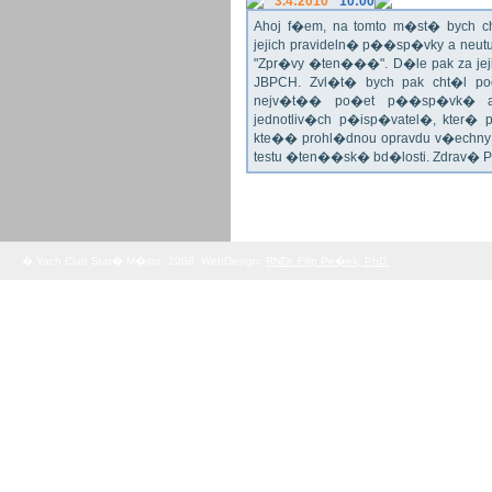
3.4:2010
10:00
Ahoj f�em, na tomto m�st� bych 
jejich pravideln� p��sp�vky a neu
"Zpr�vy �ten���". D�le pak za jej
JBPCH. Zvl�t� bych pak cht�l po
nejv�t�� po�et p��sp�vk� a
jednotliv�ch p�isp�vatel�, kter�
kte�� prohl�dnou opravdu v�echny 
testu �ten��sk� bd�losti. Zdrav� 
� Yach Club Star� M�sto. 2008, WebDesign:
RNDr. Filip Pe�ek, PhD.