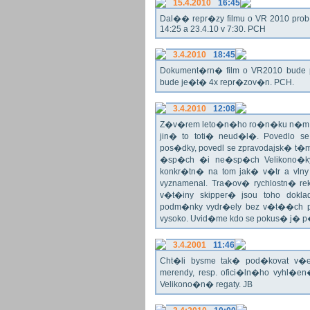
15.4.2010
16:45
Dal�� repr�zy filmu o VR 2010 prob�h
14:25 a 23.4.10 v 7:30. PCH
3.4.2010
18:45
Dokument�rn� film o VR2010 bude 
bude je�t� 4x repr�zov�n. PCH.
3.4.2010
12:08
Z�v�rem leto�n�ho ro�n�ku n�m ne
jin� to toti� neud�l�. Povedlo
pos�dky, povedl se zpravodajsk� t
�sp�ch �i ne�sp�ch Velikono�ky 
konkr�tn� na tom jak� v�tr a vlny
vyznamenal. Tra�ov� rychlostn� re
v�t�iny skipper� jsou toho dok
podm�nky vydr�ely bez v�t��ch pr
vysoko. Uvid�me kdo se pokus� j�
3.4.2001
11:46
Cht�li bysme tak� pod�kovat 
merendy, resp. ofici�ln�ho vyhl�
Velikono�n� regaty. JB