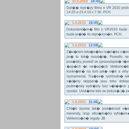
15.4.2010
16:45
Dal�� repr�zy filmu o VR 2010 prob�h
14:25 a 23.4.10 v 7:30. PCH
3.4.2010
18:45
Dokument�rn� film o VR2010 bude 
bude je�t� 4x repr�zov�n. PCH.
3.4.2010
12:08
Z�v�rem leto�n�ho ro�n�ku n�m ne
jin� to toti� neud�l�. Povedlo
pos�dky, povedl se zpravodajsk� t
�sp�ch �i ne�sp�ch Velikono�ky 
konkr�tn� na tom jak� v�tr a vlny
vyznamenal. Tra�ov� rychlostn� re
v�t�iny skipper� jsou toho dok
podm�nky vydr�ely bez v�t��ch pr
vysoko. Uvid�me kdo se pokus� j�
3.4.2001
11:46
Cht�li bysme tak� pod�kovat 
merendy, resp. ofici�ln�ho vyhl�
Velikono�n� regaty. JB