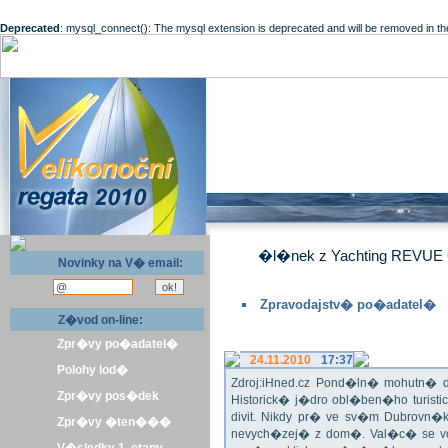
Deprecated
: mysql_connect(): The mysql extension is deprecated and will be removed in th
�l�nek z Yachting REVUE 
Novinky na V� email:
Zpravodajstv� po�adatel�
Z�vod on-line:
Zpr�vy po�adatel�
24.11.2010
17:37
Polohy lod�
Zdroj:iHned.cz Pond�ln� mohutn� d
Zpr�vy pos�dek
Historick� j�dro obl�ben�ho turis
divit. Nikdy pr� ve sv�m Dubrovn�
Zpr�vy �ten���
nevych�zej� z dom�. Val�c� se v