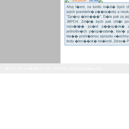
3.4:2010
10:00
Ahoj f�em, na tomto m�st� bych 
jejich pravideln� p��sp�vky a neu
"Zpr�vy �ten���". D�le pak za jej
JBPCH. Zvl�t� bych pak cht�l po
nejv�t�� po�et p��sp�vk� a
jednotliv�ch p�isp�vatel�, kter�
kte�� prohl�dnou opravdu v�echny 
testu �ten��sk� bd�losti. Zdrav� 
� Yach Club Star� M�sto. 2008, WebDesign:
RNDr. Filip Pe�ek, PhD.