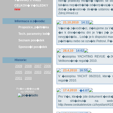
V�sledky 1. etapy
nen� prakticky mo�n� v�bec se dos
tak�ka nep�etr�it� od�erp�vaj� vo
CELKOV� V�SLEDKY
new
dob� p��valov� de�t� ustanou �pl
Zdroj:iHned.cz
Informace o z�vodu:
21.10.2010
14:11
Propozice, p�ihl�ka
V�en� z�vodn�ci, d�kujeme za V� z�
�e k dne�n�mu dni je V�s ji� p�
Tech. parametry lod�
nevyj�d�ila... Lod� je k dispozici m
Seznam pos�dek
p�ihl�ku nebo se ozv�te Petrovi. P
Sponzo�i pos�dek
28.4.10
14:02
V �asopisu YACHTING REVUE �.06/
Historie:
Velikono�n� regat� 2010.
2009
2008
2007
2006
23.4.2010
16:55
2005
2004
2003
2002
V �asopisu YACHT 06/2010, kter� 
2001
2000
regat� 2010.
Po�et p��stup�
17.4.2010
�4:07
na VR2010:
Pro V�s, kte�� jste dokument �esk� te
ke shl�dnut� na webu
http://www.ceskatelevize.cz/ivysilani/