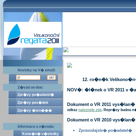
Novinky na V� email:
12. ro�n�k Velikono�n� 
Z�vod on-line:
NOV�: �l�nek o VR 2011 v �a
Zpr�vy po�adatel�
Zpr�vy pos�dek
Dokument o VR 2011 vys�lan� v 
odkaz
naleznete zde
. Repr�zy budou n
Zpr�vy �ten���
Dokument o VR 2010 vys�lan� 
Informace o z�vodu:
Zpravodajstv� po�adatel�
Kone�n� v�sledky