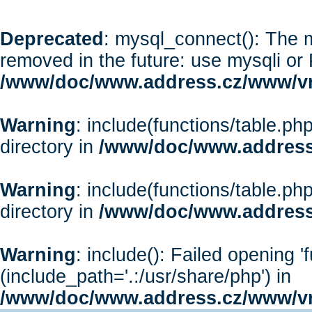
Deprecated
: mysql_connect(): The m
removed in the future: use mysqli or
/www/doc/www.address.cz/www/vr
Warning
: include(functions/table.php
directory in
/www/doc/www.address
Warning
: include(functions/table.php
directory in
/www/doc/www.address
Warning
: include(): Failed opening '
(include_path='.:/usr/share/php') in
/www/doc/www.address.cz/www/vr