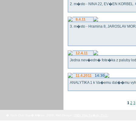
2. m�sto - NINA 22, EV�EN KORBEL. G
8.4.11
3. m�sto - Hramina 8, JAROSLAV MORA
12.4.11
Jedna nev�edn� fote�ka z paluby lo
11.4.2011
14:30
ANALYTIKA 1 k Va�emu dal��mu vy
1
2
3
� Yach Club Star� M�sto. 2008, WebDesign:
RNDr. Filip Pe�ek, PhD.