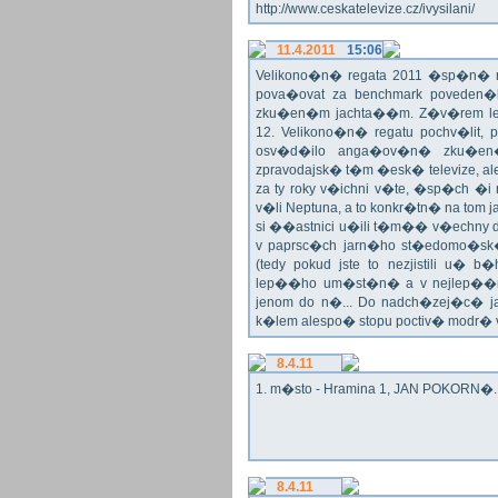
http://www.ceskatelevize.cz/ivysilani/
11.4.2011
15:06
Velikono�n� regata 2011 �sp�n� n
pova�ovat za benchmark poveden�
zku�en�m jachta��m. Z�v�rem le
12. Velikono�n� regatu pochv�lit, 
osv�d�ilo anga�ov�n� zku�en�c
zpravodajsk� t�m �esk� televize, a
za ty roky v�ichni v�te, �sp�ch �
v�li Neptuna, a to konkr�tn� na tom 
si ��astnici u�ili t�m�� v�echny dr
v paprsc�ch jarn�ho st�edomo�sk�ho
(tedy pokud jste to nezjistili u� 
lep��ho um�st�n� a v nejlep��
jenom do n�... Do nadch�zej�c� j
k�lem alespo� stopu poctiv� modr�
8.4.11
1. m�sto - Hramina 1, JAN POKORN�. G
8.4.11