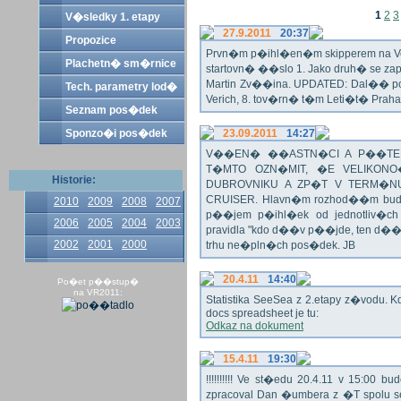
1
2
3
V�sledky 1. etapy
27.9.2011
20:37
Propozice
Prvn�m p�ihl�en�m skipperem na Veli
Plachetn� sm�rnice
startovn� ��slo 1. Jako druh� se z
Martin Zv��ina. UPDATED: Dal�� po�
Tech. parametry lod�
Verich, 8. tov�rn� t�m Leti�t� Praha 
Seznam pos�dek
Sponzo�i pos�dek
23.09.2011
14:27
V��EN� ��ASTN�CI A P��TEL
T�MTO OZN�MIT, �E VELIKON
Historie:
DUBROVNIKU A ZP�T V TERM�NU 
CRUISER. Hlavn�m rozhod��m bude o
2010
2009
2008
2007
p��jem p�ihl�ek od jednotliv�c
2006
2005
2004
2003
pravidla "kdo d��v p��jde, ten d�
2002
2001
2000
trhu ne�pln�ch pos�dek. JB
20.4.11
14:40
Po�et p��stup�
na VR2011:
Statistika SeeSea z 2.etapy z�vodu. K
docs spreadsheet je tu:
Odkaz na dokument
15.4.11
19:30
!!!!!!!!!! Ve st�edu 20.4.11 v 15:0
zpracoval Dan �umbera z �T spolu 