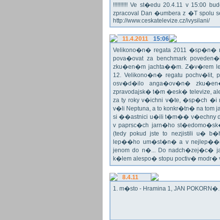
!!!!!!!!!! Ve st�edu 20.4.11 v 15:0
zpracoval Dan �umbera z �T spolu 
http://www.ceskatelevize.cz/ivysilani/
11.4.2011
15:06
Velikono�n� regata 2011 �sp�n� n
pova�ovat za benchmark poveden�
zku�en�m jachta��m. Z�v�rem le
12. Velikono�n� regatu pochv�lit, 
osv�d�ilo anga�ov�n� zku�en�c
zpravodajsk� t�m �esk� televize, a
za ty roky v�ichni v�te, �sp�ch �
v�li Neptuna, a to konkr�tn� na tom 
si ��astnici u�ili t�m�� v�echny dr
v paprsc�ch jarn�ho st�edomo�sk�ho
(tedy pokud jste to nezjistili u� 
lep��ho um�st�n� a v nejlep��
jenom do n�... Do nadch�zej�c� j
k�lem alespo� stopu poctiv� modr�
8.4.11
1. m�sto - Hramina 1, JAN POKORN�. G