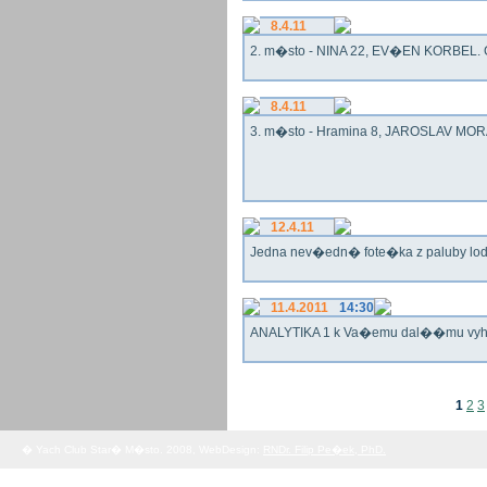
8.4.11
2. m�sto - NINA 22, EV�EN KORBEL. G
8.4.11
3. m�sto - Hramina 8, JAROSLAV MORA
12.4.11
Jedna nev�edn� fote�ka z paluby lo
11.4.2011
14:30
ANALYTIKA 1 k Va�emu dal��mu vy
1
2
3
� Yach Club Star� M�sto. 2008, WebDesign:
RNDr. Filip Pe�ek, PhD.