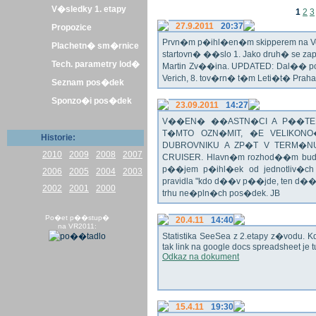
V�sledky 1. etapy
1
2
3
27.9.2011
20:37
Propozice
Prvn�m p�ihl�en�m skipperem na Veli
Plachetn� sm�rnice
startovn� ��slo 1. Jako druh� se z
Tech. parametry lod�
Martin Zv��ina. UPDATED: Dal�� po�
Verich, 8. tov�rn� t�m Leti�t� Praha 
Seznam pos�dek
Sponzo�i pos�dek
23.09.2011
14:27
V��EN� ��ASTN�CI A P��TEL
T�MTO OZN�MIT, �E VELIKON
Historie:
DUBROVNIKU A ZP�T V TERM�NU 
2010
2009
2008
2007
CRUISER. Hlavn�m rozhod��m bude o
p��jem p�ihl�ek od jednotliv�c
2006
2005
2004
2003
pravidla "kdo d��v p��jde, ten d�
2002
2001
2000
trhu ne�pln�ch pos�dek. JB
Po�et p��stup�
20.4.11
14:40
na VR2011:
Statistika SeeSea z 2.etapy z�vodu. K
tak link na google docs spreadsheet je t
Odkaz na dokument
15.4.11
19:30