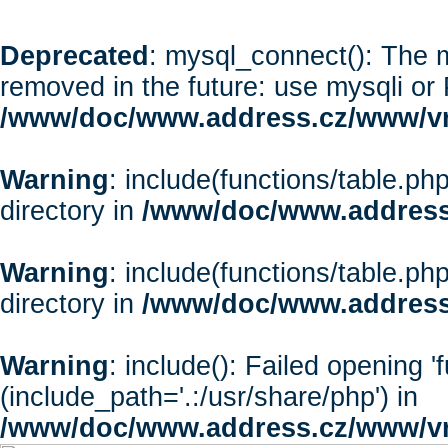
Deprecated
: mysql_connect(): The m
removed in the future: use mysqli or
/www/doc/www.address.cz/www/vr
Warning
: include(functions/table.php
directory in
/www/doc/www.address
Warning
: include(functions/table.php
directory in
/www/doc/www.address
Warning
: include(): Failed opening '
(include_path='.:/usr/share/php') in
/www/doc/www.address.cz/www/vr