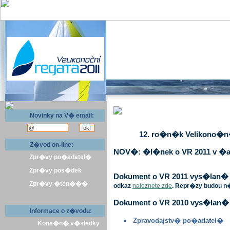
Novinky na V� email:
12. ro�n�k Velikono�n� 
Z�vod on-line:
NOV�: �l�nek o VR 2011 v �a
Zpr�vy po�adatel�
Zpr�vy pos�dek
Dokument o VR 2011 vys�lan� v 
Zpr�vy �ten���
odkaz
naleznete zde
. Repr�zy budou n
Dokument o VR 2010 vys�lan� 
Informace o z�vodu:
Zpravodajstv� po�adatel�
Kone�n� v�sledky