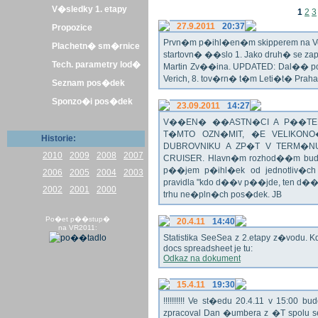
V�sledky 1. etapy
1
2
3
27.9.2011
20:37
Propozice
Prvn�m p�ihl�en�m skipperem na Veli
Plachetn� sm�rnice
startovn� ��slo 1. Jako druh� se z
Tech. parametry lod�
Martin Zv��ina. UPDATED: Dal�� po�
Verich, 8. tov�rn� t�m Leti�t� Praha 
Seznam pos�dek
Sponzo�i pos�dek
23.09.2011
14:27
V��EN� ��ASTN�CI A P��TEL
T�MTO OZN�MIT, �E VELIKON
Historie:
DUBROVNIKU A ZP�T V TERM�NU 
2010
2009
2008
2007
CRUISER. Hlavn�m rozhod��m bude o
p��jem p�ihl�ek od jednotliv�c
2006
2005
2004
2003
pravidla "kdo d��v p��jde, ten d�
2002
2001
2000
trhu ne�pln�ch pos�dek. JB
Po�et p��stup�
20.4.11
14:40
na VR2011:
Statistika SeeSea z 2.etapy z�vodu. K
docs spreadsheet je tu:
Odkaz na dokument
15.4.11
19:30
!!!!!!!!!! Ve st�edu 20.4.11 v 15:0
zpracoval Dan �umbera z �T spolu 