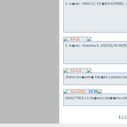
2. m�sto - NINA 22, EV�EN KORBEL. G
8.4.11
3. m�sto - Hramina 8, JAROSLAV MORA
12.4.11
Jedna nev�edn� fote�ka z paluby lo
11.4.2011
14:30
ANALYTIKA 1 k Va�emu dal��mu vy
1
2
3