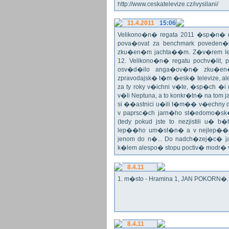
http://www.ceskatelevize.cz/ivysilani/
11.4.2011
15:06
Velikono�n� regata 2011 �sp�n� n
pova�ovat za benchmark poveden�
zku�en�m jachta��m. Z�v�rem le
12. Velikono�n� regatu pochv�lit, 
osv�d�ilo anga�ov�n� zku�en�c
zpravodajsk� t�m �esk� televize, a
za ty roky v�ichni v�te, �sp�ch �
v�li Neptuna, a to konkr�tn� na tom 
si ��astnici u�ili t�m�� v�echny dr
v paprsc�ch jarn�ho st�edomo�sk�ho
(tedy pokud jste to nezjistili u� 
lep��ho um�st�n� a v nejlep��
jenom do n�... Do nadch�zej�c� j
k�lem alespo� stopu poctiv� modr�
8.4.11
1. m�sto - Hramina 1, JAN POKORN�. G
8.4.11