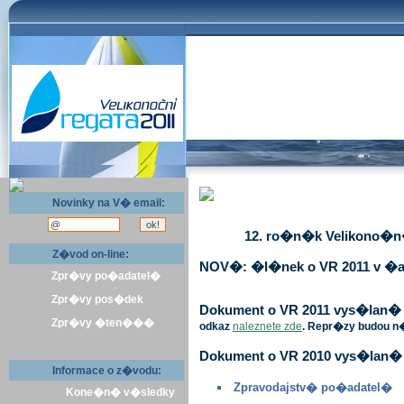
Novinky na V� email:
12. ro�n�k Velikono�n� 
Z�vod on-line:
NOV�: �l�nek o VR 2011 v �a
Zpr�vy po�adatel�
Zpr�vy pos�dek
Dokument o VR 2011 vys�lan� v 
Zpr�vy �ten���
odkaz
naleznete zde
. Repr�zy budou n
Dokument o VR 2010 vys�lan� 
Informace o z�vodu:
Zpravodajstv� po�adatel�
Kone�n� v�sledky