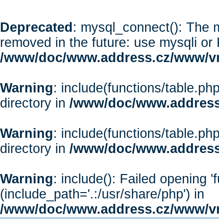
Deprecated
: mysql_connect(): The m
removed in the future: use mysqli or
/www/doc/www.address.cz/www/vr
Warning
: include(functions/table.php
directory in
/www/doc/www.address
Warning
: include(functions/table.php
directory in
/www/doc/www.address
Warning
: include(): Failed opening '
(include_path='.:/usr/share/php') in
/www/doc/www.address.cz/www/vr