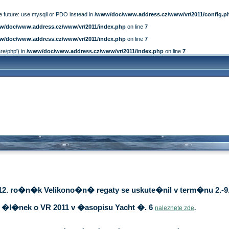
e future: use mysqli or PDO instead in
/www/doc/www.address.cz/www/vr/2011/config.p
w/doc/www.address.cz/www/vr/2011/index.php
on line
7
w/doc/www.address.cz/www/vr/2011/index.php
on line
7
are/php') in
/www/doc/www.address.cz/www/vr/2011/index.php
on line
7
12. ro�n�k Velikono�n� regaty se uskute�nil v term�nu 2.-9.
�l�nek o VR 2011 v �asopisu Yacht �. 6
naleznete zde
.