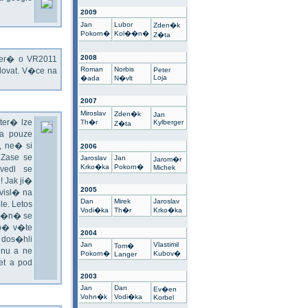
2009
Jan
Lubor
Zden�k
Pokorn�
Kol��n�
Z�ta
2008
kter� o VR2011
Roman
Norbis
ovat. V�ce na
Peter
Loja
�ada
N�vlt
2007
Miroslav
Zden�k
Jan
ter� lze
Th�r
Kylberger
Z�ta
a pouze
 ne� si
2006
 Zase se
Jaroslav
Jan
Jarom�r
Krko�ka
Pokorn�
Michek
vedl se
 Jak ji�
2005
visl� na
Dan
Mirek
Jaroslav
e. Letos
Vodi�ka
Th�r
Krko�ka
un�n� se
sp� v�te
2004
 dos�hli
Jan
Vlastimil
Tom�
nu a ne
Pokorn�
Kubov�
Langer
t a pod
2003
Jan
Dan
Ev�en
Vohn�k
Vodi�ka
Korbel