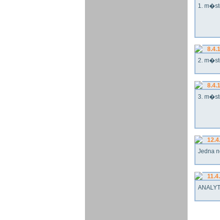
1. m�st
8.4.
2. m�st
8.4.
3. m�st
12.4
Jedna n
11.4
ANALYT