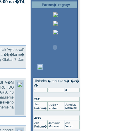
5:00 na �T4,
Partne�i regaty:
ak "vylosoval"
ec a �ty�ku m�
Otakar, 7. Jan
Historick� tabulka v�t�z�
SI V�M
VR
ERU DO
1.
2.
3.
ARIA 46
hajujeme
2011
��sk�ho
Jan
Jaroslav
Ev�en
dneme na
Moravec
Pokorn�
Korbel
2010
Jan
Jaroslav
Jan
Moravec
Verich
Pokorn�
na google