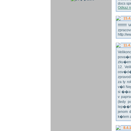
docs spr
Odkaz n
15.4
!!!!!!!
zpraco
http://w
11.4
Veliko
pova�o
zku�en
12. Vel
osv�d�
zpravod
za ty r
v�li Ne
si ��as
v paprs
(tedy p
lep��h
jenom 
k�lem 
8.4.