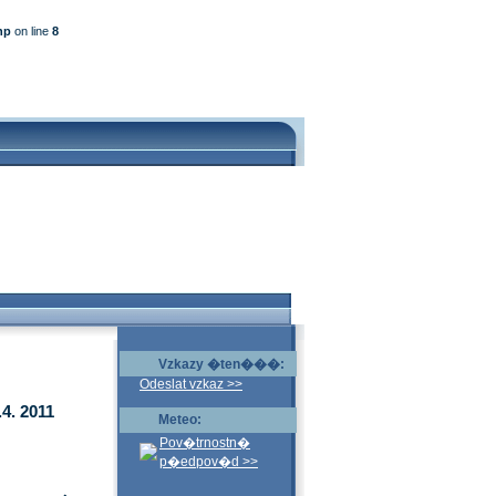
hp
on line
8
Vzkazy �ten���:
Odeslat vzkaz >>
4. 2011
Meteo:
Pov�trnostn�
p�edpov�d >>