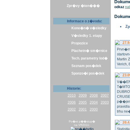
Dokumen
Zpr�vy �ten���
odkaz
na
Dokume
Informace o z�vodu:
Zp
Kone�n� v�sledky
V�sledky 1. etapy
27.9
Propozice
Prvn�m 
Plachetn� sm�rnice
startov
Tech. parametry lod�
Martin 
Verich,
Seznam pos�dek
Sponzo�i pos�dek
23.0
V��EN
T�MTO
Historie:
DUBRO
2010
2009
2008
2007
CRUISE
p��jem
2006
2005
2004
2003
pravidl
2002
2001
2000
trhu ne
Po�et p��stup�
20.4
na VR2011:
Statist