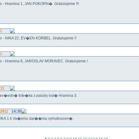
o - Hramina 1, JAN POKORN�. Gratulujeme !!!
11
o - NINA 22, EV�EN KORBEL. Gratulujeme !!
11
o - Hramina 8, JAROSLAV MORAVEC. Gratulujeme !
.11
ev�edn� fote�ka z paluby lod� Hramina 3.
.2011
14:30
IKA 1 k Va�emu dal��mu vyhodnocen�.