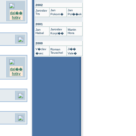
2002
Jan
Jan
Jaroslav
dal��
Trs
Pokorn�
Pol��ek
fotky
2001
Jaroslav
Jan
Martin
Habal
Hora
Koryt��
2000
V�clav
Ji��
Roman
Teuschel
�vec
Vale�
dal��
fotky