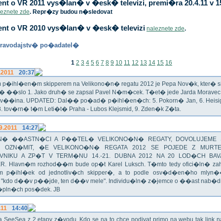
t o VR 2011 vys�lan� v �esk� televizi, premi�ra 20.4.11 v 1
leznete zde
. Repr�zy budou n�sledovat
nt o VR 2010 vys�lan� v �esk� televizi
naleznete zde
.
ravodajstv� po�adatel�
1
2
3
4
5
6
7
8
9
10
11
12
13
14
15
16
.2011
20:37
p�ihl�en�m skipperem na Velikono�n� regatu 2012 je Pepa Nov�k, kter� si t
n� ��slo 1. Jako druh� se zapsal Pavel N�m�cek. T�et� jede Jarda Morav
Zv��ina. UPDATED: Dal�� po�ad� p�ihl�en�ch: 5. Pokorn� Jan, 6. Heisig 
 8. tov�rn� t�m Leti�t� Praha - Lubos Klejsmid, 9. Zden�k Z�ta.
9.2011
14:27
� ��ASTN�CI A P��TEL� VELIKONO�N� REGATY, DOVOLUJEME 
 OZN�MIT, �E VELIKONO�N� REGATA 2012 SE POJEDE Z MURT
VNIKU A ZP�T V TERM�NU 14.-21. DUBNA 2012 NA 20 LOD�CH BAV
R. Hlavn�m rozhod��m bude op�t Karel Luksch. T�mto tedy ofici�ln� za
 p�ihl�ek od jednotliv�ch skipper�, a to podle osv�d�en�ho mlyn
a "kdo d��v p��jde, ten d��v mele". Individu�ln� z�jemce o ��ast nab�
�pln�ch pos�dek. JB
.11
14:40
ika SeeSea z 2.etapy z�vodu. Kdo se na to chce podivat primo na webu tak link 