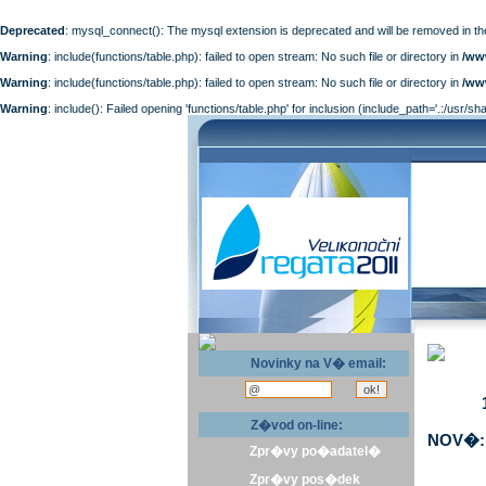
Deprecated
: mysql_connect(): The mysql extension is deprecated and will be removed in th
Warning
: include(functions/table.php): failed to open stream: No such file or directory in
/ww
Warning
: include(functions/table.php): failed to open stream: No such file or directory in
/ww
Warning
: include(): Failed opening 'functions/table.php' for inclusion (include_path='.:/usr/sh
Novinky na V� email:
Z�vod on-line:
NOV�: 
Zpr�vy po�adatel�
Zpr�vy pos�dek