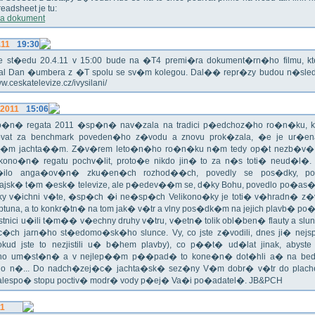
eadsheet je tu:
a dokument
.11
19:30
!!! Ve st�edu 20.4.11 v 15:00 bude na �T4 premi�ra dokument�rn�ho filmu, 
val Dan �umbera z �T spolu se sv�m kolegou. Dal�� repr�zy budou n�sled
ww.ceskatelevize.cz/ivysilani/
.2011
15:06
no�n� regata 2011 �sp�n� nav�zala na tradici p�edchoz�ho ro�n�ku, k
vat za benchmark poveden�ho z�vodu a znovu prok�zala, �e je ur�en
�m jachta��m. Z�v�rem leto�n�ho ro�n�ku n�m tedy op�t nezb�v�,
ikono�n� regatu pochv�lit, proto�e nikdo jin� to za n�s toti� neud�l�.
ilo anga�ov�n� zku�en�ch rozhod��ch, povedly se pos�dky, po
ajsk� t�m �esk� televize, ale p�edev��m se, d�ky Bohu, povedlo po�as�!
oky v�ichni v�te, �sp�ch �i ne�sp�ch Velikono�ky je toti� v�hradn� z�
ptuna, a to konkr�tn� na tom jak� v�tr a vlny pos�dk�m na jejich plavb� po�l
tnici u�ili t�m�� v�echny druhy v�tru, v�etn� tolik obl�ben� flauty a sl
c�ch jarn�ho st�edomo�sk�ho slunce. Vy, co jste z�vodili, dnes ji� nej
okud jste to nezjistili u� b�hem plavby), co p��t� ud�lat jinak, abyste
o um�st�n� a v nejlep��m p��pad� to kone�n� dot�hli a� na bed
do n�... Do nadch�zej�c� jachta�sk� sez�ny V�m dobr� v�tr do plache
alespo� stopu poctiv� modr� vody p�ej� Va�i po�adatel�. JB&PCH
11