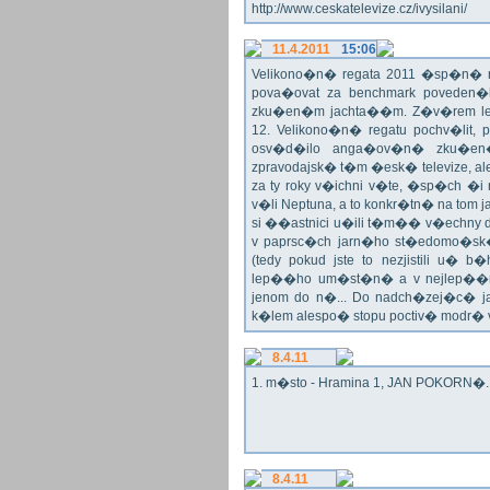
http://www.ceskatelevize.cz/ivysilani/
11.4.2011
15:06
Velikono�n� regata 2011 �sp�n� n
pova�ovat za benchmark poveden�
zku�en�m jachta��m. Z�v�rem le
12. Velikono�n� regatu pochv�lit, 
osv�d�ilo anga�ov�n� zku�en�c
zpravodajsk� t�m �esk� televize, a
za ty roky v�ichni v�te, �sp�ch �
v�li Neptuna, a to konkr�tn� na tom 
si ��astnici u�ili t�m�� v�echny dr
v paprsc�ch jarn�ho st�edomo�sk�ho
(tedy pokud jste to nezjistili u� 
lep��ho um�st�n� a v nejlep��
jenom do n�... Do nadch�zej�c� j
k�lem alespo� stopu poctiv� modr�
8.4.11
1. m�sto - Hramina 1, JAN POKORN�. G
8.4.11