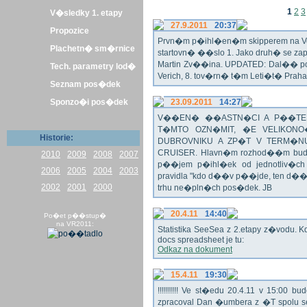
1
2
3
V�sledky 1. etapy
27.9.2011
20:37
Propozice
Prvn�m p�ihl�en�m skipperem na Veli
Plachetn� sm�rnice
startovn� ��slo 1. Jako druh� se z
Martin Zv��ina. UPDATED: Dal�� po�
Tech. parametry lod�
Verich, 8. tov�rn� t�m Leti�t� Praha 
Seznam pos�dek
Sponzo�i pos�dek
23.09.2011
14:27
V��EN� ��ASTN�CI A P��TEL
T�MTO OZN�MIT, �E VELIKON
Historie:
DUBROVNIKU A ZP�T V TERM�NU 
CRUISER. Hlavn�m rozhod��m bude o
2010
2009
2008
2007
p��jem p�ihl�ek od jednotliv�c
2006
2005
2004
2003
pravidla "kdo d��v p��jde, ten d�
2002
2001
2000
trhu ne�pln�ch pos�dek. JB
20.4.11
14:40
Po�et p��stup�
na VR2011:
Statistika SeeSea z 2.etapy z�vodu. K
docs spreadsheet je tu:
Odkaz na dokument
15.4.11
19:30
!!!!!!!!!! Ve st�edu 20.4.11 v 15:0
zpracoval Dan �umbera z �T spolu 