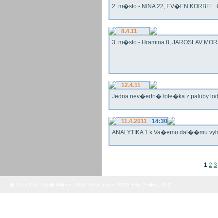
2. m�sto - NINA 22, EV�EN KORBEL. G
8.4.11
3. m�sto - Hramina 8, JAROSLAV MORA
12.4.11
Jedna nev�edn� fote�ka z paluby lo
11.4.2011
14:30
ANALYTIKA 1 k Va�emu dal��mu vy
1
2
3
� Yach Club Star� M�sto. 2008, WebDesign:
RNDr. Filip Pe�ek, PhD.