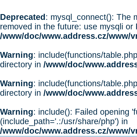
Deprecated
: mysql_connect(): The m
removed in the future: use mysqli or
/www/doc/www.address.cz/www/vr
Warning
: include(functions/table.php
directory in
/www/doc/www.address
Warning
: include(functions/table.php
directory in
/www/doc/www.address
Warning
: include(): Failed opening '
(include_path='.:/usr/share/php') in
/www/doc/www.address.cz/www/vr