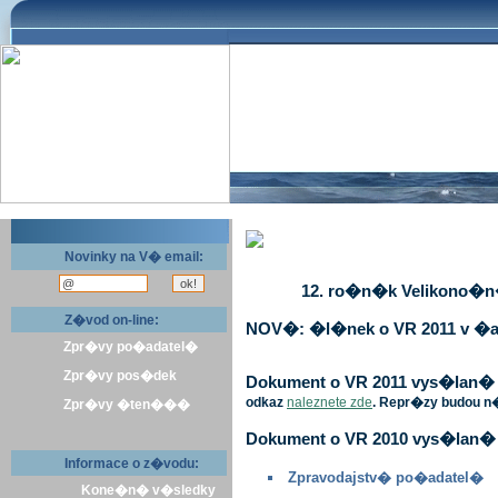
Novinky na V� email:
12. ro�n�k Velikono�n� 
Z�vod on-line:
NOV�: �l�nek o VR 2011 v �a
Zpr�vy po�adatel�
Zpr�vy pos�dek
Dokument o VR 2011 vys�lan� v 
odkaz
naleznete zde
. Repr�zy budou n
Zpr�vy �ten���
Dokument o VR 2010 vys�lan� 
Informace o z�vodu:
Zpravodajstv� po�adatel�
Kone�n� v�sledky