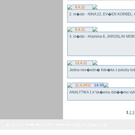
8.4.11
2. m�sto - NINA 22, EV�EN KORBEL. G
8.4.11
3. m�sto - Hramina 8, JAROSLAV MORA
12.4.11
Jedna nev�edn� fote�ka z paluby lo
11.4.2011
14:30
ANALYTIKA 1 k Va�emu dal��mu vy
1
2
3
� Yach Club Star� M�sto. 2008, WebDesign:
RNDr. Filip Pe�ek, PhD.