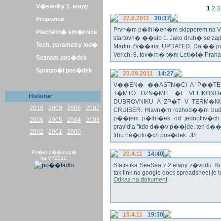
V�sledky 1. etapy
1
2
3
27.9.2011
20:37
Propozice
Prvn�m p�ihl�en�m skipperem na Veli
Plachetn� sm�rnice
startovn� ��slo 1. Jako druh� se z
Tech. parametry lod�
Martin Zv��ina. UPDATED: Dal�� po�
Verich, 8. tov�rn� t�m Leti�t� Praha 
Seznam pos�dek
Sponzo�i pos�dek
23.09.2011
14:27
V��EN� ��ASTN�CI A P��TEL
T�MTO OZN�MIT, �E VELIKON
Historie:
DUBROVNIKU A ZP�T V TERM�NU 
2010
2009
2008
2007
CRUISER. Hlavn�m rozhod��m bude o
p��jem p�ihl�ek od jednotliv�c
2006
2005
2004
2003
pravidla "kdo d��v p��jde, ten d�
2002
2001
2000
trhu ne�pln�ch pos�dek. JB
Po�et p��stup�
20.4.11
14:40
na VR2011:
Statistika SeeSea z 2.etapy z�vodu. K
tak link na google docs spreadsheet je t
Odkaz na dokument
15.4.11
19:30