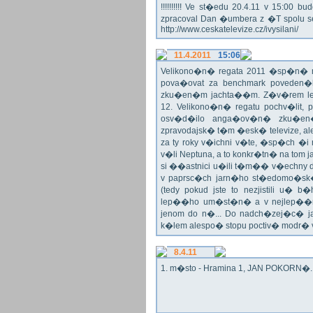
!!!!!!!!!! Ve st�edu 20.4.11 v 15:0
zpracoval Dan �umbera z �T spolu 
http://www.ceskatelevize.cz/ivysilani/
11.4.2011
15:06
Velikono�n� regata 2011 �sp�n� n
pova�ovat za benchmark poveden�
zku�en�m jachta��m. Z�v�rem le
12. Velikono�n� regatu pochv�lit, 
osv�d�ilo anga�ov�n� zku�en�c
zpravodajsk� t�m �esk� televize, a
za ty roky v�ichni v�te, �sp�ch �
v�li Neptuna, a to konkr�tn� na tom 
si ��astnici u�ili t�m�� v�echny dr
v paprsc�ch jarn�ho st�edomo�sk�ho
(tedy pokud jste to nezjistili u� 
lep��ho um�st�n� a v nejlep��
jenom do n�... Do nadch�zej�c� j
k�lem alespo� stopu poctiv� modr�
8.4.11
1. m�sto - Hramina 1, JAN POKORN�. G