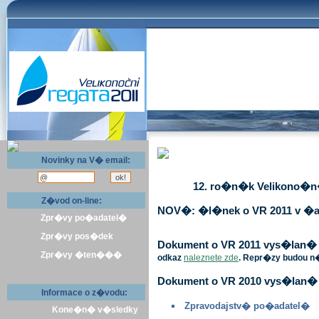
Novinky na V� email:
12. ro�n�k Velikono�n� 
Z�vod on-line:
NOV�: �l�nek o VR 2011 v �a
Zpr�vy po�adatel�
Zpr�vy pos�dek
Dokument o VR 2011 vys�lan� v 
Zpr�vy �ten���
odkaz
naleznete zde
. Repr�zy budou n
Dokument o VR 2010 vys�lan� 
Informace o z�vodu:
Zpravodajstv� po�adatel�
Kone�n� v�sledky