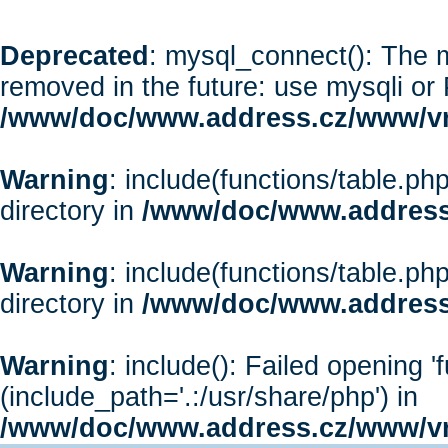
Deprecated
: mysql_connect(): The m
removed in the future: use mysqli or
/www/doc/www.address.cz/www/vr
Warning
: include(functions/table.php
directory in
/www/doc/www.address
Warning
: include(functions/table.php
directory in
/www/doc/www.address
Warning
: include(): Failed opening '
(include_path='.:/usr/share/php') in
/www/doc/www.address.cz/www/vr