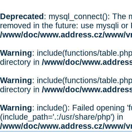
Deprecated
: mysql_connect(): The m
removed in the future: use mysqli or
/www/doc/www.address.cz/www/vr
Warning
: include(functions/table.php
directory in
/www/doc/www.address
Warning
: include(functions/table.php
directory in
/www/doc/www.address
Warning
: include(): Failed opening '
(include_path='.:/usr/share/php') in
/www/doc/www.address.cz/www/vr