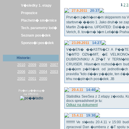
1
2
3
V�sledky 1. etapy
27.9.2011
20:37
Propozice
Prvn�m p�ihl�en�m skipperem na Veli
Plachetn� sm�rnice
startovn� ��slo 1. Jako druh� se z
Martin Zv��ina. UPDATED: Dal�� po�
Tech. parametry lod�
Verich, 8. tov�rn� t�m Leti�t� Praha 
Seznam pos�dek
Sponzo�i pos�dek
23.09.2011
14:27
V��EN� ��ASTN�CI A P��TEL
T�MTO OZN�MIT, �E VELIKON
Historie:
DUBROVNIKU A ZP�T V TERM�NU 
CRUISER. Hlavn�m rozhod��m bude o
2010
2009
2008
2007
p��jem p�ihl�ek od jednotliv�c
2006
2005
2004
2003
pravidla "kdo d��v p��jde, ten d�
2002
2001
2000
trhu ne�pln�ch pos�dek. JB
20.4.11
14:40
Po�et p��stup�
na VR2011:
Statistika SeeSea z 2.etapy z�vodu. K
docs spreadsheet je tu:
Odkaz na dokument
15.4.11
19:30
!!!!!!!!!! Ve st�edu 20.4.11 v 15:0
zpracoval Dan �umbera z �T spolu 