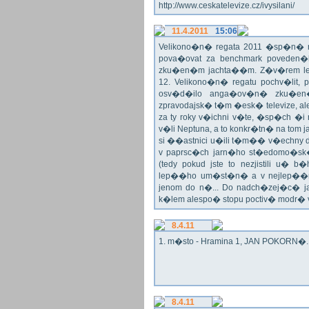
http://www.ceskatelevize.cz/ivysilani/
11.4.2011
15:06
Velikono�n� regata 2011 �sp�n� n
pova�ovat za benchmark poveden�
zku�en�m jachta��m. Z�v�rem le
12. Velikono�n� regatu pochv�lit, 
osv�d�ilo anga�ov�n� zku�en�c
zpravodajsk� t�m �esk� televize, a
za ty roky v�ichni v�te, �sp�ch �
v�li Neptuna, a to konkr�tn� na tom 
si ��astnici u�ili t�m�� v�echny dr
v paprsc�ch jarn�ho st�edomo�sk�ho
(tedy pokud jste to nezjistili u� 
lep��ho um�st�n� a v nejlep��
jenom do n�... Do nadch�zej�c� j
k�lem alespo� stopu poctiv� modr�
8.4.11
1. m�sto - Hramina 1, JAN POKORN�. G
8.4.11