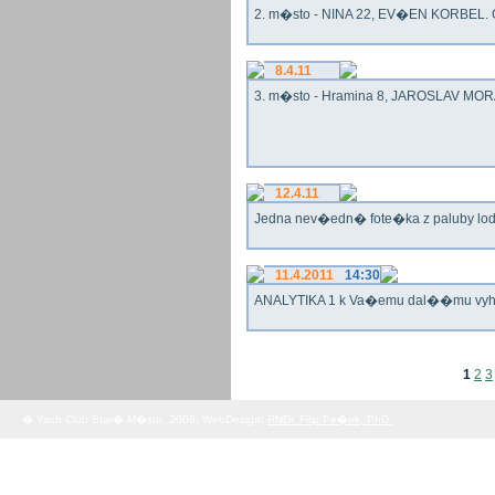
2. m�sto - NINA 22, EV�EN KORBEL. G
8.4.11
3. m�sto - Hramina 8, JAROSLAV MORA
12.4.11
Jedna nev�edn� fote�ka z paluby lo
11.4.2011
14:30
ANALYTIKA 1 k Va�emu dal��mu vy
1
2
3
� Yach Club Star� M�sto. 2008, WebDesign:
RNDr. Filip Pe�ek, PhD.