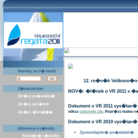
Novinky na V� email:
12. ro�n�k Velikono�n� 
Z�vod on-line:
NOV�: �l�nek o VR 2011 v �a
Zpr�vy po�adatel�
Zpr�vy pos�dek
Dokument o VR 2011 vys�lan� v 
odkaz
naleznete zde
. Repr�zy budou n
Zpr�vy �ten���
Dokument o VR 2010 vys�lan� 
Informace o z�vodu:
Zpravodajstv� po�adatel�
Kone�n� v�sledky