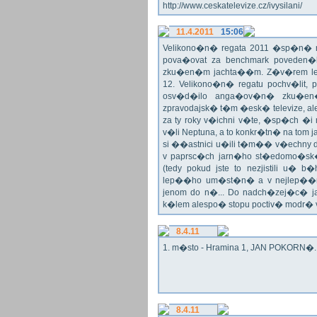
http://www.ceskatelevize.cz/ivysilani/
11.4.2011
15:06
Velikono�n� regata 2011 �sp�n� n
pova�ovat za benchmark poveden�
zku�en�m jachta��m. Z�v�rem le
12. Velikono�n� regatu pochv�lit, 
osv�d�ilo anga�ov�n� zku�en�c
zpravodajsk� t�m �esk� televize, a
za ty roky v�ichni v�te, �sp�ch �
v�li Neptuna, a to konkr�tn� na tom 
si ��astnici u�ili t�m�� v�echny dr
v paprsc�ch jarn�ho st�edomo�sk�ho
(tedy pokud jste to nezjistili u� 
lep��ho um�st�n� a v nejlep��
jenom do n�... Do nadch�zej�c� j
k�lem alespo� stopu poctiv� modr�
8.4.11
1. m�sto - Hramina 1, JAN POKORN�. G
8.4.11