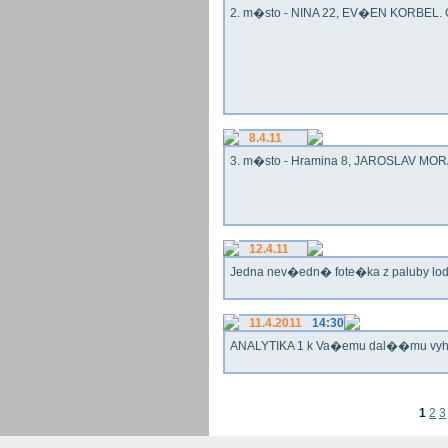
2. m�sto - NINA 22, EV�EN KORBEL. G
8.4.11
3. m�sto - Hramina 8, JAROSLAV MORA
12.4.11
Jedna nev�edn� fote�ka z paluby lo
11.4.2011
14:30
ANALYTIKA 1 k Va�emu dal��mu vy
1
2
3