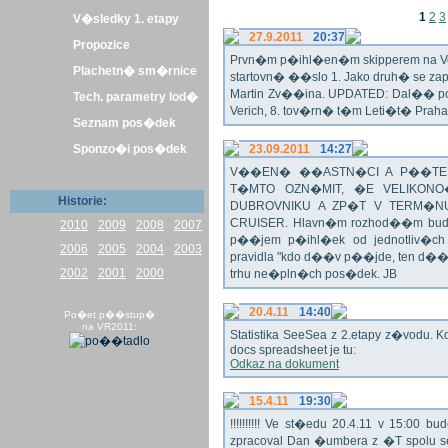
1
2
3
V�sledky 1. etapy
27.9.2011
20:37
Propozice
Prvn�m p�ihl�en�m skipperem na Veli
Plachetn� sm�rnice
startovn� ��slo 1. Jako druh� se z
Martin Zv��ina. UPDATED: Dal�� po�
Tech. parametry lod�
Verich, 8. tov�rn� t�m Leti�t� Praha 
Seznam pos�dek
Sponzo�i pos�dek
23.09.2011
14:27
V��EN� ��ASTN�CI A P��TEL
T�MTO OZN�MIT, �E VELIKON
Historie:
DUBROVNIKU A ZP�T V TERM�NU 
CRUISER. Hlavn�m rozhod��m bude o
2010
2009
2008
2007
p��jem p�ihl�ek od jednotliv�c
2006
2005
2004
2003
pravidla "kdo d��v p��jde, ten d�
2002
2001
2000
trhu ne�pln�ch pos�dek. JB
20.4.11
14:40
Po�et p��stup�
na VR2011:
Statistika SeeSea z 2.etapy z�vodu. K
docs spreadsheet je tu:
Odkaz na dokument
15.4.11
19:30
!!!!!!!!!! Ve st�edu 20.4.11 v 15:0
zpracoval Dan �umbera z �T spolu 