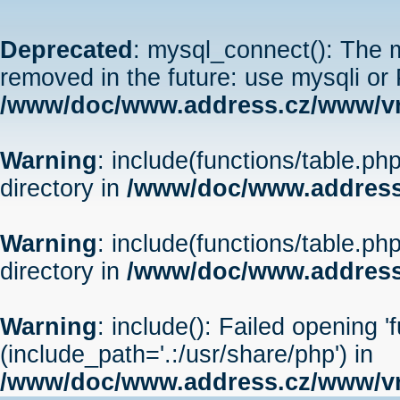
Deprecated
: mysql_connect(): The m
removed in the future: use mysqli or
/www/doc/www.address.cz/www/vr
Warning
: include(functions/table.php
directory in
/www/doc/www.address
Warning
: include(functions/table.php
directory in
/www/doc/www.address
Warning
: include(): Failed opening '
(include_path='.:/usr/share/php') in
/www/doc/www.address.cz/www/vr