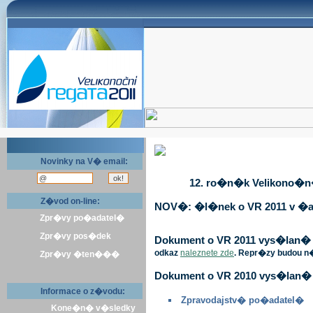
Novinky na V� email:
12. ro�n�k Velikono�n� 
Z�vod on-line:
NOV�: �l�nek o VR 2011 v �a
Zpr�vy po�adatel�
Zpr�vy pos�dek
Dokument o VR 2011 vys�lan� v 
odkaz
naleznete zde
. Repr�zy budou n
Zpr�vy �ten���
Dokument o VR 2010 vys�lan� 
Informace o z�vodu:
Zpravodajstv� po�adatel�
Kone�n� v�sledky