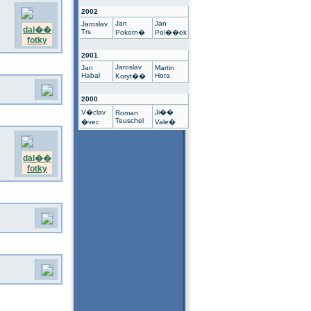
2002
Jan
Jan
Jaroslav
dal��
Trs
Pokorn�
Pol��ek
fotky
2001
Jaroslav
Jan
Martin
Habal
Hora
Koryt��
2000
V�clav
Ji��
Roman
Teuschel
�vec
Vale�
dal��
fotky