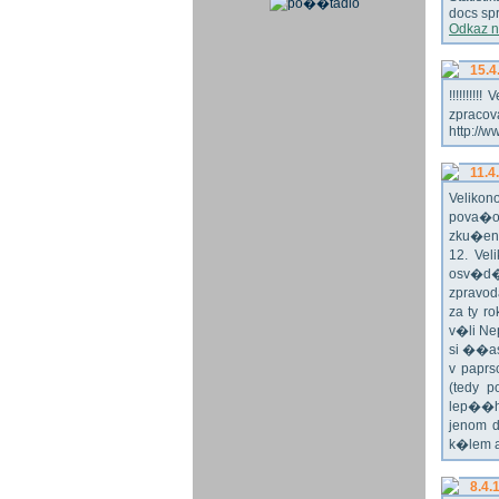
docs spr
Odkaz n
15.4
!!!!!!!
zpraco
http://w
11.4
Veliko
pova�o
zku�en
12. Vel
osv�d�
zpravod
za ty r
v�li Ne
si ��as
v paprs
(tedy p
lep��h
jenom 
k�lem 
8.4.