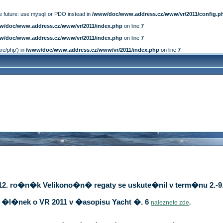
e future: use mysqli or PDO instead in
/www/doc/www.address.cz/www/vr/2011/config.p
w/doc/www.address.cz/www/vr/2011/index.php
on line
7
w/doc/www.address.cz/www/vr/2011/index.php
on line
7
are/php') in
/www/doc/www.address.cz/www/vr/2011/index.php
on line
7
12. ro�n�k Velikono�n� regaty se uskute�nil v term�nu 2.-9.
�l�nek o VR 2011 v �asopisu Yacht �. 6
naleznete zde
.