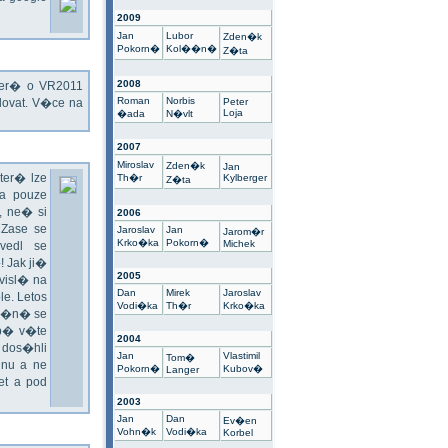
2009
Jan
Lubor
Zden�k
Pokorn�
Kol��n�
Z�ta
2008
kter� o VR2011
Roman
Norbis
ovat. V�ce na
Peter
Loja
�ada
N�vlt
2007
Miroslav
Zden�k
Jan
ter� lze
Th�r
Kylberger
Z�ta
a pouze
 ne� si
2006
 Zase se
Jaroslav
Jan
Jarom�r
Krko�ka
Pokorn�
Michek
vedl se
 Jak ji�
2005
visl� na
Dan
Mirek
Jaroslav
e. Letos
Vodi�ka
Th�r
Krko�ka
un�n� se
sp� v�te
2004
 dos�hli
Jan
Vlastimil
Tom�
nu a ne
Pokorn�
Kubov�
Langer
t a pod
2003
Jan
Dan
Ev�en
Vohn�k
Vodi�ka
Korbel