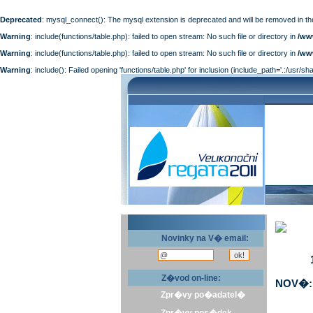
Deprecated
: mysql_connect(): The mysql extension is deprecated and will be removed in th
Warning
: include(functions/table.php): failed to open stream: No such file or directory in
/ww
Warning
: include(functions/table.php): failed to open stream: No such file or directory in
/ww
Warning
: include(): Failed opening 'functions/table.php' for inclusion (include_path='.:/usr/sh
Novinky na V� email:
Z�vod on-line:
NOV�: 
Zpr�vy po�adatel�