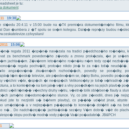
eadsheet je tu:
a dokument
.11
19:30
!!! Ve st�edu 20.4.11 v 15:00 bude na �T4 premi�ra dokument�rn�ho filmu, 
val Dan �umbera z �T spolu se sv�m kolegou. Dal�� repr�zy budou n�sled
ww.ceskatelevize.cz/ivysilani/
.2011
15:06
no�n� regata 2011 �sp�n� nav�zala na tradici p�edchoz�ho ro�n�ku, k
vat za benchmark poveden�ho z�vodu a znovu prok�zala, �e je ur�en
�m jachta��m. Z�v�rem leto�n�ho ro�n�ku n�m tedy op�t nezb�v�,
ikono�n� regatu pochv�lit, proto�e nikdo jin� to za n�s toti� neud�l�.
ilo anga�ov�n� zku�en�ch rozhod��ch, povedly se pos�dky, po
ajsk� t�m �esk� televize, ale p�edev��m se, d�ky Bohu, povedlo po�as�!
oky v�ichni v�te, �sp�ch �i ne�sp�ch Velikono�ky je toti� v�hradn� z�
ptuna, a to konkr�tn� na tom jak� v�tr a vlny pos�dk�m na jejich plavb� po�l
tnici u�ili t�m�� v�echny druhy v�tru, v�etn� tolik obl�ben� flauty a sl
c�ch jarn�ho st�edomo�sk�ho slunce. Vy, co jste z�vodili, dnes ji� nej
okud jste to nezjistili u� b�hem plavby), co p��t� ud�lat jinak, abyste
o um�st�n� a v nejlep��m p��pad� to kone�n� dot�hli a� na bed
do n�... Do nadch�zej�c� jachta�sk� sez�ny V�m dobr� v�tr do plache
alespo� stopu poctiv� modr� vody p�ej� Va�i po�adatel�. JB&PCH
11