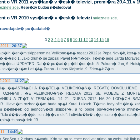
t o VR 2011 vys�lan� v �esk� televizi, premi�ra 20.4.11 v 1
leznete zde
. Repr�zy budou n�sledovat
nt o VR 2010 vys�lan� v �esk� televizi
naleznete zde
.
ravodajstv� po�adatel�
1
2
3
4
5
6
7
8
9
10
11
12
13
14
15
16
.2011
20:37
p�ihl�en�m skipperem na Velikono�n� regatu 2012 je Pepa Nov�k, kter� si t
n� ��slo 1. Jako druh� se zapsal Pavel N�m�cek. T�et� jede Jarda Morav
Zv��ina. UPDATED: Dal�� po�ad� p�ihl�en�ch: 5. Pokorn� Jan, 6. Heisig 
 8. tov�rn� t�m Leti�t� Praha - Lubos Klejsmid, 9. Zden�k Z�ta.
9.2011
14:27
� ��ASTN�CI A P��TEL� VELIKONO�N� REGATY, DOVOLUJEME 
 OZN�MIT, �E VELIKONO�N� REGATA 2012 SE POJEDE Z MURT
VNIKU A ZP�T V TERM�NU 14.-21. DUBNA 2012 NA 20 LOD�CH BAV
R. Hlavn�m rozhod��m bude op�t Karel Luksch. T�mto tedy ofici�ln� za
 p�ihl�ek od jednotliv�ch skipper�, a to podle osv�d�en�ho mlyn
a "kdo d��v p��jde, ten d��v mele". Individu�ln� z�jemce o ��ast nab�
�pln�ch pos�dek. JB
.11
14:40
ika SeeSea z 2.etapy z�vodu. Kdo se na to chce podivat primo na webu tak link 