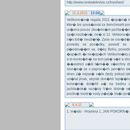
http://www.ceskatelevize.cz/ivysilani/
11.4.2011
15:06
Velikono�n� regata 2011 �sp�n� n
kter� lze pova�ovat za benchmark p
ur�ena pouze zku�en�m jachta��
op�t nezb�v�, ne� si 12. Velikono�n�
n�s toti� neud�l�. Zase se osv�
povedly se pos�dky, povedl se 
p�edev��m se, d�ky Bohu, povedlo 
�sp�ch �i ne�sp�ch Velikono�ky je
a to konkr�tn� na tom jak� v�tr a vl
��astnici u�ili t�m�� v�echny dru
slun�n� se v paprsc�ch jarn�ho st�
dnes ji� nejsp� v�te (tedy pokud jst
ud�lat jinak, abyste dos�hli lep
kone�n� dot�hli a� na bednu a
jachta�sk� sez�ny V�m dobr� v�t
poctiv� modr� vody p�ej� Va�i po
8.4.11
1. m�sto - Hramina 1, JAN POKORN�. G