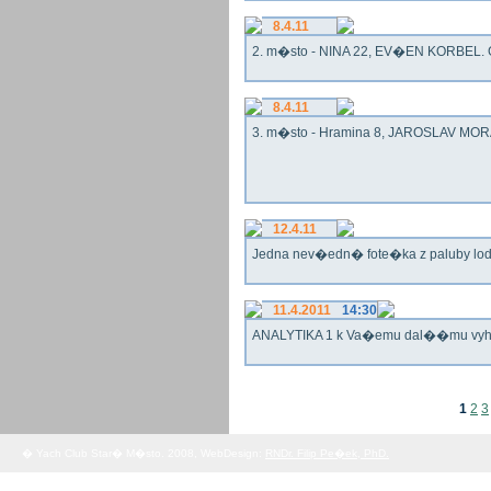
8.4.11
2. m�sto - NINA 22, EV�EN KORBEL. G
8.4.11
3. m�sto - Hramina 8, JAROSLAV MORA
12.4.11
Jedna nev�edn� fote�ka z paluby lo
11.4.2011
14:30
ANALYTIKA 1 k Va�emu dal��mu vy
1
2
3
� Yach Club Star� M�sto. 2008, WebDesign:
RNDr. Filip Pe�ek, PhD.