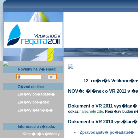
Novinky na V� email:
12. ro�n�k Velikono�n� 
Z�vod on-line:
NOV�: �l�nek o VR 2011 v �a
Zpr�vy po�adatel�
Zpr�vy pos�dek
Dokument o VR 2011 vys�lan� v 
Zpr�vy �ten���
odkaz
naleznete zde
. Repr�zy budou n
Dokument o VR 2010 vys�lan� 
Informace o z�vodu:
Zpravodajstv� po�adatel�
Kone�n� v�sledky