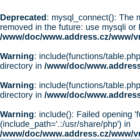
Deprecated
: mysql_connect(): The m
removed in the future: use mysqli or
/www/doc/www.address.cz/www/vr
Warning
: include(functions/table.php
directory in
/www/doc/www.address
Warning
: include(functions/table.php
directory in
/www/doc/www.address
Warning
: include(): Failed opening '
(include_path='.:/usr/share/php') in
/www/doc/www.address.cz/www/vr