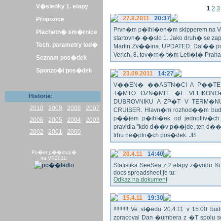
V�sledky 1. etapy
1
2
3
27.9.2011
20:37
Propozice
Prvn�m p�ihl�en�m skipperem na Veli
Plachetn� sm�rnice
startovn� ��slo 1. Jako druh� se z
Tech. parametry lod�
Martin Zv��ina. UPDATED: Dal�� po�
Verich, 8. tov�rn� t�m Leti�t� Praha 
Seznam pos�dek
Sponzo�i pos�dek
23.09.2011
14:27
V��EN� ��ASTN�CI A P��TEL
T�MTO OZN�MIT, �E VELIKON
Historie:
DUBROVNIKU A ZP�T V TERM�NU 
2010
2009
2008
2007
CRUISER. Hlavn�m rozhod��m bude o
p��jem p�ihl�ek od jednotliv�c
2006
2005
2004
2003
pravidla "kdo d��v p��jde, ten d�
2002
2001
2000
trhu ne�pln�ch pos�dek. JB
Po�et p��stup�
20.4.11
14:40
na VR2011:
Statistika SeeSea z 2.etapy z�vodu. K
docs spreadsheet je tu:
Odkaz na dokument
15.4.11
19:30
!!!!!!!!!! Ve st�edu 20.4.11 v 15:0
zpracoval Dan �umbera z �T spolu 