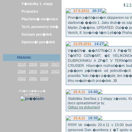
V�sledky 1. etapy
1
2
3
27.9.2011
20:37
Propozice
Prvn�m p�ihl�en�m skipperem na Veli
Plachetn� sm�rnice
startovn� ��slo 1. Jako druh� se z
Tech. parametry lod�
Martin Zv��ina. UPDATED: Dal�� po�
Verich, 8. tov�rn� t�m Leti�t� Praha 
Seznam pos�dek
Sponzo�i pos�dek
23.09.2011
14:27
V��EN� ��ASTN�CI A P��TEL
T�MTO OZN�MIT, �E VELIKON
Historie:
DUBROVNIKU A ZP�T V TERM�NU 
2010
2009
2008
2007
CRUISER. Hlavn�m rozhod��m bude o
p��jem p�ihl�ek od jednotliv�c
2006
2005
2004
2003
pravidla "kdo d��v p��jde, ten d�
2002
2001
2000
trhu ne�pln�ch pos�dek. JB
Po�et p��stup�
20.4.11
14:40
na VR2011:
Statistika SeeSea z 2.etapy z�vodu. K
docs spreadsheet je tu:
Odkaz na dokument
15.4.11
19:30
!!!!!!!!!! Ve st�edu 20.4.11 v 15:0
zpracoval Dan �umbera z �T spolu 