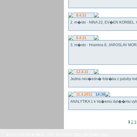
8.4.11
2. m�sto - NINA 22, EV�EN KORBEL. G
8.4.11
3. m�sto - Hramina 8, JAROSLAV MORA
12.4.11
Jedna nev�edn� fote�ka z paluby lo
11.4.2011
14:30
ANALYTIKA 1 k Va�emu dal��mu vy
1
2
3
� Yach Club Star� M�sto. 2008, WebDesign:
RNDr. Filip Pe�ek, PhD.