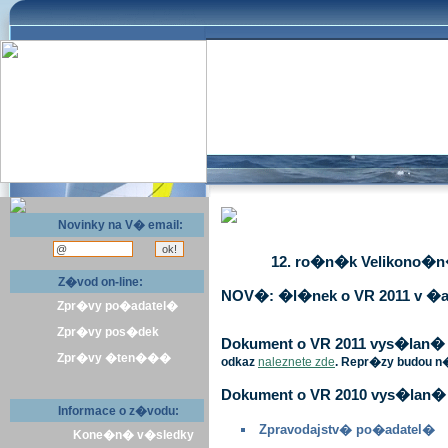
Novinky na V� email:
12. ro�n�k Velikono�n� 
Z�vod on-line:
NOV�: �l�nek o VR 2011 v �a
Zpr�vy po�adatel�
Zpr�vy pos�dek
Dokument o VR 2011 vys�lan� v 
Zpr�vy �ten���
odkaz
naleznete zde
. Repr�zy budou n
Dokument o VR 2010 vys�lan� 
Informace o z�vodu:
Zpravodajstv� po�adatel�
Kone�n� v�sledky