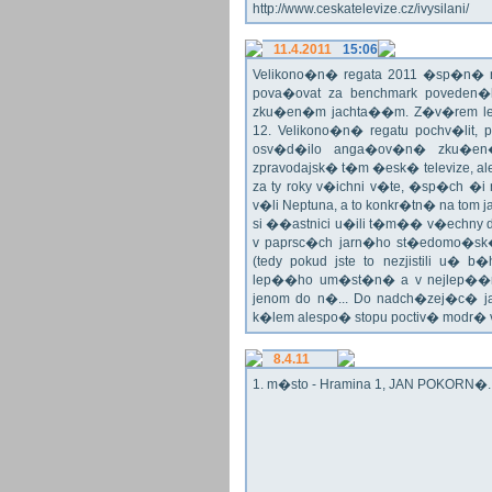
http://www.ceskatelevize.cz/ivysilani/
11.4.2011
15:06
Velikono�n� regata 2011 �sp�n� n
pova�ovat za benchmark poveden�
zku�en�m jachta��m. Z�v�rem le
12. Velikono�n� regatu pochv�lit, 
osv�d�ilo anga�ov�n� zku�en�c
zpravodajsk� t�m �esk� televize, a
za ty roky v�ichni v�te, �sp�ch �
v�li Neptuna, a to konkr�tn� na tom 
si ��astnici u�ili t�m�� v�echny dr
v paprsc�ch jarn�ho st�edomo�sk�ho
(tedy pokud jste to nezjistili u� 
lep��ho um�st�n� a v nejlep��
jenom do n�... Do nadch�zej�c� j
k�lem alespo� stopu poctiv� modr�
8.4.11
1. m�sto - Hramina 1, JAN POKORN�. G