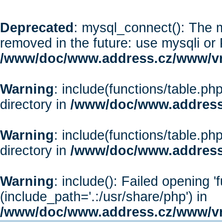
Deprecated
: mysql_connect(): The m
removed in the future: use mysqli or
/www/doc/www.address.cz/www/vr
Warning
: include(functions/table.php
directory in
/www/doc/www.address
Warning
: include(functions/table.php
directory in
/www/doc/www.address
Warning
: include(): Failed opening '
(include_path='.:/usr/share/php') in
/www/doc/www.address.cz/www/vr