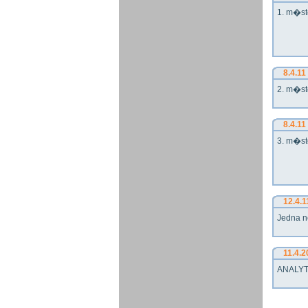
1. m�st
8.4.11
2. m�st
8.4.11
3. m�st
12.4.1
Jedna n
11.4.2
ANALYT