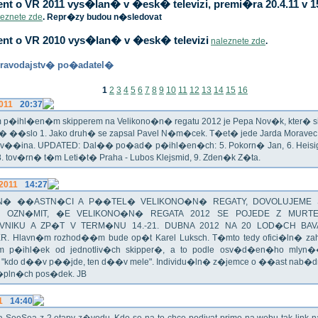
t o VR 2011 vys�lan� v �esk� televizi, premi�ra 20.4.11 v 1
leznete zde
. Repr�zy budou n�sledovat
nt o VR 2010 vys�lan� v �esk� televizi
naleznete zde
.
ravodajstv� po�adatel�
1
2
3
4
5
6
7
8
9
10
11
12
13
14
15
16
011
20:37
p�ihl�en�m skipperem na Velikono�n� regatu 2012 je Pepa Nov�k, kter� si t
n� ��slo 1. Jako druh� se zapsal Pavel N�m�cek. T�et� jede Jarda Morav
Zv��ina. UPDATED: Dal�� po�ad� p�ihl�en�ch: 5. Pokorn� Jan, 6. Heisig 
 8. tov�rn� t�m Leti�t� Praha - Lubos Klejsmid, 9. Zden�k Z�ta.
.2011
14:27
� ��ASTN�CI A P��TEL� VELIKONO�N� REGATY, DOVOLUJEME 
 OZN�MIT, �E VELIKONO�N� REGATA 2012 SE POJEDE Z MURT
VNIKU A ZP�T V TERM�NU 14.-21. DUBNA 2012 NA 20 LOD�CH BAV
R. Hlavn�m rozhod��m bude op�t Karel Luksch. T�mto tedy ofici�ln� za
 p�ihl�ek od jednotliv�ch skipper�, a to podle osv�d�en�ho mlyn
a "kdo d��v p��jde, ten d��v mele". Individu�ln� z�jemce o ��ast nab�
�pln�ch pos�dek. JB
1
14:40