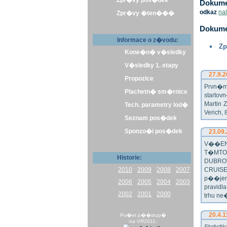
Zpr�vy pos�dek
Dokumen
odkaz
na
Zpr�vy �ten���
Dokume
Informace o z�vodu:
Zp
Kone�n� v�sledky
V�sledky 1. etapy
27.9.2
Propozice
Prvn�m 
Plachetn� sm�rnice
startov
Martin 
Tech. parametry lod�
Verich,
Seznam pos�dek
Sponzo�i pos�dek
23.09
V��EN
T�MTO
Historie:
DUBRO
2010
2009
2008
2007
CRUISE
p��jem
2006
2005
2004
2003
pravidl
2002
2001
2000
trhu ne
20.4.1
Po�et p��stup�
na VR2011: