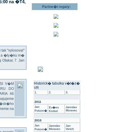
5:00 na �T4,
Partne�i regaty:
ak "vylosoval"
ec a �ty�ku m�
Otakar, 7. Jan
Historick� tabulka v�t�z�
SI V�M
VR
ERU DO
1.
2.
3.
ARIA 46
hajujeme
2011
��sk�ho
Jan
Jaroslav
Ev�en
dneme na
Moravec
Pokorn�
Korbel
2010
Jan
Jaroslav
Jan
Moravec
Verich
Pokorn�