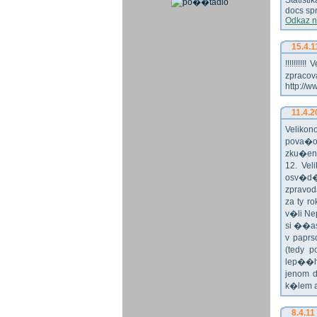
Statist
docs spr
Odkaz n
15.4.1
!!!!!!!
zpraco
http://w
11.4.2
Veliko
pova�o
zku�en
12. Vel
osv�d�
zpravod
za ty r
v�li Ne
si ��as
v paprs
(tedy p
lep��h
jenom 
k�lem 
8.4.11