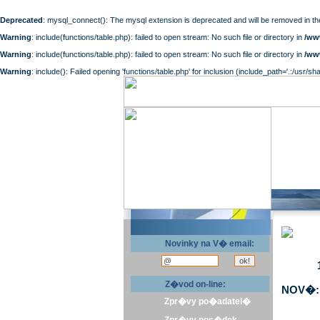
Deprecated
: mysql_connect(): The mysql extension is deprecated and will be removed in th
Warning
: include(functions/table.php): failed to open stream: No such file or directory in
/ww
Warning
: include(functions/table.php): failed to open stream: No such file or directory in
/ww
Warning
: include(): Failed opening 'functions/table.php' for inclusion (include_path='.:/usr/sh
Novinky na V� email:
Z�vod on-line:
NOV�: 
Zpr�vy po�adatel�