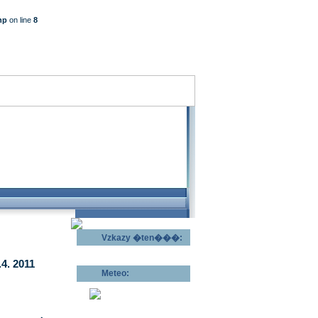
hp
on line
8
Vzkazy �ten���:
Odeslat vzkaz >>
4. 2011
Meteo:
Pov�trnostn�
p�edpov�d >>