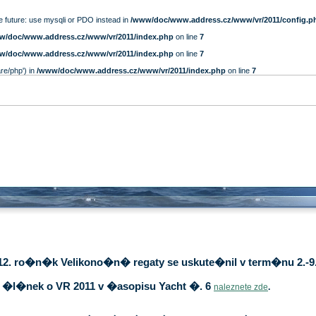
e future: use mysqli or PDO instead in
/www/doc/www.address.cz/www/vr/2011/config.p
w/doc/www.address.cz/www/vr/2011/index.php
on line
7
w/doc/www.address.cz/www/vr/2011/index.php
on line
7
are/php') in
/www/doc/www.address.cz/www/vr/2011/index.php
on line
7
12. ro�n�k Velikono�n� regaty se uskute�nil v term�nu 2.-9.
�l�nek o VR 2011 v �asopisu Yacht �. 6
naleznete zde
.