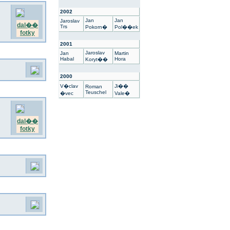
2002
Jan
Jan
Jaroslav
dal��
Trs
Pokorn�
Pol��ek
fotky
2001
Jaroslav
Jan
Martin
Habal
Hora
Koryt��
2000
V�clav
Ji��
Roman
Teuschel
�vec
Vale�
dal��
fotky