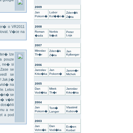
na google
2009
Jan
Lubor
Zden�k
Pokorn�
Kol��n�
Z�ta
kter� o VR2011
2008
ovat. V�ce na
Roman
Norbis
Peter
Loja
�ada
N�vlt
2007
Miroslav
Zden�k
Jan
ter� lze
Th�r
Kylberger
Z�ta
a pouze
 ne� si
2006
 Zase se
Jaroslav
Jan
Jarom�r
Krko�ka
Pokorn�
vedl se
Michek
 Jak ji�
2005
visl� na
Dan
Mirek
Jaroslav
e. Letos
Vodi�ka
Th�r
Krko�ka
un�n� se
sp� v�te
2004
 dos�hli
Jan
Vlastimil
Tom�
nu a ne
Pokorn�
Kubov�
Langer
t a pod
2003
Jan
Dan
Ev�en
Vohn�k
Vodi�ka
Korbel