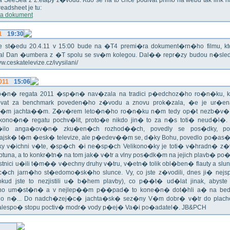
ika SeeSea z 2.etapy z�vodu. Kdo se na to chce podivat primo na webu tak link 
eadsheet je tu:
a dokument
1
19:30
!!! Ve st�edu 20.4.11 v 15:00 bude na �T4 premi�ra dokument�rn�ho filmu, 
val Dan �umbera z �T spolu se sv�m kolegou. Dal�� repr�zy budou n�sled
ww.ceskatelevize.cz/ivysilani/
011
15:06
no�n� regata 2011 �sp�n� nav�zala na tradici p�edchoz�ho ro�n�ku, k
vat za benchmark poveden�ho z�vodu a znovu prok�zala, �e je ur�en
�m jachta��m. Z�v�rem leto�n�ho ro�n�ku n�m tedy op�t nezb�v�,
ikono�n� regatu pochv�lit, proto�e nikdo jin� to za n�s toti� neud�l�.
ilo anga�ov�n� zku�en�ch rozhod��ch, povedly se pos�dky, po
ajsk� t�m �esk� televize, ale p�edev��m se, d�ky Bohu, povedlo po�as�!
oky v�ichni v�te, �sp�ch �i ne�sp�ch Velikono�ky je toti� v�hradn� z�
ptuna, a to konkr�tn� na tom jak� v�tr a vlny pos�dk�m na jejich plavb� po�l
tnici u�ili t�m�� v�echny druhy v�tru, v�etn� tolik obl�ben� flauty a sl
c�ch jarn�ho st�edomo�sk�ho slunce. Vy, co jste z�vodili, dnes ji� nej
okud jste to nezjistili u� b�hem plavby), co p��t� ud�lat jinak, abyste
o um�st�n� a v nejlep��m p��pad� to kone�n� dot�hli a� na bed
do n�... Do nadch�zej�c� jachta�sk� sez�ny V�m dobr� v�tr do plache
alespo� stopu poctiv� modr� vody p�ej� Va�i po�adatel�. JB&PCH