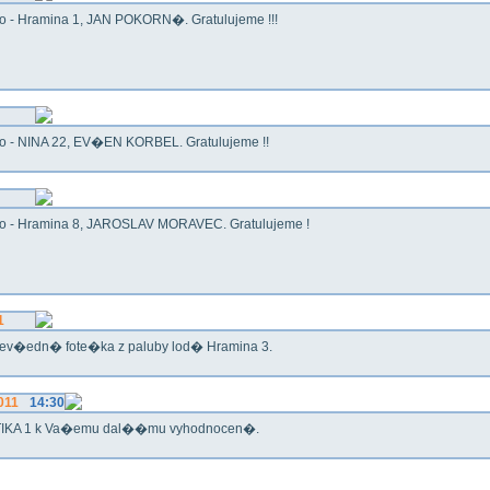
o - Hramina 1, JAN POKORN�. Gratulujeme !!!
o - NINA 22, EV�EN KORBEL. Gratulujeme !!
o - Hramina 8, JAROSLAV MORAVEC. Gratulujeme !
1
ev�edn� fote�ka z paluby lod� Hramina 3.
011
14:30
IKA 1 k Va�emu dal��mu vyhodnocen�.