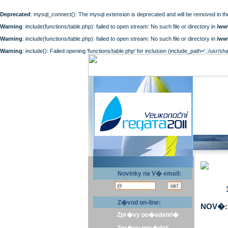
Deprecated
: mysql_connect(): The mysql extension is deprecated and will be removed in th
Warning
: include(functions/table.php): failed to open stream: No such file or directory in
/ww
Warning
: include(functions/table.php): failed to open stream: No such file or directory in
/ww
Warning
: include(): Failed opening 'functions/table.php' for inclusion (include_path='.:/usr/sh
Novinky na V� email:
Z�vod on-line:
NOV�: 
Zpr�vy po�adatel�