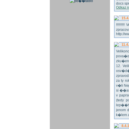
docs spr
Odkaz n
15.4
!!!!!!!
zpraco
http://w
11.4
Veliko
pova�o
zku�en
12. Vel
osv�d�
zpravod
za ty r
v�li Ne
si ��as
v paprs
(tedy p
lep��h
jenom 
k�lem 
8.4.