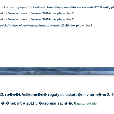
e future: use mysqli or PDO instead in
/www/doc/www.address.cz/www/vr/2011/config.p
w/doc/www.address.cz/www/vr/2011/index.php
on line
7
w/doc/www.address.cz/www/vr/2011/index.php
on line
7
are/php') in
/www/doc/www.address.cz/www/vr/2011/index.php
on line
7
12. ro�n�k Velikono�n� regaty se uskute�nil v term�nu 2.-9.
�l�nek o VR 2011 v �asopisu Yacht �. 6
naleznete zde
.