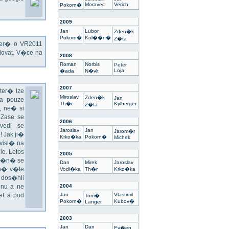
Moravec
Verich
Pokorn�
2009
Jan
Lubor
Zden�k
Pokorn�
Kol��n�
Z�ta
kter� o VR2011
ovat. V�ce na
2008
Roman
Norbis
Peter
Loja
�ada
N�vlt
2007
ter� lze
Miroslav
Zden�k
Jan
a pouze
Th�r
Kylberger
Z�ta
 ne� si
 Zase se
2006
vedl se
Jaroslav
Jan
Jarom�r
 Jak ji�
Krko�ka
Pokorn�
Michek
visl� na
e. Letos
2005
un�n� se
Dan
Mirek
Jaroslav
sp� v�te
Vodi�ka
Th�r
Krko�ka
 dos�hli
nu a ne
2004
t a pod
Jan
Vlastimil
Tom�
Pokorn�
Kubov�
Langer
2003
Jan
Dan
Ev�en