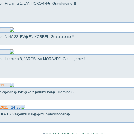
o - Hramina 1, JAN POKORN�. Gratulujeme !!!
11
o - NINA 22, EV�EN KORBEL. Gratulujeme !!
11
o - Hramina 8, JAROSLAV MORAVEC. Gratulujeme !
.11
ev�edn� fote�ka z paluby lod� Hramina 3.
.2011
14:30
IKA 1 k Va�emu dal��mu vyhodnocen�.