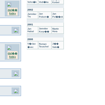
Vohn�k
Vodi�ka
Korbel
dal��
2002
fotky
Jan
Jan
Jaroslav
Trs
Pokorn�
Pol��ek
2001
Jaroslav
Jan
Martin
Habal
Hora
Koryt��
2000
V�clav
Ji��
Roman
Teuschel
�vec
Vale�
dal��
fotky