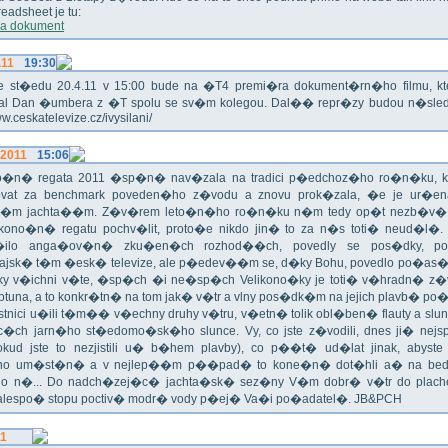
eadsheet je tu:
a dokument
.11
19:30
!!! Ve st�edu 20.4.11 v 15:00 bude na �T4 premi�ra dokument�rn�ho filmu, 
val Dan �umbera z �T spolu se sv�m kolegou. Dal�� repr�zy budou n�sled
ww.ceskatelevize.cz/ivysilani/
.2011
15:06
no�n� regata 2011 �sp�n� nav�zala na tradici p�edchoz�ho ro�n�ku, k
vat za benchmark poveden�ho z�vodu a znovu prok�zala, �e je ur�en
�m jachta��m. Z�v�rem leto�n�ho ro�n�ku n�m tedy op�t nezb�v�,
ikono�n� regatu pochv�lit, proto�e nikdo jin� to za n�s toti� neud�l�.
ilo anga�ov�n� zku�en�ch rozhod��ch, povedly se pos�dky, po
ajsk� t�m �esk� televize, ale p�edev��m se, d�ky Bohu, povedlo po�as�!
oky v�ichni v�te, �sp�ch �i ne�sp�ch Velikono�ky je toti� v�hradn� z�
ptuna, a to konkr�tn� na tom jak� v�tr a vlny pos�dk�m na jejich plavb� po�l
tnici u�ili t�m�� v�echny druhy v�tru, v�etn� tolik obl�ben� flauty a sl
c�ch jarn�ho st�edomo�sk�ho slunce. Vy, co jste z�vodili, dnes ji� nej
okud jste to nezjistili u� b�hem plavby), co p��t� ud�lat jinak, abyste
o um�st�n� a v nejlep��m p��pad� to kone�n� dot�hli a� na bed
do n�... Do nadch�zej�c� jachta�sk� sez�ny V�m dobr� v�tr do plache
alespo� stopu poctiv� modr� vody p�ej� Va�i po�adatel�. JB&PCH
11