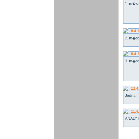
1. m�st
8.4.
2. m�st
8.4.
3. m�st
12.4
Jedna n
11.4
ANALYT