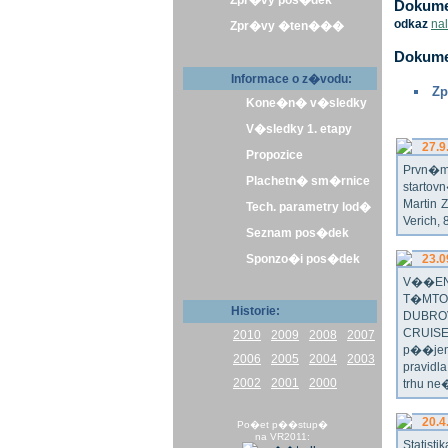
Zpr�vy pos�dek
Dokumen
odkaz
na
Zpr�vy �ten���
Dokume
Informace o z�vodu:
Zp
Kone�n� v�sledky
V�sledky 1. etapy
27.9
Propozice
Prvn�m 
Plachetn� sm�rnice
startov
Martin 
Tech. parametry lod�
Verich,
Seznam pos�dek
Sponzo�i pos�dek
23.0
V��EN
T�MTO
Historie:
DUBRO
CRUISE
2010
2009
2008
2007
p��jem
2006
2005
2004
2003
pravidl
2002
2001
2000
trhu ne
20.4
Po�et p��stup�
na VR2011:
Statist