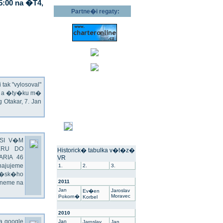
5:00 na �T4,
Partne�i regaty:
ak "vylosoval"
ec a �ty�ku m�
Otakar, 7. Jan
SI V�M
ERU DO
Historick� tabulka v�t�z�
ARIA 46
VR
hajujeme
1.
2.
3.
��sk�ho
2011
dneme na
Jan
Jaroslav
Ev�en
Moravec
Pokorn�
Korbel
2010
na google
Jan
Jaroslav
Jan