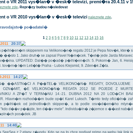
t o VR 2011 vys�lan� v �esk� televizi, premi�ra 20.4.11 v 1
leznete zde
. Repr�zy budou n�sledovat
nt o VR 2010 vys�lan� v �esk� televizi
naleznete zde
.
ravodajstv� po�adatel�
1
2
3
4
5
6
7
8
9
10
11
12
13
14
15
16
.2011
20:37
p�ihl�en�m skipperem na Velikono�n� regatu 2012 je Pepa Nov�k, kter� si t
n� ��slo 1. Jako druh� se zapsal Pavel N�m�cek. T�et� jede Jarda Morav
Zv��ina. UPDATED: Dal�� po�ad� p�ihl�en�ch: 5. Pokorn� Jan, 6. Heisig 
 8. tov�rn� t�m Leti�t� Praha - Lubos Klejsmid, 9. Zden�k Z�ta.
9.2011
14:27
� ��ASTN�CI A P��TEL� VELIKONO�N� REGATY, DOVOLUJEME 
 OZN�MIT, �E VELIKONO�N� REGATA 2012 SE POJEDE Z MURT
VNIKU A ZP�T V TERM�NU 14.-21. DUBNA 2012 NA 20 LOD�CH BAV
R. Hlavn�m rozhod��m bude op�t Karel Luksch. T�mto tedy ofici�ln� za
 p�ihl�ek od jednotliv�ch skipper�, a to podle osv�d�en�ho mlyn
a "kdo d��v p��jde, ten d��v mele". Individu�ln� z�jemce o ��ast nab�
�pln�ch pos�dek. JB
.11
14:40
ika SeeSea z 2.etapy z�vodu. Kdo se na to chce podivat primo na webu tak link 