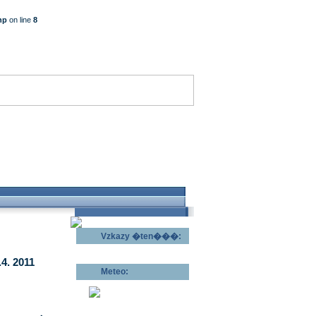
hp
on line
8
Vzkazy �ten���:
Odeslat vzkaz >>
4. 2011
Meteo:
Pov�trnostn�
p�edpov�d >>