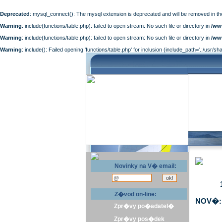
Deprecated
: mysql_connect(): The mysql extension is deprecated and will be removed in th
Warning
: include(functions/table.php): failed to open stream: No such file or directory in
/ww
Warning
: include(functions/table.php): failed to open stream: No such file or directory in
/ww
Warning
: include(): Failed opening 'functions/table.php' for inclusion (include_path='.:/usr/sh
Novinky na V� email:
Z�vod on-line:
NOV�: 
Zpr�vy po�adatel�
Zpr�vy pos�dek