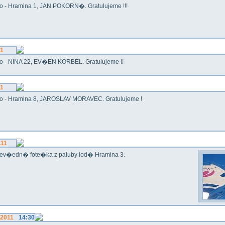
o - Hramina 1, JAN POKORN�. Gratulujeme !!!
11
o - NINA 22, EV�EN KORBEL. Gratulujeme !!
11
o - Hramina 8, JAROSLAV MORAVEC. Gratulujeme !
.11
ev�edn� fote�ka z paluby lod� Hramina 3.
.2011
14:30