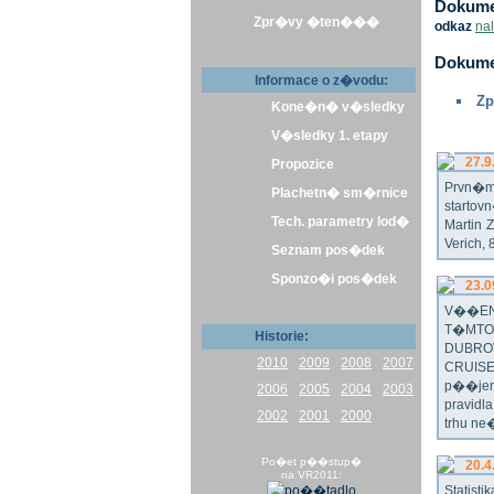
Dokumen
Zpr�vy �ten���
odkaz
na
Dokume
Informace o z�vodu:
Zp
Kone�n� v�sledky
V�sledky 1. etapy
27.9
Propozice
Prvn�m 
Plachetn� sm�rnice
startov
Tech. parametry lod�
Martin 
Verich,
Seznam pos�dek
Sponzo�i pos�dek
23.0
V��EN
T�MTO
Historie:
DUBRO
2010
2009
2008
2007
CRUISE
p��jem
2006
2005
2004
2003
pravidl
2002
2001
2000
trhu ne
Po�et p��stup�
20.4
na VR2011:
Statist