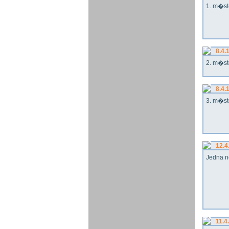
1. m�st
8.4.
2. m�st
8.4.
3. m�st
12.4
Jedna n
11.4