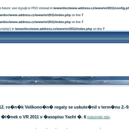
e future: use mysqli or PDO instead in
/www/doc/www.address.cz/www/vr/2011/config.p
w/doc/www.address.cz/www/vr/2011/index.php
on line
7
w/doc/www.address.cz/www/vr/2011/index.php
on line
7
are/php') in
/www/doc/www.address.cz/www/vr/2011/index.php
on line
7
12. ro�n�k Velikono�n� regaty se uskute�nil v term�nu 2.-9.
�l�nek o VR 2011 v �asopisu Yacht �. 6
naleznete zde
.