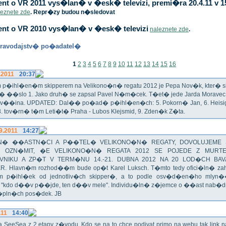
t o VR 2011 vys�lan� v �esk� televizi, premi�ra 20.4.11 v 1
leznete zde
. Repr�zy budou n�sledovat
nt o VR 2010 vys�lan� v �esk� televizi
naleznete zde
.
ravodajstv� po�adatel�
1
2
3
4
5
6
7
8
9
10
11
12
13
14
15
16
.2011
20:37
p�ihl�en�m skipperem na Velikono�n� regatu 2012 je Pepa Nov�k, kter� si t
n� ��slo 1. Jako druh� se zapsal Pavel N�m�cek. T�et� jede Jarda Morav
Zv��ina. UPDATED: Dal�� po�ad� p�ihl�en�ch: 5. Pokorn� Jan, 6. Heisig 
 8. tov�rn� t�m Leti�t� Praha - Lubos Klejsmid, 9. Zden�k Z�ta.
9.2011
14:27
� ��ASTN�CI A P��TEL� VELIKONO�N� REGATY, DOVOLUJEME 
 OZN�MIT, �E VELIKONO�N� REGATA 2012 SE POJEDE Z MURT
VNIKU A ZP�T V TERM�NU 14.-21. DUBNA 2012 NA 20 LOD�CH BAV
R. Hlavn�m rozhod��m bude op�t Karel Luksch. T�mto tedy ofici�ln� za
 p�ihl�ek od jednotliv�ch skipper�, a to podle osv�d�en�ho mlyn
a "kdo d��v p��jde, ten d��v mele". Individu�ln� z�jemce o ��ast nab�
�pln�ch pos�dek. JB
.11
14:40
ika SeeSea z 2.etapy z�vodu. Kdo se na to chce podivat primo na webu tak link 