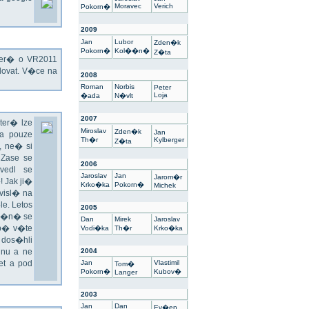
Moravec
Verich
Pokorn�
2009
Jan
Lubor
Zden�k
Pokorn�
Kol��n�
Z�ta
kter� o VR2011
ovat. V�ce na
2008
Roman
Norbis
Peter
Loja
�ada
N�vlt
2007
ter� lze
Miroslav
Zden�k
Jan
a pouze
Th�r
Kylberger
Z�ta
 ne� si
 Zase se
2006
vedl se
Jaroslav
Jan
Jarom�r
 Jak ji�
Krko�ka
Pokorn�
Michek
visl� na
e. Letos
2005
un�n� se
Dan
Mirek
Jaroslav
sp� v�te
Vodi�ka
Th�r
Krko�ka
 dos�hli
nu a ne
2004
t a pod
Jan
Vlastimil
Tom�
Pokorn�
Kubov�
Langer
2003
Jan
Dan
Ev�en