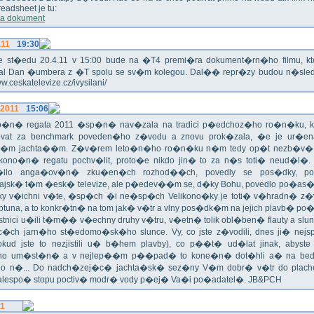
eadsheet je tu:
a dokument
.11
19:30
!!! Ve st�edu 20.4.11 v 15:00 bude na �T4 premi�ra dokument�rn�ho filmu, 
val Dan �umbera z �T spolu se sv�m kolegou. Dal�� repr�zy budou n�sled
ww.ceskatelevize.cz/ivysilani/
.2011
15:06
no�n� regata 2011 �sp�n� nav�zala na tradici p�edchoz�ho ro�n�ku, k
vat za benchmark poveden�ho z�vodu a znovu prok�zala, �e je ur�en
�m jachta��m. Z�v�rem leto�n�ho ro�n�ku n�m tedy op�t nezb�v�,
ikono�n� regatu pochv�lit, proto�e nikdo jin� to za n�s toti� neud�l�.
ilo anga�ov�n� zku�en�ch rozhod��ch, povedly se pos�dky, po
ajsk� t�m �esk� televize, ale p�edev��m se, d�ky Bohu, povedlo po�as�!
oky v�ichni v�te, �sp�ch �i ne�sp�ch Velikono�ky je toti� v�hradn� z�
ptuna, a to konkr�tn� na tom jak� v�tr a vlny pos�dk�m na jejich plavb� po�l
tnici u�ili t�m�� v�echny druhy v�tru, v�etn� tolik obl�ben� flauty a sl
c�ch jarn�ho st�edomo�sk�ho slunce. Vy, co jste z�vodili, dnes ji� nej
okud jste to nezjistili u� b�hem plavby), co p��t� ud�lat jinak, abyste
o um�st�n� a v nejlep��m p��pad� to kone�n� dot�hli a� na bed
do n�... Do nadch�zej�c� jachta�sk� sez�ny V�m dobr� v�tr do plache
alespo� stopu poctiv� modr� vody p�ej� Va�i po�adatel�. JB&PCH
11