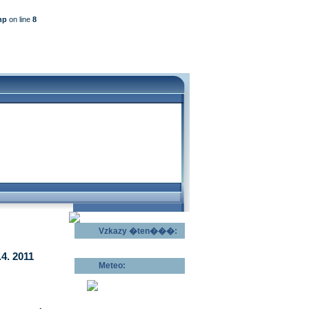
hp
on line
8
Vzkazy �ten���:
Odeslat vzkaz >>
4. 2011
Meteo:
Pov�trnostn�
p�edpov�d >>