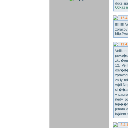
docs spr
Odkaz n
15.4
!!!!!!!
zpraco
http://w
11.4
Veliko
pova�o
zku�en
12. Vel
osv�d�
zpravod
za ty r
v�li Ne
si ��as
v paprs
(tedy p
lep��h
jenom 
k�lem 
8.4.