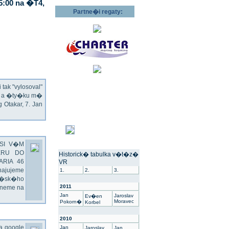
5:00 na �T4,
Partne�i regaty:
ak "vylosoval"
ec a �ty�ku m�
Otakar, 7. Jan
SI V�M
ERU DO
Historick� tabulka v�t�z�
ARIA 46
VR
hajujeme
1.
2.
3.
��sk�ho
2011
dneme na
Jan
Jaroslav
Ev�en
Moravec
Pokorn�
Korbel
2010
na google
Jan
Jaroslav
Jan