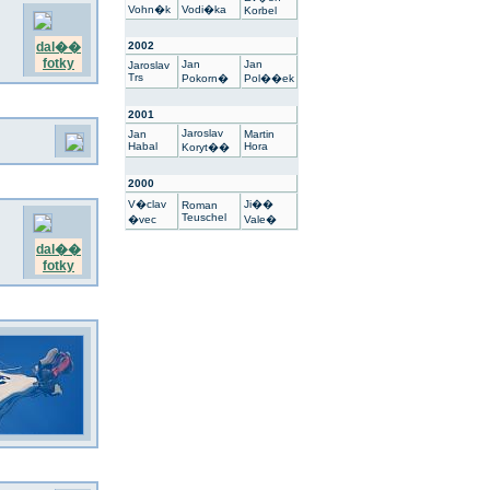
Vohn�k
Vodi�ka
Korbel
dal��
2002
fotky
Jan
Jan
Jaroslav
Trs
Pokorn�
Pol��ek
2001
Jaroslav
Jan
Martin
Habal
Hora
Koryt��
2000
V�clav
Ji��
Roman
Teuschel
�vec
Vale�
dal��
fotky