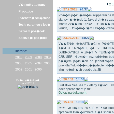
1
2
3
V�sledky 1. etapy
27.9.2011
20:37
Propozice
Prvn�m p�ihl�en�m skipperem na Veli
Plachetn� sm�rnice
startovn� ��slo 1. Jako druh� se z
Martin Zv��ina. UPDATED: Dal�� po�
Tech. parametry lod�
Verich, 8. tov�rn� t�m Leti�t� Praha 
Seznam pos�dek
Sponzo�i pos�dek
23.09.2011
14:27
V��EN� ��ASTN�CI A P��TEL
T�MTO OZN�MIT, �E VELIKON
Historie:
DUBROVNIKU A ZP�T V TERM�NU 
CRUISER. Hlavn�m rozhod��m bude o
2010
2009
2008
2007
p��jem p�ihl�ek od jednotliv�c
2006
2005
2004
2003
pravidla "kdo d��v p��jde, ten d�
2002
2001
2000
trhu ne�pln�ch pos�dek. JB
20.4.11
14:40
Po�et p��stup�
na VR2011:
Statistika SeeSea z 2.etapy z�vodu. K
docs spreadsheet je tu:
Odkaz na dokument
15.4.11
19:30
!!!!!!!!!! Ve st�edu 20.4.11 v 15:0
zpracoval Dan �umbera z �T spolu 