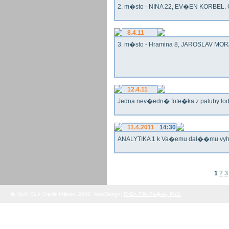
2. m�sto - NINA 22, EV�EN KORBEL. G
8.4.11
3. m�sto - Hramina 8, JAROSLAV MORA
12.4.11
Jedna nev�edn� fote�ka z paluby lo
11.4.2011
14:30
ANALYTIKA 1 k Va�emu dal��mu vy
1
2
3
� Yach Club Star� M�sto. 2008, WebDesign:
RNDr. Filip Pe�ek, PhD.