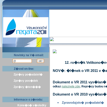
Novinky na V� email:
12. ro�n�k Velikono�n� 
Z�vod on-line:
NOV�: �l�nek o VR 2011 v �a
Zpr�vy po�adatel�
Zpr�vy pos�dek
Dokument o VR 2011 vys�lan� v 
odkaz
naleznete zde
. Repr�zy budou n
Zpr�vy �ten���
Dokument o VR 2010 vys�lan� 
Informace o z�vodu:
Zpravodajstv� po�adatel�
Kone�n� v�sledky