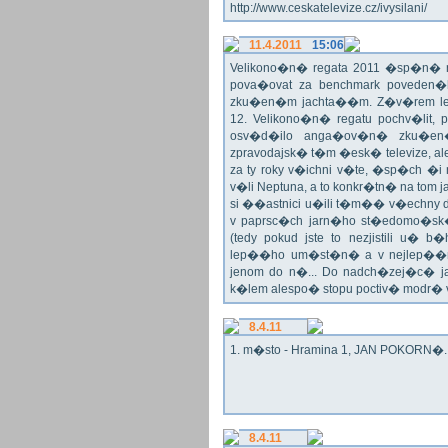
http://www.ceskatelevize.cz/ivysilani/
11.4.2011
15:06
Velikono�n� regata 2011 �sp�n� n
pova�ovat za benchmark poveden�
zku�en�m jachta��m. Z�v�rem le
12. Velikono�n� regatu pochv�lit, 
osv�d�ilo anga�ov�n� zku�en�c
zpravodajsk� t�m �esk� televize, a
za ty roky v�ichni v�te, �sp�ch �
v�li Neptuna, a to konkr�tn� na tom 
si ��astnici u�ili t�m�� v�echny dr
v paprsc�ch jarn�ho st�edomo�sk�ho
(tedy pokud jste to nezjistili u� 
lep��ho um�st�n� a v nejlep��
jenom do n�... Do nadch�zej�c� j
k�lem alespo� stopu poctiv� modr�
8.4.11
1. m�sto - Hramina 1, JAN POKORN�. G
8.4.11