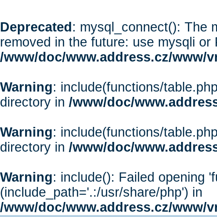
Deprecated
: mysql_connect(): The m
removed in the future: use mysqli or
/www/doc/www.address.cz/www/vr
Warning
: include(functions/table.php
directory in
/www/doc/www.address
Warning
: include(functions/table.php
directory in
/www/doc/www.address
Warning
: include(): Failed opening '
(include_path='.:/usr/share/php') in
/www/doc/www.address.cz/www/vr